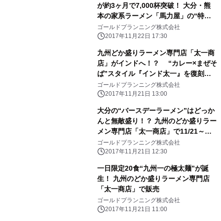
が約3ヶ月で7,000杯突破！ 大分・熊
本の家系ラーメン「馬力屋」の“特濃
厚”シリーズ
ゴールドプランニング株式会社
2017年11月22日 17:30
九州どか盛りラーメン専門店「太一商
店」がインドへ！？ “カレー×まぜそ
ば”スタイル『インド太一』を復刻販
売
ゴールドプランニング株式会社
2017年11月21日 13:00
大分の“バースデーラーメン”はどっか
んと無敵盛り！？ 九州のどか盛りラー
メン専門店「太一商店」で11/21～提
供
ゴールドプランニング株式会社
2017年11月21日 12:30
一日限定20食“九州一の極太麺”が誕
生！ 九州のどか盛りラーメン専門店
「太一商店」で販売
ゴールドプランニング株式会社
2017年11月21日 11:00