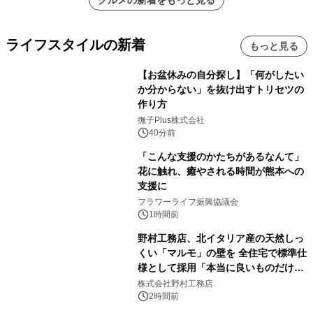
ライフスタイルの新着
もっと見る
【お盆休みの自分探し】「何がしたい
か分からない」を抜け出すトリセツの
作り方
撫子Plus株式会社
40分前
「こんな支援のかたちがあるなんて」
花に触れ、癒やされる時間が熊本への
支援に
フラワーライフ振興協議会
1時間前
野村工務店、北イタリア産の天然しっ
くい「マルモ」の壁を 全住宅で標準仕
様として採用「本当に良いものだけに
こだわる」
株式会社野村工務店
2時間前