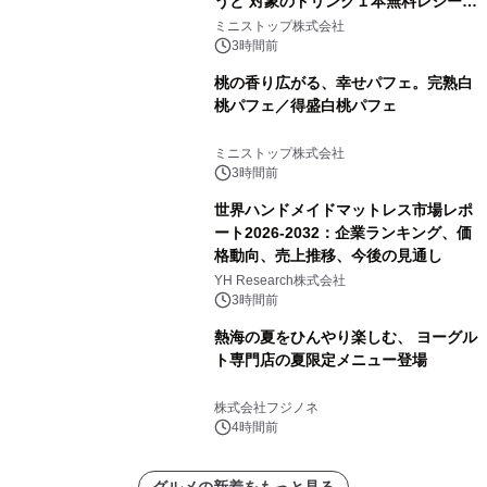
うと 対象のドリンク１本無料レシート
クーポンもらえる！※1
ミニストップ株式会社
3時間前
桃の香り広がる、幸せパフェ。完熟白
桃パフェ／得盛白桃パフェ
ミニストップ株式会社
3時間前
世界ハンドメイドマットレス市場レポ
ート2026-2032：企業ランキング、価
格動向、売上推移、今後の見通し
YH Research株式会社
3時間前
熱海の夏をひんやり楽しむ、 ヨーグル
ト専門店の夏限定メニュー登場
株式会社フジノネ
4時間前
グルメの新着をもっと見る