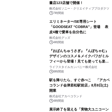
書店123店舗で開催！
1
株式会社ソニー・クリエイティブプロダクツ
7時間前
エリミネーター/SE専用シート
「GOODSEAT “COBRA”」登場 表
皮4種で愛車を自分色に
2
株式会社グッズ
4時間前
『おぱんちゅうさぎ』『んぽちゃむ』
デザインのコスメ＆メイクパフがミル
フィーから登場！見ても使っても楽し
3
い、ポップでキュートなコレクショ
ライフスタイルカンパニー株式会社
ン。
8時間前
駅を降りたら、すぐ赤べこ 「アカベ
コランド会津若松駅前店」8月8日(土)
開業
4
株式会社アカベコランド
4時間前
展示終了を迎える「実物大ユニコーン