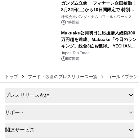
ガンダム立像」 フィナーレ企画始動！
8月22日(土)から10日間限定で 特別映
5
像『UNICORN GUNDAM Statue ―
株式会社バンダイナムコフィルムワークス
BEYOND POSSIBILITY ―』を上映！
7時間前
Makuake公開初日に応援購入総額300
万円超を達成、Makuake「今日のラン
キング」総合3位も獲得。 YECHAN音
6
浴シンギングボウル第2弾の大型サイ
Japan Top Trade
ズ（XL・2XL・3XL）を先行販売中
9時間前
トップ
フード・飲食のプレスリリース一覧
ゴールドプラン
プレスリリース配信
サポート
関連サービス