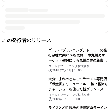
この発行者のリリース
ゴールドプランニング、トーヨーの発
行済株式約70％を取得 中九州のマ
ーケット確保による九州全体の新市場
開拓が目的
ゴールドプランニング株式会社
2018年2月19日 16:00
大分生まれのとんこつラーメン専門店
「麺堂香」リニューアル 極上霜降り
チャーシューを使った新グランドメニ
ュー登場！
ゴールドプランニング株式会社
2018年1月9日 11:00
ライスと相性抜群の濃厚家系ラーメン