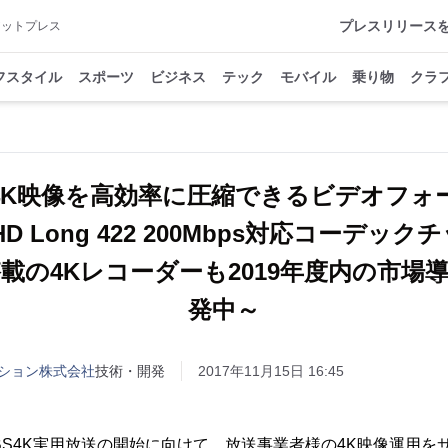
プレスリリース
アットプレス
フスタイル
スポーツ
ビジネス
テック
モバイル
乗り物
クラ
4K映像を高効率に圧縮できるビデオフォ
FHD Long 422 200Mbps対応コーデッ
載の4Kレコーダーも2019年度内の市場
ション株式会社
技術・開発
2017年11月15日 16:45
にBS4K実用放送の開始に向けて、放送事業者様の4K映像運用を