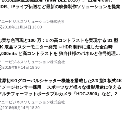
「2018国際放送機器展（Inter BEE 2018）」 出展 4K/8K、
HDR、IPライブ伝送など最新の映像制作ソリューションを提案
ソニービジネスソリューション株式会社
2018年11月14日 13:00
忠実な色再現と100 万：1 の高コントラストを実現する 31 型
4K 液晶マスターモニター発売 ～HDR 制作に適した全白時
1,000nits と高コントラストを 独自仕様のパネルと信号処理技
術で両立～
ソニービジネスソリューション株式会社
2018年9月14日 18:30
世界初※1グローバルシャッター機能を搭載した2/3 型3 板式4K
イメージセンサー採用 スポーツなど様々な撮影用途に使える
マルチフォーマットポータブルカメラ『HDC-3500』など、2
機種発売 ～クレーンや空撮など多彩なシーンで活躍するマルチ
ソニービジネスソリューション株式会社
パーパスカメラ『HDC-P50』も併せて発売～
2018年9月14日 18:30