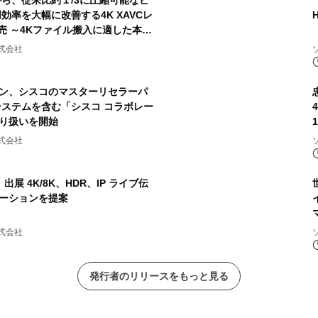
ら、従来比約１/3に圧縮可能なビ
効率を大幅に改善する4K XAVCレ
発売 ～4Kファイル搬入に適した本機
ーカードも発売～
式会社
ン、シスコのマスターリセラーパ
システムを含む「シスコ コラボレー
り扱いを開始
式会社
 出展 4K/8K、HDR、IP ライブ伝
ーションを提案
式会社
発行者のリリースをもっと見る