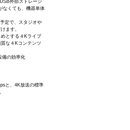
USB外部ストレージ
がなくても、機器単体
応予定で、スタジオや
だけます。
めとする４Kライブ
質な４Kコンテンツ
設備の効率化
bpsと、4K放送の標準
合。