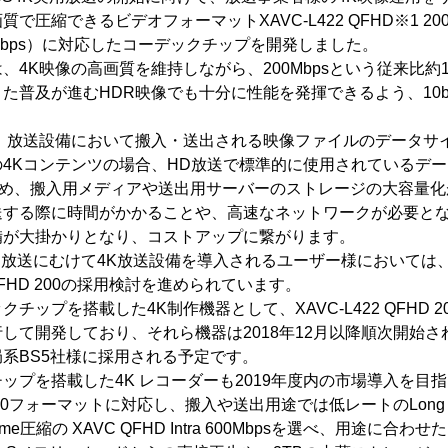
で圧縮できるビデオフォーマットXAVC-L422 QFHD※1 20
 200Mbps）に対応したコーデックチップを開発しました。
、4K映像の高画質を維持しながら、200Mbpsという従来比約1
普及が進むHDR映像でも十分に性能を発揮できるよう、10bit /
は、放送設備において搬入・送出される映像ファイルのデータサ
4Kコンテンツの場合、HD放送で標準的に使用されているデ
ため、搬入用メディアや送出用サーバーのストレージの大容量
送する際に時間がかかることや、高速なネットワークが必要とな
備が大掛かりとなり、コストアップに繋がります。
実用放送にむけて4K放送設備を導入されるユーザー様においては
 QFHD 200の採用検討を進められています。
チップを搭載した4K制作機器として、XAVC-L422 QFHD 
して開発しており、それら機器は2018年12月以降順次開始され
系BS5社様に採用される予定です。
ップを搭載した4K レコーダーも2019年度内の市場導入を目
HD 200フォーマットに対応し、搬入や送出用途では低レートのLon
rame圧縮の XAVC QFHD Intra 600Mbpsを選べ、用途に