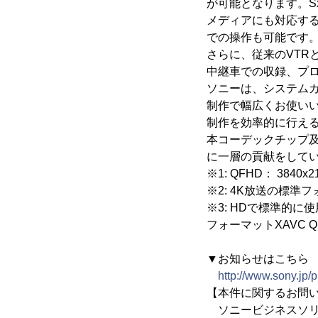
が可能となります。S
メディアにも対応す
での操作も可能です
さらに、従来のVTR
中継車での収録、プ
ソニーは、システム
制作で幅広くお使い
制作を効率的に行え
本コーデックチップ
に一層の貢献をして
※1: QFHD： 3840
※2: 4K放送の標準フォ
※3: HDで標準的に使
フォーマットXAVC Q
▼お知らせはこちら
http://www.sony.jp/
【本件に関するお問
ソニービジネスソリ