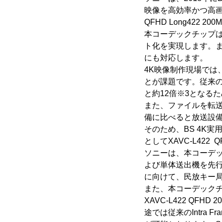
映像を高効率かつ高画質
QFHD Long422
本コーデックチップは
ト化を実現します。また
にも対応します。
4K映像制作現場で
とが課題です。従来の
と約12倍※3となる
また、ファイルを転
備に比べると放送設
そのため、BS 4K
としてXAVC-L422
ソニーは、本コーデック
よび単体送出機を先行
に向けて、民放キー局
また、本コーデックチ
XAVC-L422 QF
途では従来のIntra F