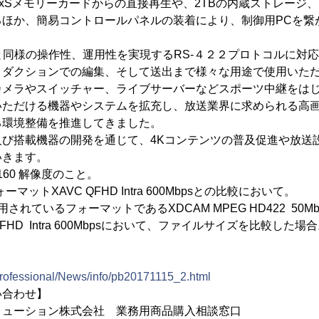
xSメモリーカードからの直接再生や、2TBの内蔵ストレージ、
るほか、簡易コントロールパネルの装着により、制御用PCを繋
。
と同様の操作性、運用性を実現するRS-４２２プロトコルに対
ロダクションでの編集、そして送出まで様々な用途で使用いた
カメラやスイッチャー、ライブサーバーなどスポーツ中継をはじ
いただける機器やシステムを拡充し、放送業界に求められる高画
る環境整備を推進してきました。
及び搭載機器の開発を通じて、4Kコンテンツの普及促進や放送
いきます。
x2160 解像度のこと。
ーマットXAVC QFHD Intra 600Mbpsとの比較において。
用されているフォーマットであるXDCAM MPEG HD422 50M
FHD Intra 600Mbpsにおいて、ファイルサイズを比較した場
professional/News/info/pb20171115_2.html
い合わせ】
ューション株式会社 業務用商品購入相談窓口