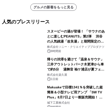
グルメの新着をもっと見る
人気のプレスリリース
スヌーピーの湯が登場！ 「サウナのあ
とに楽しむPEANUTS」第2弾 渋谷
の人気銭湯「改良湯」と期間限定のコ
1
ラボレーション サウナイキタイコラ
株式会社ソニー・クリエイティブプロダクツ
ボグッズも発売決定！
8時間前
帰りの渋滞を避けて「温泉＆サウナ」
三井アウトレットパーク木更津から車
で約5分 湯舞音 袖ケ浦店が夏フェア
2
メニューを提供
株式会社楽久屋
1日前
Makuakeで目標1341％を突破した超
簡単＆小型テレビ用アンプ 「SW TV
Plus」8月7日より一般販売開始！ ケ
3
ーブル1本つなぐだけ、テレビの音が
城下工業株式会社