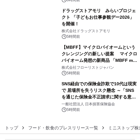
ぐっと豊かに
8時間前
ドラッグストアモリ みらいプロジェ
クト 「子どもお仕事参観デー2026」
を開催！
4
株式会社ドラッグストアモリ
5時間前
【MBFF】マイクロバイオームという
クレンジングの新しい提案 マイクロ
バイオーム発想の新商品 「MBFF mb
5
クレンジングPRO」を2026年8月6日
株式会社フローリストジャパン
発売
5時間前
SNS経由での保険金詐欺で10代は現実
で 居場所を失うリスク懸念 ～「SNS
を通じた保険金不正請求に関する意識
6
調査」を実施、 認知度の低さも浮き彫
一般社団法人 日本損害保険協会
りに～
5時間前
トップ
フード・飲食のプレスリリース一覧
ミニストップ株