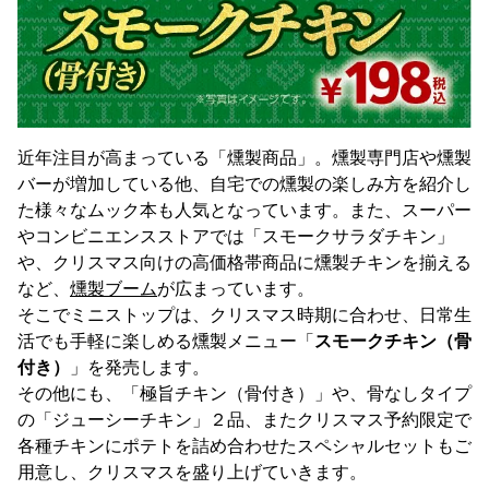
近年注目が高まっている「燻製商品」。燻製専門店や燻製
バーが増加している他、自宅での燻製の楽しみ方を紹介し
た様々なムック本も人気となっています。また、スーパー
やコンビニエンスストアでは「スモークサラダチキン」
や、クリスマス向けの高価格帯商品に燻製チキンを揃える
など、
燻製ブーム
が広まっています。
そこでミニストップは、クリスマス時期に合わせ、日常生
活でも手軽に楽しめる燻製メニュー「
スモークチキン（骨
付き）
」を発売します。
その他にも、「極旨チキン（骨付き）」や、骨なしタイプ
の「ジューシーチキン」２品、またクリスマス予約限定で
各種チキンにポテトを詰め合わせたスペシャルセットもご
用意し、クリスマスを盛り上げていきます。