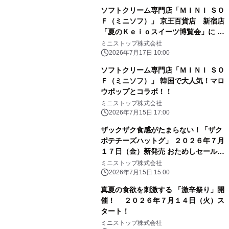
ソフトクリーム専門店「ＭＩＮＩ ＳＯ
Ｆ（ミニソフ）」 京王百貨店 新宿店
「夏のＫｅｉｏスイーツ博覧会」に ２
０２６年７月１７日（金）～出店
ミニストップ株式会社
2026年7月17日 10:00
ソフトクリーム専門店「ＭＩＮＩ ＳＯ
Ｆ（ミニソフ）」 韓国で大人気！マロ
ウポップとコラボ！！
ミニストップ株式会社
2026年7月15日 17:00
ザックザク食感がたまらない！「ザク
ポテチーズハットグ」 ２０２６年７月
１７日（金）新発売 おためしセール７
日間 ミニストップ予定本体価格から
ミニストップ株式会社
２０円引き！
2026年7月15日 15:00
真夏の食欲を刺激する 「激辛祭り」開
催！ ２０２６年７月１４日（火）ス
タート！
ミニストップ株式会社