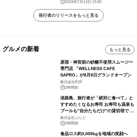
2026年7月13日 15:00
発行者のリリースをもっと見る
グルメの新着
もっと見る
原宿・神宮前の砂糖不使用スムージー
専門店 「WELLNESS CAFE
SAPRO」が8月8日グランドオープン
株式会社RSF
2時間前
淡路島、旅行者が「絶対に食べて」と
すすめたくなるお寿司 お寿司も温泉も
プールも"自分たちだけ"の貸切宿で 1
日1組限定「岩屋温泉 絵島別庭 海と
株式会社ぷらど
森」の握り寿司プラン
2時間前
食品ロス約3,000kgを地域の笑顔へ