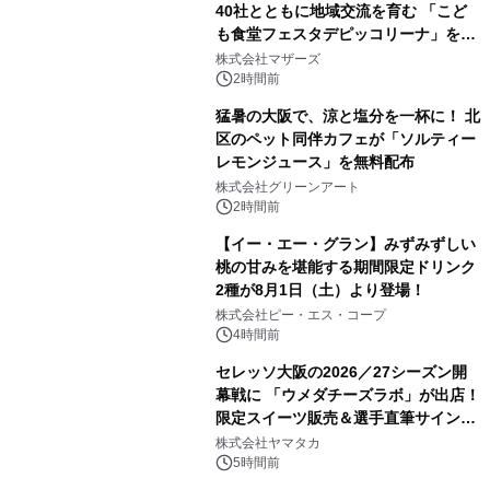
40社とともに地域交流を育む 「こど
も食堂フェスタデピッコリーナ」を9
月5日(土)開催
株式会社マザーズ
2時間前
猛暑の大阪で、涼と塩分を一杯に！ 北
区のペット同伴カフェが「ソルティー
レモンジュース」を無料配布
株式会社グリーンアート
2時間前
【イー・エー・グラン】みずみずしい
桃の甘みを堪能する期間限定ドリンク
2種が8月1日（土）より登場！
株式会社ピー・エス・コープ
4時間前
セレッソ大阪の2026／27シーズン開
幕戦に 「ウメダチーズラボ」が出店！
限定スイーツ販売＆選手直筆サイング
ッズが当たる抽選会を 8月8日に開催
株式会社ヤマタカ
5時間前