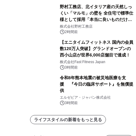
野村工務店、北イタリア産の天然しっ
くい「マルモ」の壁を 全住宅で標準仕
様として採用「本当に良いものだけに
こだわる」
株式会社野村工務店
2時間前
【エニタイムフィットネス 国内の会員
数120万人突破】グランドオープンの
西小山店が世界6,000店舗目で達成！
株式会社Fast Fitness Japan
3時間前
令和8年熊本地震の被災地医療を支
援 『今日の臨床サポート』を無償提
供
エルゼビア・ジャパン株式会社
3時間前
ライフスタイルの新着をもっと見る