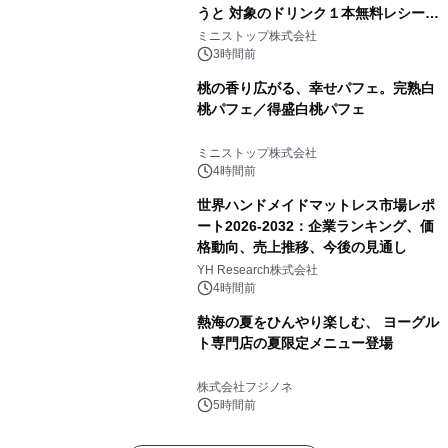
うと 対象のドリンク１本無料レシート
クーポンもらえる！※1
ミニストップ株式会社
3時間前
桃の香り広がる、幸せパフェ。完熟白
桃パフェ／得盛白桃パフェ
ミニストップ株式会社
4時間前
世界ハンドメイドマットレス市場レポ
ート2026-2032：企業ランキング、価
格動向、売上推移、今後の見通し
YH Research株式会社
4時間前
熱海の夏をひんやり楽しむ、 ヨーグル
ト専門店の夏限定メニュー登場
株式会社フジノネ
5時間前