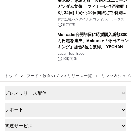
展示終了を迎える「実物大ユニコーン
ガンダム立像」 フィナーレ企画始動！
8月22日(土)から10日間限定で 特別映
5
像『UNICORN GUNDAM Statue ―
株式会社バンダイナムコフィルムワークス
BEYOND POSSIBILITY ―』を上映！
8時間前
Makuake公開初日に応援購入総額300
万円超を達成、Makuake「今日のラン
キング」総合3位も獲得。 YECHAN音
6
浴シンギングボウル第2弾の大型サイ
Japan Top Trade
ズ（XL・2XL・3XL）を先行販売中
10時間前
トップ
フード・飲食のプレスリリース一覧
リンツ＆シュプ
プレスリリース配信
サポート
関連サービス