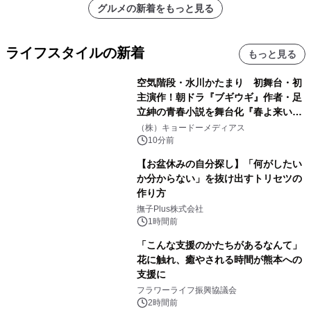
グルメの新着をもっと見る
ライフスタイルの新着
もっと見る
空気階段・水川かたまり 初舞台・初
主演作！朝ドラ『ブギウギ』作者・足
立紳の青春小説を舞台化『春よ来い、
マジで来い』キービジュアル解禁！
（株）キョードーメディアス
10分前
【お盆休みの自分探し】「何がしたい
か分からない」を抜け出すトリセツの
作り方
撫子Plus株式会社
1時間前
「こんな支援のかたちがあるなんて」
花に触れ、癒やされる時間が熊本への
支援に
フラワーライフ振興協議会
2時間前