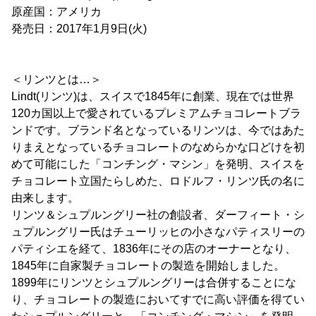
原産国：アメリカ
発売日：2017年1月9日(火)
＜リンツとは…＞
Lindt(リンツ)は、スイスで1845年に創業、現在では世界
120カ国以上で愛されているプレミアムチョコレートブラ
ンドです。ブランド名となっているリンツは、今ではあた
りまえとなっているチョコレートのなめらかな口どけを初
めて可能にした「コンチング・マシン」を発明、スイスを
チョコレート立国たらしめた、ロドルフ・リンツ氏の名に
由来します。
リンツ＆シュプルングリー社の創設者、ダーフィート・シ
ュプルングリー氏はチューリッヒの小さなパティスリーの
パティシエを経て、1836年にその店のオーナーとなり、
1845年に自家製チョコレートの製造を開始しました。
1899年にリンツとシュプルングリーは合併することにな
り、チョコレートの製造においてすでに高い評価を得てい