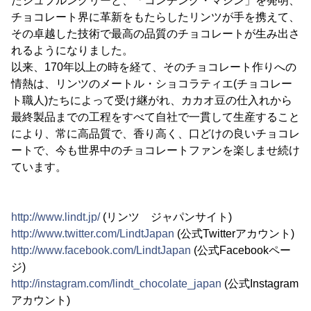
たシュプルングリーと、「コンチング・マシン」を発明、
チョコレート界に革新をもたらしたリンツが手を携えて、
その卓越した技術で最高の品質のチョコレートが生み出さ
れるようになりました。
以来、170年以上の時を経て、そのチョコレート作りへの
情熱は、リンツのメートル・ショコラティエ(チョコレー
ト職人)たちによって受け継がれ、カカオ豆の仕入れから
最終製品までの工程をすべて自社で一貫して生産すること
により、常に高品質で、香り高く、口どけの良いチョコレ
ートで、今も世界中のチョコレートファンを楽しませ続け
ています。
http://www.lindt.jp/
(リンツ ジャパンサイト)
http://www.twitter.com/LindtJapan
(公式Twitterアカウント)
http://www.facebook.com/LindtJapan
(公式Facebookペー
ジ)
http://instagram.com/lindt_chocolate_japan
(公式Instagram
アカウント)