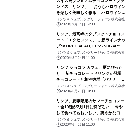
スイス発プレミアムチョコレートブラ
ンドの「リンツ」 おうちハロウィン
を楽しく美味しく彩る 「ハロウィン
コレクション」 9月14日新発売
リンツ＆シュプルングリージャパン株式会社
2020年9月14日 14:00
リンツ、最高峰のタブレットチョコレ
ート「エクセレンス」に 新ラインナッ
プ“MORE CACAO, LESS SUGAR”の
「ハイカカオ ミルクチョコレート」9
リンツ＆シュプルングリージャパン株式会社
月1日新発売
2020年8月24日 11:00
リンツ ショコラ カフェ、夏にぴった
り、 新チョコレートドリンクが登場
チョコレートと相性抜群「バナナ」7
月1日新発売
リンツ＆シュプルングリージャパン株式会社
2020年6月29日 13:00
リンツ、夏季限定のサマーチョコレー
ト全19種が7月1日に勢ぞろい 冷や
して食べてもおいしい、爽やかなヨー
グルト風味の 「スリムタブレット」
リンツ＆シュプルングリージャパン株式会社
「プラリネ」日本初登場
2020年6月26日 11:00