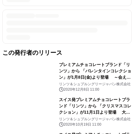
この発行者のリリース
プレミアムチョコレートブランド「リ
ンツ」から 「バレンタインコレクショ
ン」が1月8日(金)より登場 ～会えな
い今こそ想いを届ける、特別なバレン
リンツ＆シュプルングリージャパン株式会社
タインに～
2020年12月8日 11:00
スイス発プレミアムチョコレートブラ
ンド「リンツ」から 「クリスマスコレ
クション」が11月1日より登場 大切
な人へのギフト、1年頑張った自分へ
リンツ＆シュプルングリージャパン株式会社
のご褒美にも
2020年10月19日 11:00