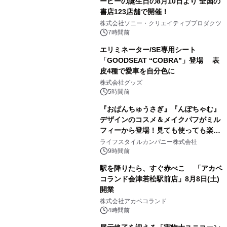
ーピーの誕生日の8月10日より 全国の
書店123店舗で開催！
1
株式会社ソニー・クリエイティブプロダクツ
7時間前
エリミネーター/SE専用シート
「GOODSEAT “COBRA”」登場 表
皮4種で愛車を自分色に
2
株式会社グッズ
5時間前
『おぱんちゅうさぎ』『んぽちゃむ』
デザインのコスメ＆メイクパフがミル
フィーから登場！見ても使っても楽し
3
い、ポップでキュートなコレクショ
ライフスタイルカンパニー株式会社
ン。
9時間前
駅を降りたら、すぐ赤べこ 「アカベ
コランド会津若松駅前店」8月8日(土)
開業
4
株式会社アカベコランド
4時間前