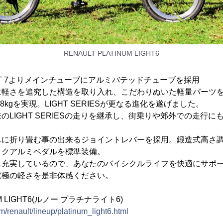
RENAULT PLATINUM LIGHT6
IGHT 7よりメインチューブにアルミバテッドチューブを採用
に軽さを追究した構造を取り入れ、こだわりぬいた軽量パーツ
8kgを実現。LIGHT SERIESが更なる進化を遂げました。
のLIGHT SERIESの走りを継承し、街乗りや郊外での走行
単に折り畳む事の出来るジョイントレバーを採用。鍛造式高さ
ックアルミペダルを標準装備。
も充実しているので、あなたのバイシクルライフを快適にサポ
究極の軽さを是非体感ください。
UM LIGHT6(ルノー プラチナライト6)
m/renault/lineup/platinum_light6.html