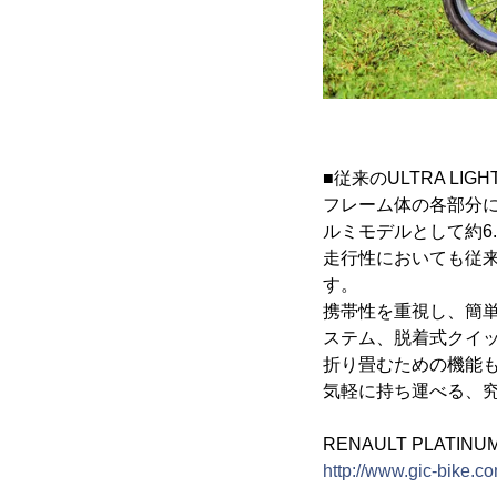
■従来のULTRA L
フレーム体の各部分
ルミモデルとして約6.
走行性においても従来
す。
携帯性を重視し、簡
ステム、脱着式クイ
折り畳むための機能
気軽に持ち運べる、
RENAULT PLATIN
http://www.gic-bike.co