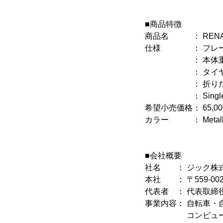
■商品特徴
商品名 ： RENAULT
仕様 ： フレーム／
： 本体重量／約6
： タイヤ／14
： 折りたたみサイズ
： Single S
希望小売価格： 65,00
カラー ： Metallic 
■会社概要
社名 ： ジック株
本社 ： 〒559-00
代表者 ： 代表取締
事業内容： 自転車・
コンピューター・