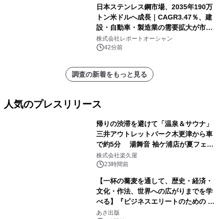
日本ステンレス鋼市場、2035年190万
トン米ドルへ成長｜CAGR3.47％、建
設・自動車・製造業の需要拡大が市場
を牽引
株式会社レポートオーシャン
42分前
調査の新着をもっと見る
人気のプレスリリース
帰りの渋滞を避けて「温泉＆サウナ」
三井アウトレットパーク木更津から車
で約5分 湯舞音 袖ケ浦店が夏フェア
1
メニューを提供
株式会社楽久屋
23時間前
【一杯の蕎麦を通して、歴史・経済・
文化・作法、世界への広がりまでを学
べる】『ビジネスエリートのための 教
2
養としての蕎麦』2026年8月25日
あさ出版