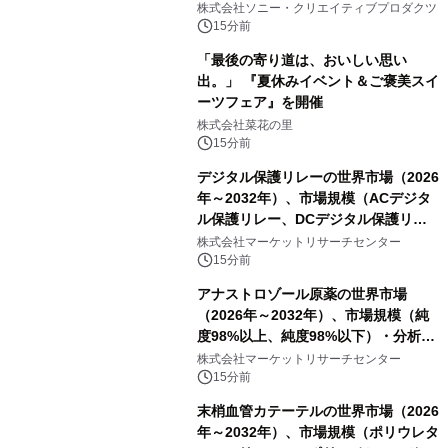
ラボレーション サウナイキタイコラ
株式会社ソニー・クリエイティブプロダクツ
ボグッズも発売決定！
15分前
「最後の寄り道は、おいしい思い
出。」 『夏休みイベント＆ご褒美スイ
ーツフェア』を開催
株式会社菜花の里
15分前
デジタル保護リレーの世界市場（2026
年～2032年）、市場規模（ACデジタ
ル保護リレー、DCデジタル保護リレ
ー）・分析レポートを発表
株式会社マーケットリサーチセンター
15分前
アナストロゾール原薬の世界市場
（2026年～2032年）、市場規模（純
度98%以上、純度98%以下）・分析レ
ポートを発表
株式会社マーケットリサーチセンター
15分前
末梢血管カテーテルの世界市場（2026
年～2032年）、市場規模（ポリウレタ