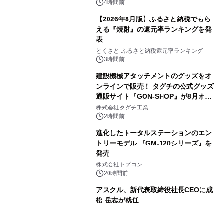
（火）発売
4時間前
【2026年8月版】ふるさと納税でもら
える『焼酎』の還元率ランキングを発
表
3
とくさと-ふるさと納税還元率ランキング-
3時間前
建設機械アタッチメントのグッズをオ
ンラインで販売！ タグチの公式グッズ
通販サイト『GON-SHOP』が8月オー
4
プン
株式会社タグチ工業
2時間前
進化したトータルステーションのエン
トリーモデル 『GM-120シリーズ』を
発売
5
株式会社トプコン
20時間前
アスクル、新代表取締役社長CEOに成
松 岳志が就任
6