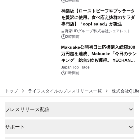
10日(月)よりスタート
2時間前
神楽坂【ローストビーフやブッラータ
を贅沢に使用。食べ応え抜群のサラダ
専門店】「copi salad」が誕生
5
吉野家HDグループ/株式会社シェアレストラ
ン
2時間前
Makuake公開初日に応援購入総額300
万円超を達成、Makuake「今日のラン
キング」総合3位も獲得。 YECHAN音
6
浴シンギングボウル第2弾の大型サイ
Japan Top Trade
ズ（XL・2XL・3XL）を先行販売中
1時間前
トップ
ライフスタイルのプレスリリース一覧
株式会社QLif
プレスリリース配信
サポート