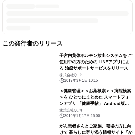
この発行者のリリース
子宮内黄体ホルモン放出システムを ご
使用中の方のための LINEアプリによ
る 治療サポートサービスをリリース
株式会社QLife
2019年3月1日 10:15
＜健康管理＞＜お薬検索＞＜病院検索
＞を ひとつにまとめた スマートフォ
ンアプリ 「健康手帖」 Android版
iOS版 リリース
株式会社QLife
2019年1月17日 15:00
がん患者さんとご家族、職場の方に向
けて 暮らしに寄り添う情報サイト『が