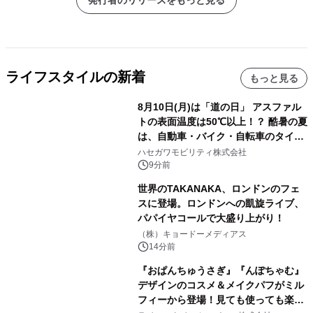
発行者のリリースをもっと見る
ライフスタイルの新着
もっと見る
8月10日(月)は「道の日」 アスファル
トの表面温度は50℃以上！？ 酷暑の夏
は、自動車・バイク・自転車のタイヤ
バーストが増加 簡単にできる予防法
ハセガワモビリティ株式会社
をご紹介
9分前
世界のTAKANAKA、ロンドンのフェ
スに登場。ロンドンへの凱旋ライブ、
パパイヤコールで大盛り上がり！
（株）キョードーメディアス
14分前
『おぱんちゅうさぎ』『んぽちゃむ』
デザインのコスメ＆メイクパフがミル
フィーから登場！見ても使っても楽し