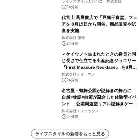
い、ポップでキュートなコレクショ
ライフスタイルカンパニー株式会社
ン。
24分前
代官山 蔦屋書店で「豆腐干食堂」フェ
アを 8月15日から開催、商品販売や試
食を実施
株式会社 優食
24分前
＜ケイウノ＞生まれたときの身長と同
じ長さで仕立てる出産記念ジュエリー
『First Measure Necklace』 を8月14
日(金)に発売
株式会社ケイ・ウノ
24分前
名古屋・鶴舞公園が謎解きの舞台に
自然×物語×散策が融合した体験型イベ
ント 公園周遊型リアル謎解きゲーム
「クローバーの国とトランプの魔法」
株式会社エフェックス
開催決定
24分前
ライフスタイルの新着をもっと見る