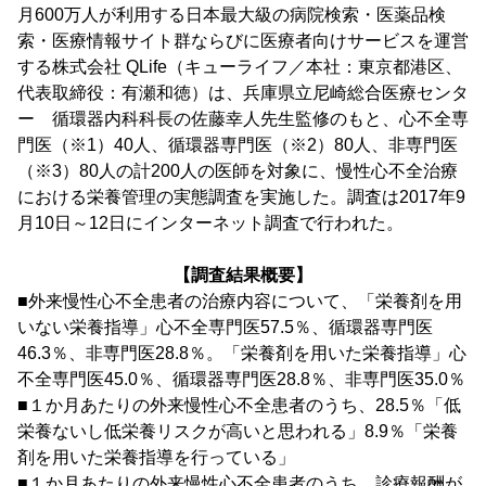
月600万人が利用する日本最大級の病院検索・医薬品検
索・医療情報サイト群ならびに医療者向けサービスを運営
する株式会社 QLife（キューライフ／本社：東京都港区、
代表取締役：有瀬和徳）は、兵庫県立尼崎総合医療センタ
ー 循環器内科科長の佐藤幸人先生監修のもと、心不全専
門医（※1）40人、循環器専門医（※2）80人、非専門医
（※3）80人の計200人の医師を対象に、慢性心不全治療
における栄養管理の実態調査を実施した。調査は2017年9
月10日～12日にインターネット調査で行われた。
【調査結果概要】
■外来慢性心不全患者の治療内容について、「栄養剤を用
いない栄養指導」心不全専門医57.5％、循環器専門医
46.3％、非専門医28.8％。「栄養剤を用いた栄養指導」心
不全専門医45.0％、循環器専門医28.8％、非専門医35.0％
■１か月あたりの外来慢性心不全患者のうち、28.5％「低
栄養ないし低栄養リスクが高いと思われる」8.9％「栄養
剤を用いた栄養指導を行っている」
■１か月あたりの外来慢性心不全患者のうち、診療報酬が