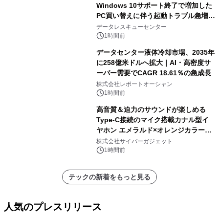
Windows 10サポート終了で増加した
PC買い替えに伴う起動トラブル急増を
受け、 「PCが起動しない原因と対処
データレスキューセンター
法」を初心者向けに公開
1時間前
データセンター液体冷却市場、2035年
に258億米ドルへ拡大｜AI・高密度サ
ーバー需要でCAGR 18.61％の急成長
株式会社レポートオーシャン
1時間前
高音質＆迫力のサウンドが楽しめる
Type-C接続のマイク搭載カナル型イ
ヤホン エメラルド×オレンジカラーが
新登場！
株式会社サイバーガジェット
1時間前
テックの新着をもっと見る
人気のプレスリリース