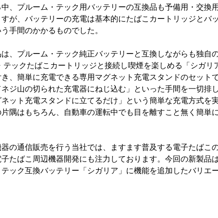
る中、プルーム・テック用バッテリーの互換品も予備用・交換
ますが、バッテリーの充電は基本的にたばこカートリッジとバ
いう手間のかかるものでした。
品は、プルーム・テック純正バッテリーと互換しながらも独自の
ルーム・テックたばこカートリッジと接続し喫煙を楽しめる「シガ
付き、簡単に充電できる専用マグネット充電スタンドのセット
てネジ山の切られた充電器にねじ込む」といった手間を一切排
グネット充電スタンドに立てるだけ」という簡単な充電方式を実
の片隅はもちろん、自動車の運転中でも目を離すこと無く簡単
機器の通信販売を行う当社では、ますます普及する電子たばこ
電子たばこ周辺機器開発にも注力しております。今回の新製品
・テック互換バッテリー「シガリア」に機能を追加したバリエ