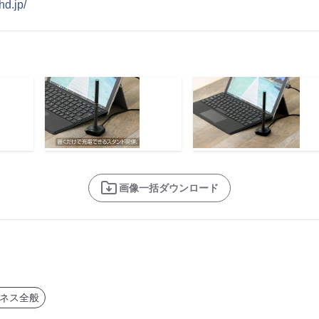
-hd.jp/
画像一括ダウンロード
ネス全般