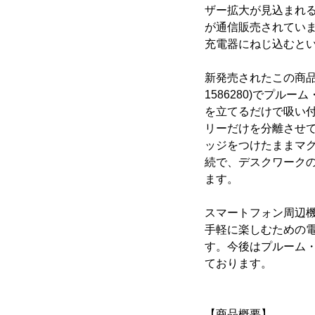
ザー拡大が見込まれ
が通信販売されてい
充電器にねじ込むと
新発売されたこの商
1586280)でプ
を立てるだけで吸い
リーだけを分離させ
ッジをつけたままマ
続で、デスクワーク
ます。
スマートフォン周辺
手軽に楽しむための
す。今後はプルーム
ております。
【商品概要】