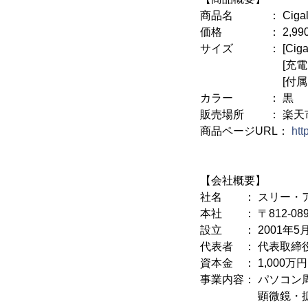
商品名 ： Cigal
価格 ： 2,990
サイズ ： [Cigall
[充電スタンド] 
[付属USBケ
カラー ： 黒
販売場所 ： 楽天市
商品ページURL：
htt
【会社概要】
社名 ： スリー・
本社 ： 〒812-08
設立 ： 2001年5月
代表者 ： 代表取締
資本金 ： 1,000万円
事業内容： パソコン
顕微鏡・拡大鏡