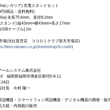
lia(シガリア) 充電スタンドセット
円(税込・送料無料)
ia] 全長75.6mm、直径9.2mm
縦43mm×横43mm×高さ17mm
ーブル] 1m
場(当社直営店 ココロミクラブ楽天市場店)
ps://item.rakuten.co.jp/3rwebshop/3r-cset01
アールシステム株式会社
93 福岡県福岡市博多区那珂5-8-11
24日
役社長 今村 陽一
周辺機器・スマートフォン周辺機器・デジタル機器の開発・販
・内視鏡の販売