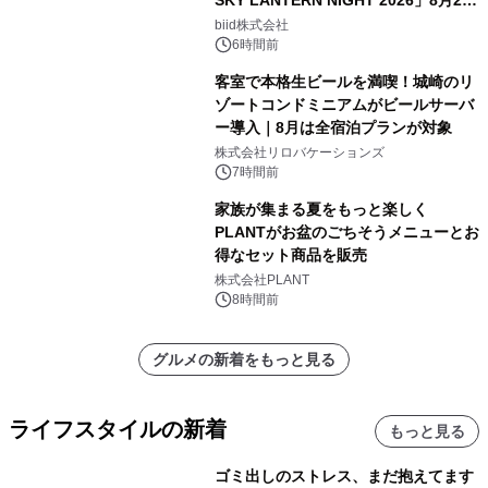
日(土)振替開催＆受付スタート！
biid株式会社
6時間前
客室で本格生ビールを満喫！城崎のリ
ゾートコンドミニアムがビールサーバ
ー導入｜8月は全宿泊プランが対象
株式会社リロバケーションズ
7時間前
家族が集まる夏をもっと楽しく
PLANTがお盆のごちそうメニューとお
得なセット商品を販売
株式会社PLANT
8時間前
グルメの新着をもっと見る
ライフスタイルの新着
もっと見る
ゴミ出しのストレス、まだ抱えてます