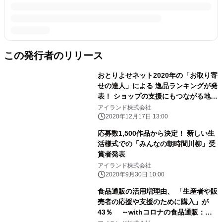
この発行者のリリース
おとりよせネット2020年の「お取り寄
せの達人」による 逸品ランキングが発
表！ ショップの支援にもつながる地域
性のある商品が多数ランクイン
アイランド株式会社
2020年12月17日 13:00
応募数1,500作品から決定！ 新しい生
活様式での「みんなの朝時間川柳」受
賞者発表
アイランド株式会社
2020年9月30日 10:00
食品通販の活用増理由、 「生産者や販
売者の応援や支援のために購入」が
43％ ～withコロナの食品通販：