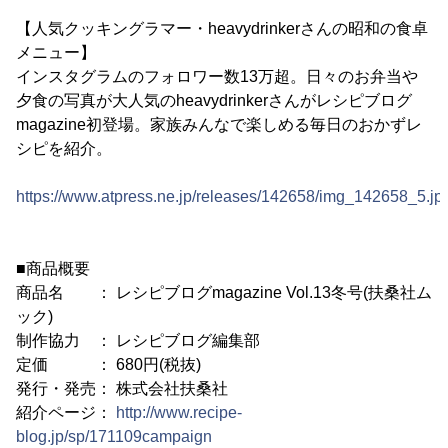
【人気クッキングラマー・heavydrinkerさんの昭和の食卓
メニュー】
インスタグラムのフォロワー数13万超。日々のお弁当や
夕食の写真が大人気のheavydrinkerさんがレシピブログ
magazine初登場。家族みんなで楽しめる毎日のおかずレ
シピを紹介。
https://www.atpress.ne.jp/releases/142658/img_142658_5.jp
■商品概要
商品名 ： レシピブログmagazine Vol.13冬号(扶桑社ム
ック)
制作協力 ： レシピブログ編集部
定価 ： 680円(税抜)
発行・発売： 株式会社扶桑社
紹介ページ：
http://www.recipe-
blog.jp/sp/171109campaign