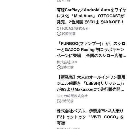
有線CarPlay／Android Autoをワイヤ
レス化 「Mini Aura」 OTTOCASTが
発売、2色展開で8/31まで40％OFF！
2
OTTOCAST株式会社
10時間前
『FUNBOO(ファンブー)』が、スシロ
ーとGAZOO Racing 初コラボキャン
ペーンに登場 全国のスシロー店舗で
3
GR 4車種の FUNBOO(ミニカー)付き
株式会社JAM
メニューが展開されます
2時間前
【新発売】大人のオールインワン薬用
ジェル歯磨き 「LilliSH(リリッシュ)」
が8/3よりMakuakeにて先行販売開
4
始！
スモカ歯磨株式会社
3時間前
株式会社バブル、伊勢原市へ3人乗り
EVトゥクトゥク 「VIVEL COCO」を
寄贈
5