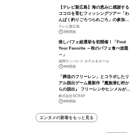
【テレビ新広島】海の恵みに感謝する
ココロを育むフィッシングツアー「わ
んぱく釣りごろつられごろ」の参加小
学生を募集
テレビ新広島
3時間前
推しパフェ総選挙を初開催！「Find
Your Favorite ～秋のパフェ食べ放題
～」
福岡サンパレス ホテル＆ホール
4時間前
「葬送のフリーレン」とコラボしたリ
アル脱出ゲーム最新作『魔族潜む村か
らの脱出』 フリーレンやヒンメルが武
器を手に魔族を見据える描き下ろしメ
株式会社SCRAP
インビジュアル公開
4時間前
エンタメの新着をもっと見る