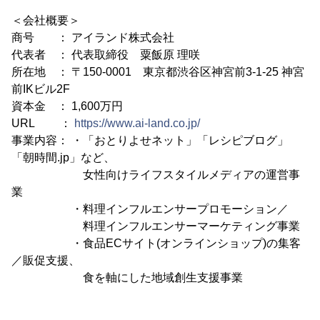
＜会社概要＞
商号 ： アイランド株式会社
代表者 ： 代表取締役 粟飯原 理咲
所在地 ： 〒150-0001 東京都渋谷区神宮前3-1-25 神宮
前IKビル2F
資本金 ： 1,600万円
URL ：
https://www.ai-land.co.jp/
事業内容： ・「おとりよせネット」「レシピブログ」
「朝時間.jp」など、
女性向けライフスタイルメディアの運営事
業
・料理インフルエンサープロモーション／
料理インフルエンサーマーケティング事業
・食品ECサイト(オンラインショップ)の集客
／販促支援、
食を軸にした地域創生支援事業