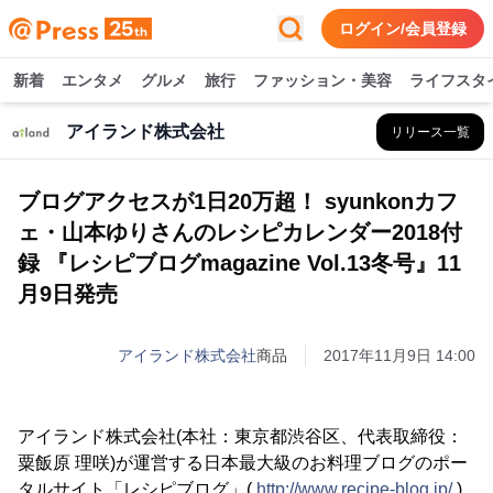
ログイン/会員登録
新着
エンタメ
グルメ
旅行
ファッション・美容
ライフスタ
アイランド株式会社
リリース一覧
ブログアクセスが1日20万超！ syunkonカフ
ェ・山本ゆりさんのレシピカレンダー2018付
録 『レシピブログmagazine Vol.13冬号』11
月9日発売
アイランド株式会社
商品
2017年11月9日 14:00
アイランド株式会社(本社：東京都渋谷区、代表取締役：
粟飯原 理咲)が運営する日本最大級のお料理ブログのポー
タルサイト「レシピブログ」(
http://www.recipe-blog.jp/
)