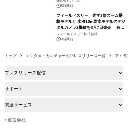
株式会社バブル
8時間前
フィールドスリー、光学3倍ズーム搭
載モデルと 水深10m防水モデルのデジ
タルカメラ2機種を8月7日発売 有効
6
約1300万画素、用途別に選べるコンデ
フィールドスリー株式会社
ジ新登場
9時間前
トップ
エンタメ・カルチャーのプレスリリース一覧
アイラ
プレスリリース配信
サポート
関連サービス
•
運営会社