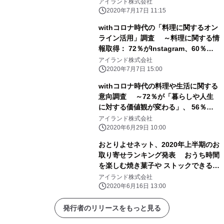
42％が購入増える、 人気ジャンルは
アイランド株式会社
洋菓子が50％～
2020年7月17日 11:15
withコロナ時代の「料理に関するオン
ライン活用」調査 ～料理に関する情
報取得： 72％がInstagram、60％以
上が「料理のライブ配信」を視聴～
アイランド株式会社
2020年7月7日 15:00
withコロナ時代の料理や生活に関する
意向調査 ～72％が「暮らしや人生
に対する価値観が変わる」、 56％は
「料理をする機会が増える」～
アイランド株式会社
2020年6月29日 10:00
おとりよせネット、2020年上半期のお
取り寄せランキング発表 おうち時間
を楽しむ焼き菓子や ストックできるグ
ルメがランクイン
アイランド株式会社
2020年6月16日 13:00
発行者のリリースをもっと見る