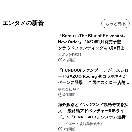
エンタメの新着
もっと見る
『Karous -The Blur of Re:venant-
New Order』 2027年1月発売予定！
クラウドファンディングを8月8日より
開始
株式会社RS34
2時間前
『FUNBOO(ファンブー)』が、スシロ
ーとGAZOO Racing 初コラボキャン
ペーンに登場 全国のスシロー店舗で
GR 4車種の FUNBOO(ミニカー)付き
株式会社JAM
メニューが展開されます
2時間前
海外販路とインバウンド観光誘致を拡
大 「淡路島アドベンチャーRIBライ
ド」× 「LINKTIVITY」システム連携を
開始！
ジョイポート淡路島株式会社
3時間前