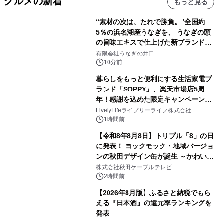
グルメの新着
もっと見る
“素材の次は、たれで勝負。”全国約
5％の浜名湖産うなぎを、 うなぎの頭
の旨味エキスで仕上げた新ブランド
「井口の誉」誕生
有限会社うなぎの井口
10分前
暮らしをもっと便利にする生活家電ブ
ランド「SOPPY」、楽天市場店5周
年！感謝を込めた限定キャンペーンを
8月10日より開催
LivelyLifeライブリーライフ株式会社
1時間前
【令和8年8月8日】トリプル「8」の日
に発表！ ヨックモック・地域バージョ
ンの秋田デザイン缶が誕生 ～かわいい
秋田犬の子犬と秋田の四季と名所を巡
株式会社秋田ケーブルテレビ
るパッケージ～ 9月1日(火)秋田県内で
2時間前
販売開始
【2026年8月版】ふるさと納税でもら
える『日本酒』の還元率ランキングを
発表