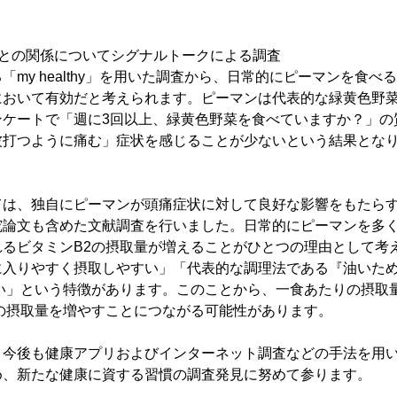
状との関係についてシグナルトークによる調査
「my healthy」を用いた調査から、日常的にピーマンを食べ
において有効だと考えられます。ピーマンは代表的な緑黄色野
ンケートで「週に3回以上、緑黄色野菜を食べていますか？」の
波打つように痛む」症状を感じることが少ないという結果となり
ては、独自にピーマンが頭痛症状に対して良好な影響をもたら
究論文も含めた文献調査を行いました。日常的にピーマンを多
れるビタミンB2の摂取量が増えることがひとつの理由として考
に入りやすく摂取しやすい」「代表的な調理法である『油いた
い」という特徴があります。このことから、一食あたりの摂取
の摂取量を増やすことにつながる可能性があります。
、今後も健康アプリおよびインターネット調査などの手法を用
め、新たな健康に資する習慣の調査発見に努めて参ります。