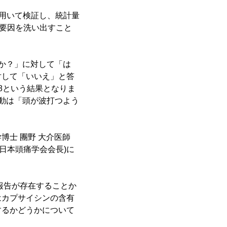
用いて検証し、統計量
の要因を洗い出すこと
か？」に対して「は
対して「いいえ」と答
68という結果となりま
動は「頭が波打つよう
士 團野 大介医師
、日本頭痛学会会長)に
報告が存在することか
はカプサイシンの含有
するかどうかについて