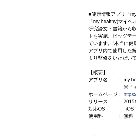
■健康情報アプリ「my 
「my healthy
研究論文・書籍から収
トを実施。ビッグデー
ています。“本当に健
アプリ内で使用した統
より監修をいただい
【概要】
アプリ名 ： my hea
※「＋Try(プ
ホームページ：
https
リリース ： 2015
対応OS ： iOS
使用料 ： 無料