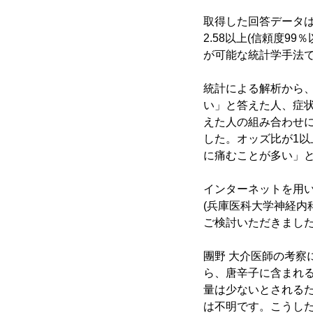
取得した回答データ
2.58以上(信頼度
が可能な統計学手法
統計による解析から
い」と答えた人、症
えた人の組み合わせにつ
した。オッズ比が1
に痛むことが多い」
インターネットを用い
(兵庫医科大学神経内
ご検討いただきまし
團野 大介医師の考
ら、唐辛子に含まれ
量は少ないとされる
は不明です。こうし