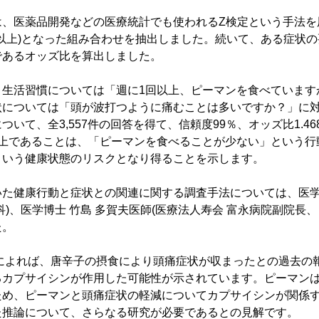
は、医薬品開発などの医療統計でも使われるZ検定という手法を
99％以上)となった組み合わせを抽出しました。続いて、ある症状
であるオッズ比を算出しました。
、生活習慣については「週に1回以上、ピーマンを食べています
状については「頭が波打つように痛むことは多いですか？」に
いて、全3,557件の回答を得て、信頼度99％、オッズ比1.4
以上であることは、「ピーマンを食べることが少ない」という行
という健康状態のリスクとなり得ることを示します。
た健康行動と症状との関連に関する調査手法については、医学博
科)、医学博士 竹島 多賀夫医師(医療法人寿会 富永病院副院長
た。
察によれば、唐辛子の摂食により頭痛症状が収まったとの過去の
るカプサイシンが作用した可能性が示されています。ピーマン
ため、ピーマンと頭痛症状の軽減についてカプサイシンが関係
た推論について、さらなる研究が必要であるとの見解です。