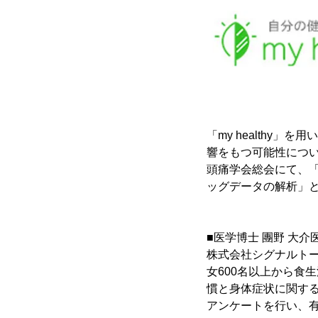
「my health
響をもつ可能性について
頭痛学会総会にて、
ッグデータの解析」と
■医学博士 團野 大
株式会社シグナルトー
女600名以上から食
慣と身体症状に関す
アンケートを行い、有効