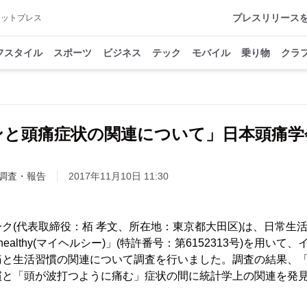
プレスリリース
アットプレス
フスタイル
スポーツ
ビジネス
テック
モバイル
乗り物
クラ
ンと頭痛症状の関連について」日本頭痛学
調査・報告
2017年11月10日 11:30
ク(代表取締役：栢 孝文、所在地：東京都大田区)は、日常生
ealthy(マイヘルシー)」(特許番号：第6152313号)を用い
痛と生活習慣の関連について調査を行いました。調査の結果、「
慣と「頭が波打つように痛む」症状の間に統計学上の関連を発