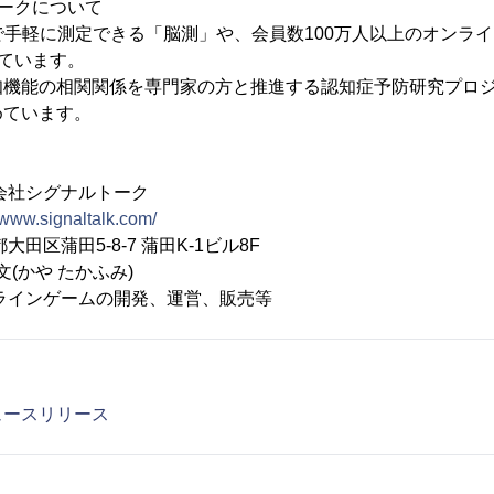
ークについて
で手軽に測定できる「脳測」や、会員数100万人以上のオンライン
しています。
知機能の相関関係を専門家の方と推進する認知症予防研究プロ
めています。
社シグナルトーク
//www.signaltalk.com/
区蒲田5-8-7 蒲田K-1ビル8F
文(かや たかふみ)
ラインゲームの開発、運営、販売等
ュースリリース