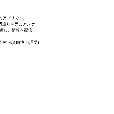
初のアプリです。
8万通りを元にアンケー
厳選し、情報を配信し
村 光資郎博士(理学)