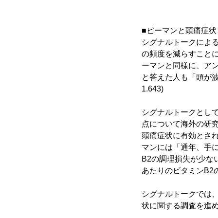
■ピーマンと頭痛症
シグナルトークによる
の頻度を減らすこと
ーマンと同様に、ア
と答えた人も「頭が
1.643)
シグナルトークとし
点について海外の研
頭痛症状に有効とさ
マンには「通年、手
B2の調理損失が少な
あたりのビタミンB2
シグナルトークでは
状に関する調査を進