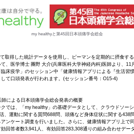
my healthyと第45回日本頭痛学会総会
y」を用いて取得した統計データを使用し、ピーマンを定期的に摂食す
、医学博士 團野 大介(兵庫医科大学神経内科)医師より、11月1
「臨床疫学」のセッション中「健康情報アプリによる『生活習
して口頭発表が行われます。(セッション番号：O15-4)
介医師による日本頭痛学会総会発表の概要
クでは、「my healthy」の基礎データとして、クラウドソー
生活、運動に関する質問688問、頭痛など身体症状に関する43
るアンケート調査を行いました。さらに、健康情報アプリ上で
回答者数3,941人、有効回答283,308通りの組み合わせデ