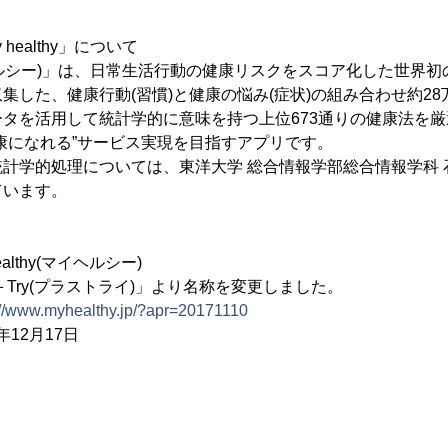
healthy」について
(マイヘルシー)」は、日常生活行動の健康リスクをスコア化した世界
集した、健康行動(習慣)と健康の悩み(症状)の組み合わせ約2
タを活用して統計学的に意味を持つ上位673通りの健康法を
康になれる”サービス実現を目指すアプリです。
計学的処理については、東洋大学 総合情報学部総合情報学科 石
ています。
lthy(マイヘルシー)
ラストライ)」より名称を変更しました。
://www.myhealthy.jp/?apr=20171110
年12月17日