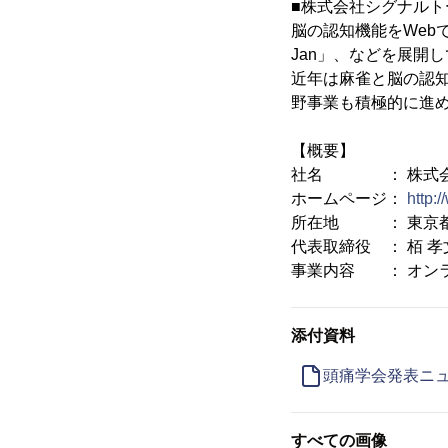
■株式会社シグナルト
脳の認知機能をWeb
Jan」、などを展開
近年は麻雀と脳の認
野事業も積極的に進
【概要】
社名 ： 株式会
ホームページ：
http:
所在地 ： 東京都大田
代表取締役 ： 栢 孝
事業内容 ： オン
添付資料
頭痛学会発表ニ
すべての画像