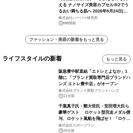
える ナノサイズ美容カプセル※2でう
るおい満ちる肌へ 2026年9月24日(木)
よりリニューアル新発売 『ディープモ
株式会社ハーバー研究所
イストセラム』
6時間前
ファッション・美容の新着をもっと見る
ライフスタイルの新着
もっと見る
阪急豊中駅直結「エトレとよなか」1
階に 「ブランド買取専門店ブランドハ
ンズ エトレ豊中店」がオープン
株式会社ブランド買取ブランドハンズ
11分前
千葉真子氏・鄭大世氏・安田理大氏ら
豪華ゲスト ロケット型完走メダル授
与、ロケット風船を飛ばせ！ 「ロケッ
トマラソン2026」開催
株式会社スポーツワン
26分前