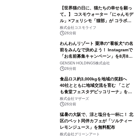
【世界猫の日に、猫たちの幸せを願っ
て。】 コスモウォーター「にゃんモデ
ル」×フェリシモ「猫部」が コラボキ
ャンペーンを実施
株式会社コスモライフ
26分前
わんわんリゾート 粟津の"看板犬"の名
前をみんなで決めよう！ Instagramで
「お名前募集キャンペーン」を8月8日
(土)より開催
GENSEN HOLDINGS株式会社
26分前
食品ロス約3,000kgを地域の笑顔へ
40社とともに地域交流を育む 「こど
も食堂フェスタデピッコリーナ」を9
月5日(土)開催
株式会社マザーズ
26分前
猛暑の大阪で、涼と塩分を一杯に！ 北
区のペット同伴カフェが「ソルティー
レモンジュース」を無料配布
株式会社グリーンアート