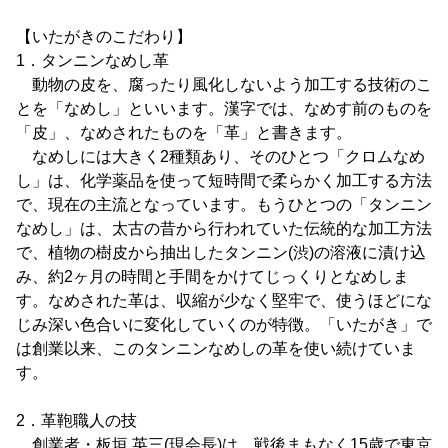
【いたがきのこだわり】
1．タンニンなめし革
動物の皮を、腐ったり風化しないよう加工する技術のこ
とを「なめし」といいます。漢字では、なめす前のものを
「皮」、なめされたものを「革」と書きます。
なめしには大きく2種類あり、そのひとつ「クロムなめ
し」は、化学薬品を使って短時間で柔らかく加工する方法
で、現在の主流となっています。もうひとつの「タンニン
なめし」は、太古の昔から行われていた伝統的な加工方法
で、植物の樹皮から抽出したタンニン(渋)の溶液に漬け込
み、約2ヶ月の時間と手間をかけてじっくりとなめしま
す。なめされた革は、収縮が少なく堅牢で、使うほどにな
じみ深い色合いに変化していくのが特徴。「いたがき」で
は創業以来、このタンニンなめしの革を使い続けていま
す。
2．革鞄職人の技
創業者・板垣 英三(現会長)は、戦後まもなく15歳で東京