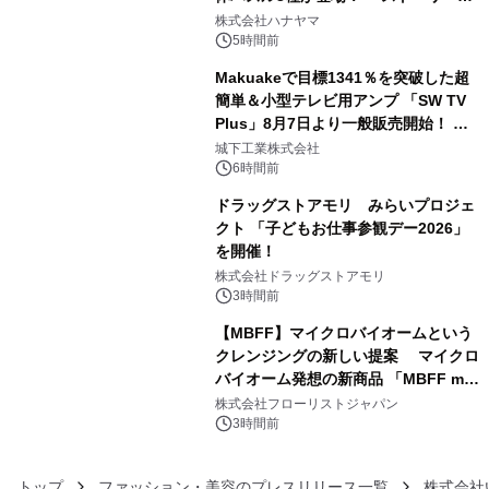
3
ギミックが融合した 大人の体験型パズ
株式会社ハナヤマ
ルが8月7日(金)12時より先行予約受付
5時間前
開始～
Makuakeで目標1341％を突破した超
簡単＆小型テレビ用アンプ 「SW TV
Plus」8月7日より一般販売開始！ ケ
4
ーブル1本つなぐだけ、テレビの音が
城下工業株式会社
ぐっと豊かに
6時間前
ドラッグストアモリ みらいプロジェ
クト 「子どもお仕事参観デー2026」
を開催！
5
株式会社ドラッグストアモリ
3時間前
【MBFF】マイクロバイオームという
クレンジングの新しい提案 マイクロ
バイオーム発想の新商品 「MBFF mb
6
クレンジングPRO」を2026年8月6日
株式会社フローリストジャパン
発売
3時間前
トップ
ファッション・美容のプレスリリース一覧
株式会社