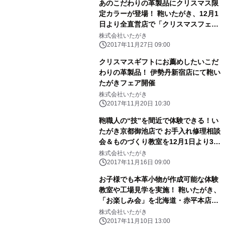
あのこだわりの革製品にクリスマス限
定カラーが登場！ 鞄いたがき、12月1
日より全直営店で「クリスマスフェ
ア」を実施
株式会社いたがき
2017年11月27日 09:00
クリスマスギフトにお薦めしたいこだ
わりの革製品！ 伊勢丹新宿店にて鞄い
たがきフェア開催
株式会社いたがき
2017年11月20日 10:30
鞄職人の“技”を間近で体験できる！い
たがき京都御池店で お手入れ修理相談
会＆ものづくり教室を12月1日より3日
間開催
株式会社いたがき
2017年11月16日 09:00
お子様でも本革小物が作成可能な体験
教室や工場見学を実施！ 鞄いたがき、
「お楽しみ会」を北海道・赤平本店で
開催
株式会社いたがき
2017年11月10日 13:00