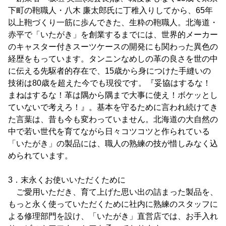
下町の鞄職人・八木 廉太郎氏に丁稚入りしてから、65年
以上鞄づくり一筋に歩んできた、生粋の鞄職人。北海道・
赤平で「いたがき」を創業するまでには、世界的メーカー
のキャスター付きスーツケースの開発にも関わった異色の
経歴をもっています。タンニンなめしの革の良さを世の中
に伝える先駆者的存在で、15歳から身につけた手縫いの
技術は80歳を超えた今でも現役です。『妥協はするな！
まねはするな！革は隅から隅まで大事に使え！ボケッとし
ていないで考えろ！』。基本を守るために言われ続けてき
た言葉は、昔も今も変わっていません。北海道の大自然の
中で若い世代を育てながら日々コツコツと作られている
「いたがき」の製品には、職人の熟練の技が惜しみなく込
められています。
3．末永くお使いいただくために
ご愛用いただき、育て上げた思い出の詰まった製品を、
もっと永く使っていただくために社内に熟練のスタッフに
よる修理部門を設け、「いたがき」直営店では、お手入れ