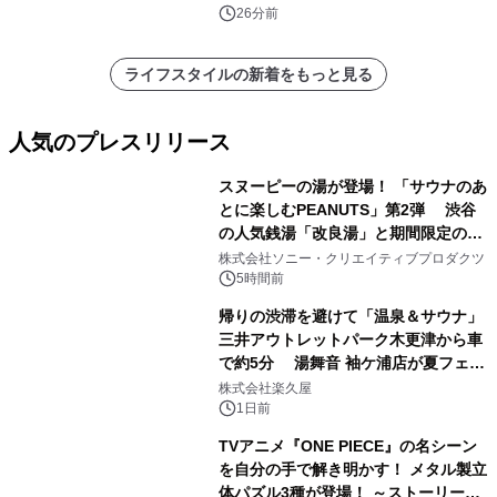
26分前
ライフスタイルの新着をもっと見る
人気のプレスリリース
スヌーピーの湯が登場！ 「サウナのあ
とに楽しむPEANUTS」第2弾 渋谷
の人気銭湯「改良湯」と期間限定のコ
1
ラボレーション サウナイキタイコラ
株式会社ソニー・クリエイティブプロダクツ
ボグッズも発売決定！
5時間前
帰りの渋滞を避けて「温泉＆サウナ」
三井アウトレットパーク木更津から車
で約5分 湯舞音 袖ケ浦店が夏フェア
2
メニューを提供
株式会社楽久屋
1日前
TVアニメ『ONE PIECE』の名シーン
を自分の手で解き明かす！ メタル製立
体パズル3種が登場！ ～ストーリーと