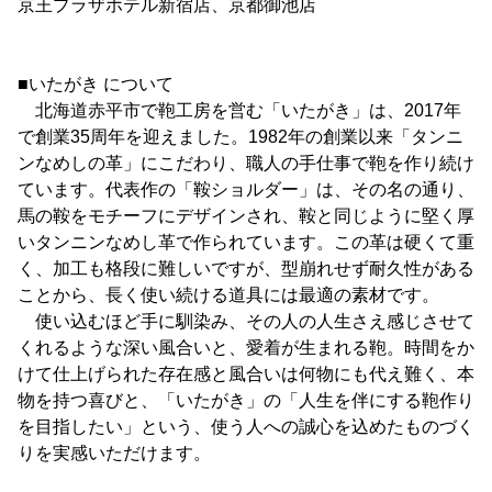
京王プラザホテル新宿店、京都御池店
■いたがき について
北海道赤平市で鞄工房を営む「いたがき」は、2017年
で創業35周年を迎えました。1982年の創業以来「タンニ
ンなめしの革」にこだわり、職人の手仕事で鞄を作り続け
ています。代表作の「鞍ショルダー」は、その名の通り、
馬の鞍をモチーフにデザインされ、鞍と同じように堅く厚
いタンニンなめし革で作られています。この革は硬くて重
く、加工も格段に難しいですが、型崩れせず耐久性がある
ことから、長く使い続ける道具には最適の素材です。
使い込むほど手に馴染み、その人の人生さえ感じさせて
くれるような深い風合いと、愛着が生まれる鞄。時間をか
けて仕上げられた存在感と風合いは何物にも代え難く、本
物を持つ喜びと、「いたがき」の「人生を伴にする鞄作り
を目指したい」という、使う人への誠心を込めたものづく
りを実感いただけます。