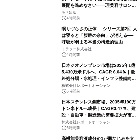
展開を進めなさい――理美容サロン
「多店舗展開」の教科書』2026年8月
あさ出版
24日（月）発売
4時間前
眠りづらさの正体──シリーズ第2回 人
は寝ると「腹腔の余白」が消える──
呼吸が弱まる本当の構造的理由
トラタニ株式会社
4時間前
日本ジオメンブレン市場は2035年1億
5,430万米ドルへ、CAGR 6.04％｜最
終処分場・水処理・インフラ整備向け
需要拡大
株式会社レポートオーシャン
5時間前
日本ステンレス鋼市場、2035年190万
トン米ドルへ成長｜CAGR3.47％、建
設・自動車・製造業の需要拡大が市場
を牽引
株式会社レポートオーシャン
6時間前
高機能美容液成分※1が肌なじみを支