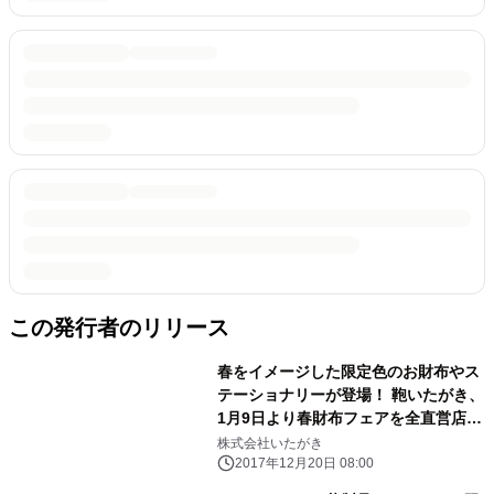
この発行者のリリース
春をイメージした限定色のお財布やス
テーショナリーが登場！ 鞄いたがき、
1月9日より春財布フェアを全直営店で
開催
株式会社いたがき
2017年12月20日 08:00