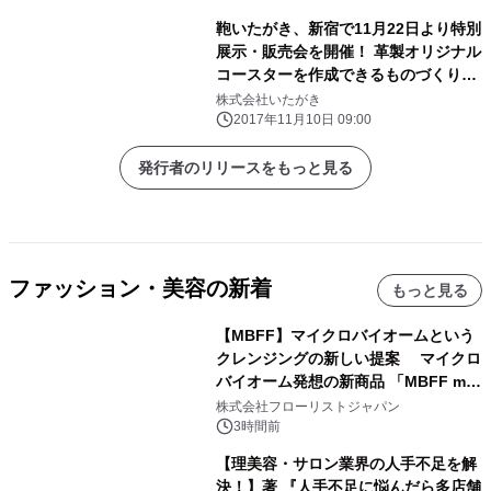
鞄いたがき、新宿で11月22日より特別
展示・販売会を開催！ 革製オリジナル
コースターを作成できるものづくり教
室も実施
株式会社いたがき
2017年11月10日 09:00
発行者のリリースをもっと見る
ファッション・美容の新着
もっと見る
【MBFF】マイクロバイオームという
クレンジングの新しい提案 マイクロ
バイオーム発想の新商品 「MBFF mb
クレンジングPRO」を2026年8月6日
株式会社フローリストジャパン
発売
3時間前
【理美容・サロン業界の人手不足を解
決！】著 『人手不足に悩んだら多店舗