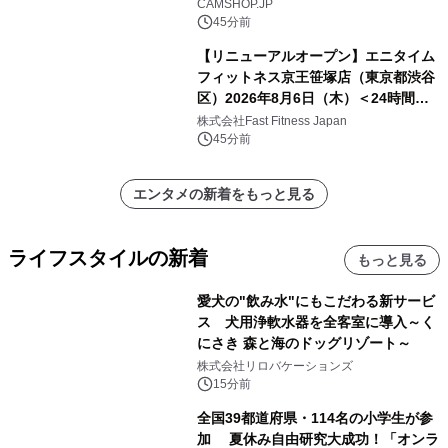
CAMSHOP.JP
45分前
【リニューアルオープン】エニタイム
フィットネス京王笹塚店（東京都渋谷
区）2026年8月6日（木）＜24時間年
中無休のフィットネスジム＞
株式会社Fast Fitness Japan
45分前
エンタメの新着をもっと見る
ライフスタイルの新着
もっと見る
愛犬の"飲み水"にもこだわる新サービ
ス 犬用浄軟水器を全客室に導入～く
にさき 森と海のドッグリゾート～
株式会社リロバケーションズ
15分前
全国39都道府県・114名の小学生が参
加 夏休み自由研究大成功！「オンラ