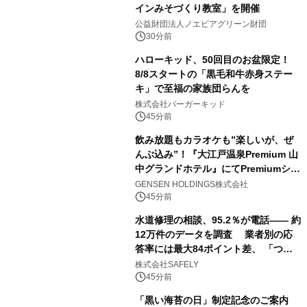
インみそづくり教室」を開催
公益財団法人ノエビアグリーン財団
30分前
ハローキッド、50回目のお盆限定！
8/8スタートの「黒毛和牛赤身ステー
キ」で至福の家族団らんを
株式会社バーガーキッド
45分前
飲み放題もカラオケも”楽しいが、ぜ
んぶ込み”！『大江戸温泉Premium 山
中グランドホテル』にてPremiumシリ
ーズ初のオールインクルーシブ導入
GENSEN HOLDINGS株式会社
45分前
水道修理の相談、95.2％が電話―― 約
12万件のデータを調査 業者別の応
答率には最大84ポイント差、 「つな
がりやすさ」も選定基準に
株式会社SAFELY
45分前
「黒い海苔の日」制定記念のご案内