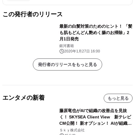
この発行者のリリース
最新の白髪対策のためのヒント！ 「髪
も肌もどんどん艶めく腸のお掃除」2
月1日発売
銀河書籍
2020年1月27日 16:00
発行者のリリースをもっと見る
エンタメの新着
もっと見る
藤原竜也がAIで組織の改善点を見抜
く！ SKYSEA Client View 新テレビ
CM公開！ 新オプション！ AIが組織の
業務実態を分析し労務改善を支援。 藤
Ｓｋｙ株式会社