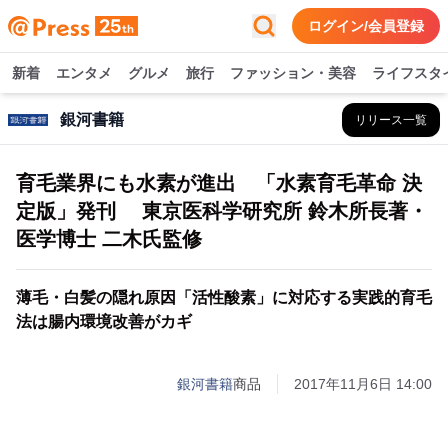
ログイン/会員登録
新着
エンタメ
グルメ
旅行
ファッション・美容
ライフスタ
銀河書籍
リリース一覧
育毛業界にも水素が進出 「水素育毛革命 決
定版」発刊 東京医科学研究所 鈴木所長著・
医学博士 二木氏監修
薄毛・白髪の隠れ原因「活性酸素」に対応する実践的育毛
法は腸内環境改善がカギ
銀河書籍
商品
2017年11月6日 14:00