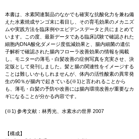
本書は、水素関連製品のなかでも確実な抗酸化力を兼ね備
えた水素焼成サンゴ末に着目し、その育毛効果のメカニズ
ムや実践方法を臨床例やエビデンスデータと共にまとめて
います。この度、最新データである臨床試験で確認された
細胞内DNA酸化ダメージ度低減効果と、腸内細菌の遺伝
子解析で確認された腸内フローラ改善効果の情報を掲載
し、モニターの薄毛・白髪改善の症例写真を充実させ、決
定版として発刊しました。髪と腸の関連性をイメージする
ことは難しいかもしれませんが、体内の活性酸素の異常発
生の90％が腸内で起きている(※1)と言われることから
も、薄毛・白髪の予防や改善には腸内環境改善が重要なカ
ギになることが分かる内容です。
(※1) 参考文献：林秀光、水素水の世界 2007
【構成】