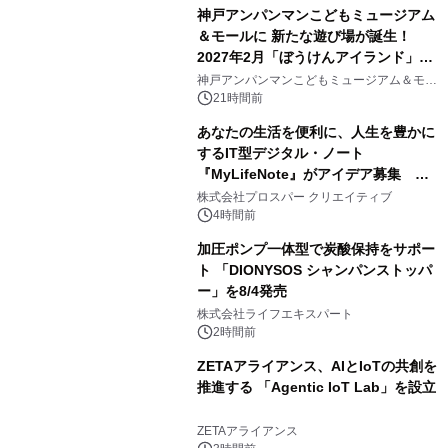
神戸アンパンマンこどもミュージアム
＆モールに 新たな遊び場が誕生！
2027年2月「ぼうけんアイランド」が
3
オープン
神戸アンパンマンこどもミュージアム＆モー
ル
21時間前
あなたの生活を便利に、人生を豊かに
するIT型デジタル・ノート
『MyLifeNote』がアイデア募集 優
4
秀賞100名に1年間無償試用
株式会社プロスパー クリエイティブ
4時間前
加圧ポンプ一体型で炭酸保持をサポー
ト 「DIONYSOS シャンパンストッパ
ー」を8/4発売
5
株式会社ライフエキスパート
2時間前
ZETAアライアンス、AIとIoTの共創を
推進する 「Agentic IoT Lab」を設立
6
ZETAアライアンス