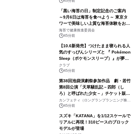
原竜也メイキング動画公開 「もしAIが
45分前
自分を分析したら、すぐ休めと言われ
「黒い海苔の日」制定記念のご案内
る自信がある」「昨年の夏はカブトム
～9月6日は海苔を食べよう～ 東京タ
シを捕まえたり、虫と戦ったり…」
ワーで美味しい上質な海苔体験をお届
けします！
海苔で健康推進委員会
45分前
【10.6新発売】つけたまま寝られる人
気のすっぴんシリーズと 『 Pokémon
Sleep（ポケモンスリープ）』が夢の
コラボレーション！
クラブ
45分前
第38回池袋演劇祭参加作品 劇・若竹
第8回公演「天草騒乱記－四郎（し
ろ）と呼ばれた少女－」チケット販売
開始
カンフェティ（ロングランプランニング株式
会社）
45分前
スズキ「KATANA」を1/12スケールで
リアルに再現！310ピースのブロック
モデルが登場