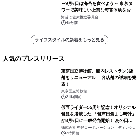
～9月6日は海苔を食べよう～ 東京タ
ワーで美味しい上質な海苔体験をお届
けします！
海苔で健康推進委員会
45分前
ライフスタイルの新着をもっと見る
人気のプレスリリース
東京国立博物館、館内レストラン3店
舗をリニューアル 各店舗の詳細を発
表！
1
東京国立博物館
21時間前
仮面ライダー55周年記念！オリジナル
音源を搭載した 「音声目覚まし時計」
が8月6日に一般発売開始！ あの日の
2
大興奮が今甦る
株式会社 秀建コーポレーション ディレクト
アートギャラリー
3時間前