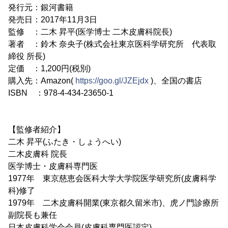
発行元：銀河書籍
発売日：2017年11月3日
監修 ：二木 昇平(医学博士 二木皮膚科院長)
著者 ：鈴木 奈央子(株式会社東京医科学研究所 代表取
締役 所長)
定価 ：1,200円(税別)
購入先：Amazon(
https://goo.gl/JZEjdx
)、全国の書店
ISBN ：978-4-434-23650-1
【監修者紹介】
二木 昇平(ふたき・しょうへい)
二木皮膚科 院長
医学博士・皮膚科専門医
1977年 東京慈恵会医科大学大学院医学研究所(皮膚科学
科)修了
1979年 二木皮膚科開業(東京都久留米市)、虎ノ門診療所
副院長も兼任
日本皮膚科学会会員(皮膚科専門医認定)