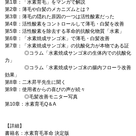
第1章：「水素育毛」をマンガで解説
第2章：薄毛や白髪のメカニズムとは？
第3章：薄毛の隠れた原因の一つは活性酸素だった
第4章：活性酸素をコントロールして薄毛・白髪を改善
第5章：活性酸素を除去する革命的抗酸化物質「水素」
第6章：「水素焼成サンゴ末」で薄毛・白髪改善
第7章：「水素焼成サンゴ末」の抗酸化力が本物である証
◎コラム「水素焼成サンゴ末の生体内での抗酸化
力」
◎コラム「水素焼成サンゴ末の腸内フローラ改善
効果」
第8章：二木昇平先生に聞く
第9章：使用者からの喜びの声が続々
◎毛髪改善モニター写真
第10章：水素育毛Q＆A
【詳細】
書籍名：水素育毛革命 決定版