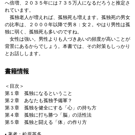
へ倍増、２０３５年には７３５万人になるだろうと推定さ
れています。
孤独老人が増えれば、孤独死も増えます。孤独死の男女
の比率は、２０００年以降で男８：女２。やはり男性は孤
独に弱く、孤独死も多いのですね。
女性は強い。男性よりも人づきあいの頻度が高いことが
背景にあるからでしょう。本書では、その対策もしっかり
とお話しします。
書籍情報
＜目次＞
第１章 孤独になるということ
第２章 あなたも孤独予備軍？
第３章 孤独を健全にする「心」の持ち方
第４章 孤独に打ち勝つ「脳」の活性法
第５章 孤独と闘える「体」の作り方
• 著者：松原英多