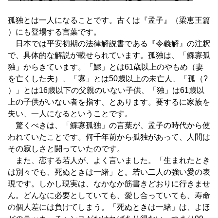
孤独とは一人になることです。古くは『孟子』（梁恵王篇
）にも登場する言葉です。
日本では平安初期の法律解説書である『令義解』の注釈
で、具体的な解説が載せられています。孤独は、「鰥寡孤
独」からきています。「鰥」とは61歳以上のやもめ（妻
を亡くした夫）、「寡」とは50歳以上の未亡人、「孤（?
）」とは16歳以下の父親のいない子供、「独」は61歳以
上の子供がいない者を指す、とあります。要するに家族を
失い、一人になるということです。
驚くべきは、「鰥寡孤独」の言葉が、孟子の時代から使
われていたことです。何千年前から孤独があって、人間は
その寂しさと闘っていたのです。
また、恋する若人が、よく言いました。「生まれたとき
は別々でも、死ぬときは一緒」と。若い二人の強い愛の表
現です。しかし現実は、なかなか筋書きどおりに行きませ
ん。どんなに必要としていても、愛し合っていても、寿命
の個人差には負けてしまう。「死ぬときは一緒」は、よほ