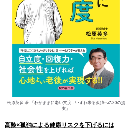
松原英多 著 『わがままに老い支度 - いずれ来る孤独への30の提
案』
高齢×孤独による健康リスクを下げるには