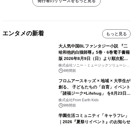
発行者のリリースをもっと見る
エンタメの新着
もっと見る
大人気中国BLファンタジー小説 『二
哈和他的白猫師尊』5巻・6巻電子書籍
版 2026年8月9日（日）より順次配信
開始
株式会社ソニー・ミュージックソリューショ
ンズ
4時間前
フロムアースキッズ × 地域 × 大学生が
創る、 子どもたちの「自育」イベント
「諸福ジーク×Lifehug」 を8月23日
(日)開催
株式会社From Earth Kids
9時間前
学園生活コミュニティ「キャラフレ」
｜2026『夏祭りイベント』のお知らせ