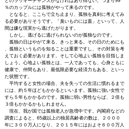
どのラッキーチャンスがなければあり得ない。つまり99
％のカップルには孤独がやって来るのです。
となると、ここらで立ち止まり、孤独を真剣に考えてみ
る必要がありそうです。「臭いものには蓋」といって、人
間は嫌な現実から逃げたがります。
しかし、逃げるに逃げられないのが孤独なのです。
孤独の日はやがて来る、きっと来る。その日のためにも
、孤独というものを知ることは重要ですし、その対策を考
えておく必要があります。そして心地よい孤独を目指しま
しょう。心地よい孤独とは、一人であっても、心身ともに
健康で、仲間もあり、最低限必要な経済力もある、といっ
た状態です。
平均すると女性の場合、夫を失っての生活に慣れるまで
には、約５年ほどもかかるといいます。孤独に強い女性で
すら５年もかかるのです。孤独に弱い男性ならば、２倍も
３倍もかかるかもしれません。
現在、我が国では孤独老人が急増中です。内閣府などの
調査によると、65歳以上の独居高齢者の数は、２０００
年に３００万人になり、２０１５年にはおよそ６００万人