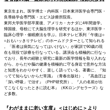
東京生まれ。医学博士・内科医・日本東洋医学会専門医・
良導絡学会専門医・エビス診療所院長。
東邦大学医学部卒業後、アメリカ・カナダに4年間遊学。
帰国後、母校にて大脳生理学を研究するほか、東洋医学・
臨床心理学・催眠療法を学ぶ。日本テレビ系列「午後は○
○おもいッきりテレビ」のホームドクターとして知られる
。「医者は病気になってはいけない」が家訓で90歳の現
在も現役で診療を行なっている。講演会も積極的に行なっ
ており、長年の経験と研究に最新の医学情報を取り入れな
がら、からだや脳の健康を積極的に守る身近で意外な方法
と知恵をわかりやすく、楽しく語っている。著書に、『知
ってて知らないからだ常識』（青春出版社）、『高血圧は
「深い呼吸」で治す』（PHP研究所）、『人の名前が出
てこなくなったときに読む本』（KKロングセラーズ）な
ど多数。
『わがままに老い支度』＜はじめに＞より