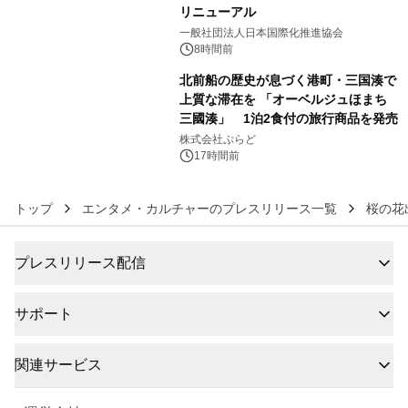
リニューアル
5
一般社団法人日本国際化推進協会
8時間前
北前船の歴史が息づく港町・三国湊で
上質な滞在を 「オーベルジュほまち
三國湊」 1泊2食付の旅行商品を発売
6
株式会社ぷらど
17時間前
トップ
エンタメ・カルチャーのプレスリリース一覧
桜の花
プレスリリース配信
サポート
関連サービス