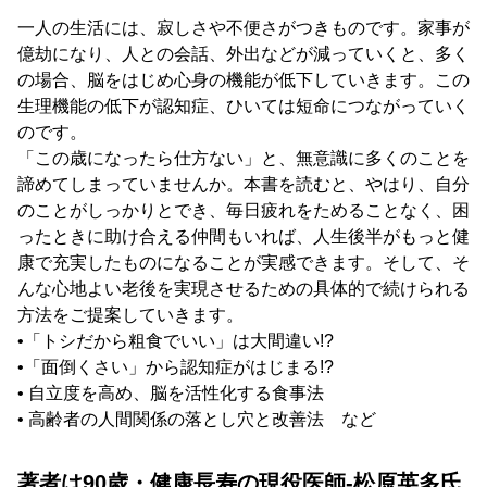
一人の生活には、寂しさや不便さがつきものです。家事が
億劫になり、人との会話、外出などが減っていくと、多く
の場合、脳をはじめ心身の機能が低下していきます。この
生理機能の低下が認知症、ひいては短命につながっていく
のです。
「この歳になったら仕方ない」と、無意識に多くのことを
諦めてしまっていませんか。本書を読むと、やはり、自分
のことがしっかりとでき、毎日疲れをためることなく、困
ったときに助け合える仲間もいれば、人生後半がもっと健
康で充実したものになることが実感できます。そして、そ
んな心地よい老後を実現させるための具体的で続けられる
方法をご提案していきます。
•「トシだから粗食でいい」は大間違い!?
•「面倒くさい」から認知症がはじまる!?
• 自立度を高め、脳を活性化する食事法
• 高齢者の人間関係の落とし穴と改善法 など
著者は90歳・健康長寿の現役医師-松原英多氏