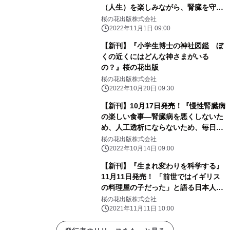
（人生）を楽しみながら、腎臓を守る
ために―桜の花出版
桜の花出版株式会社
2022年11月1日 09:00
【新刊】『小学生博士の神社図鑑 ぼ
くの近くにはどんな神さまがいる
の？』桜の花出版
桜の花出版株式会社
2022年10月20日 09:30
【新刊】10月17日発売！『慢性腎臓病
の楽しい食事―腎臓病を悪くしないた
め、人工透析にならないため、毎日が
んばっているあなたへ』桜の花出版
桜の花出版株式会社
2022年10月14日 09:00
【新刊】『生まれ変わりを科学する』
11月11日発売！ 「前世ではイギリス
の料理屋の子だった」と語る日本人の
男の子は、当事者しか知り得ない情報
桜の花出版株式会社
を語り始めた—
2021年11月11日 10:00