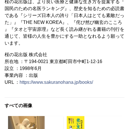
桜の花出版は、より良い医療と健康な生き方を提案する『
国民のための名医ランキング』、歴史を知るための必読書
である『シリーズ日本人の誇り「日本人はとても素敵だっ
た」』『THE NEW KOREA』、『侘び然び幽玄のこころ
』『タオと宇宙原理』など長く読み継がれる書籍の刊行を
通じて、皆様の人生を豊かにする一助となれるよう願って
います。
桜の花出版 株式会社
所在地 ：〒194-0021 東京都町田市中町1-12-16
設立 ：1998年6月
事業内容 ：出版
URL ：
https://www.sakuranohana.jp/books/
すべての画像