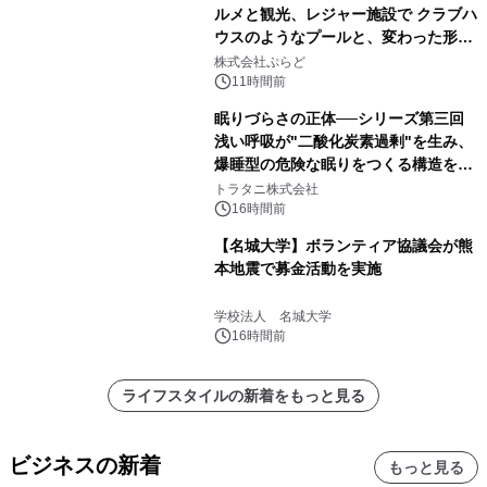
ルメと観光、レジャー施設で クラブハ
ウスのようなプールと、変わった形の
サウナも 「THE BOXY AWAJI」のお
株式会社ぷらど
得な素泊まり連泊プランで
11時間前
眠りづらさの正体──シリーズ第三回
浅い呼吸が"二酸化炭素過剰"を生み、
爆睡型の危険な眠りをつくる構造を解
説
トラタニ株式会社
16時間前
【名城大学】ボランティア協議会が熊
本地震で募金活動を実施
学校法人 名城大学
16時間前
ライフスタイルの新着をもっと見る
ビジネスの新着
もっと見る