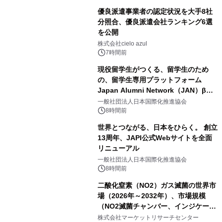
優良派遣事業者の認定状況を大手8社
分照合、優良派遣会社ランキング6選
を公開
株式会社cielo azul
7時間前
現役留学生がつくる、留学生のため
の、留学生専用プラットフォーム
Japan Alumni Network（JAN）β版
をリリース
一般社団法人日本国際化推進協会
8時間前
世界とつながる、日本をひらく。 創立
13周年、JAPI公式Webサイトを全面
リニューアル
一般社団法人日本国際化推進協会
8時間前
二酸化窒素（NO2）ガス滅菌の世界市
場（2026年～2032年）、市場規模
（NO2滅菌チャンバー、インジケータ
ーおよびモニタリングシステム、その
株式会社マーケットリサーチセンター