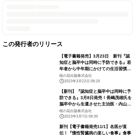
この発行者のリリース
【電子書籍発売】3月23日 新刊『認
知症と脳卒中は同時に予防できる』若
年者から中年期にかけての生活習慣病
コントロールが重要
桜の花出版株式会社
2023年3月22日 08:20
【新刊】『認知症と脳卒中は同時に予
防できる』3月8日発売！長嶋茂雄氏を
脳卒中から生還させた主治医・内山真
一郎教授が解説（桜の花出版）
桜の花出版株式会社
2023年3月7日 08:30
新刊【電子書籍発売11/1】名医が直
伝！『慢性腎臓病の楽しい食事』食事