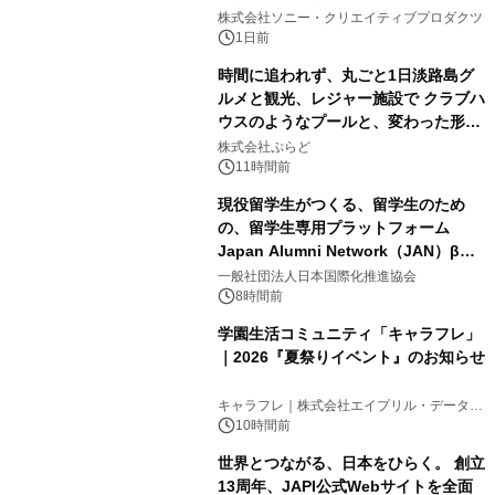
1
ラボレーション サウナイキタイコラ
株式会社ソニー・クリエイティブプロダクツ
ボグッズも発売決定！
1日前
時間に追われず、丸ごと1日淡路島グ
ルメと観光、レジャー施設で クラブハ
ウスのようなプールと、変わった形の
2
サウナも 「THE BOXY AWAJI」のお
株式会社ぷらど
得な素泊まり連泊プランで
11時間前
現役留学生がつくる、留学生のため
の、留学生専用プラットフォーム
Japan Alumni Network（JAN）β版
3
をリリース
一般社団法人日本国際化推進協会
8時間前
学園生活コミュニティ「キャラフレ」
｜2026『夏祭りイベント』のお知らせ
4
キャラフレ｜株式会社エイプリル・データ・
デザインズ
10時間前
世界とつながる、日本をひらく。 創立
13周年、JAPI公式Webサイトを全面