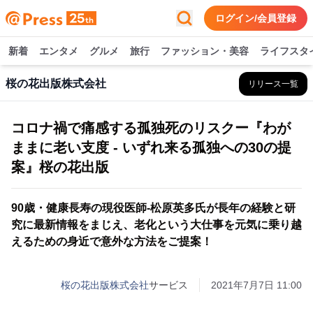
ログイン/会員登録
新着
エンタメ
グルメ
旅行
ファッション・美容
ライフスタ
桜の花出版株式会社
リリース一覧
コロナ禍で痛感する孤独死のリスクー『わが
ままに老い支度 - いずれ来る孤独への30の提
案』桜の花出版
90歳・健康長寿の現役医師-松原英多氏が長年の経験と研
究に最新情報をまじえ、老化という大仕事を元気に乗り越
えるための身近で意外な方法をご提案！
桜の花出版株式会社
サービス
2021年7月7日 11:00