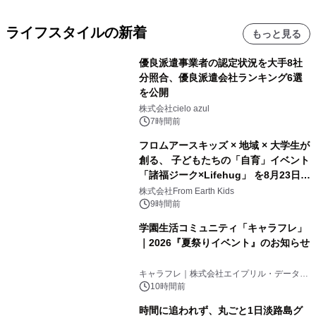
ライフスタイルの新着
もっと見る
優良派遣事業者の認定状況を大手8社
分照合、優良派遣会社ランキング6選
を公開
株式会社cielo azul
7時間前
フロムアースキッズ × 地域 × 大学生が
創る、 子どもたちの「自育」イベント
「諸福ジーク×Lifehug」 を8月23日
(日)開催
株式会社From Earth Kids
9時間前
学園生活コミュニティ「キャラフレ」
｜2026『夏祭りイベント』のお知らせ
キャラフレ｜株式会社エイプリル・データ・
デザインズ
10時間前
時間に追われず、丸ごと1日淡路島グ