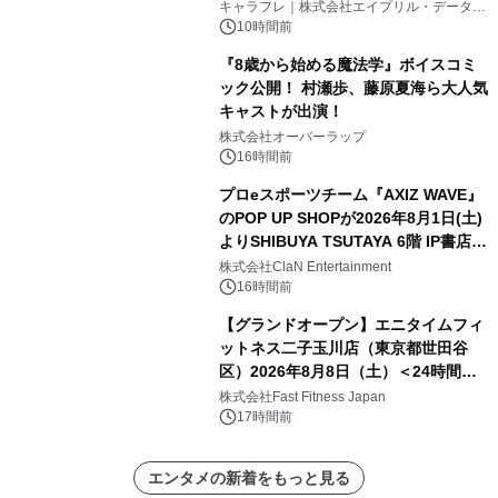
キャラフレ｜株式会社エイプリル・データ・
デザインズ
10時間前
『8歳から始める魔法学』ボイスコミ
ック公開！ 村瀬歩、藤原夏海ら大人気
キャストが出演！
株式会社オーバーラップ
16時間前
プロeスポーツチーム『AXIZ WAVE』
のPOP UP SHOPが2026年8月1日(土)
よりSHIBUYA TSUTAYA 6階 IP書店で
開催決定！！
株式会社ClaN Entertainment
16時間前
【グランドオープン】エニタイムフィ
ットネス二子玉川店（東京都世田谷
区）2026年8月8日（土）＜24時間年
中無休のフィットネスジム＞
株式会社Fast Fitness Japan
17時間前
エンタメの新着をもっと見る