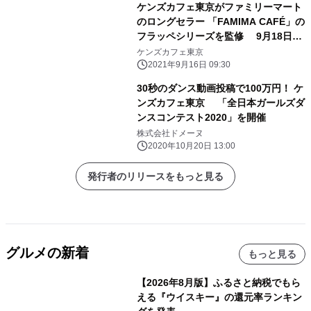
ケンズカフェ東京がファミリーマート
のロングセラー 「FAMIMA CAFÉ」の
フラッペシリーズを監修 9月18日
『ケンズカフェ東京監修 濃厚チョコレ
ケンズカフェ東京
ートフラッペ』を 数量限定で発売
2021年9月16日 09:30
30秒のダンス動画投稿で100万円！ ケ
ンズカフェ東京 「全日本ガールズダ
ンスコンテスト2020」を開催
株式会社ドメーヌ
2020年10月20日 13:00
発行者のリリースをもっと見る
グルメの新着
もっと見る
【2026年8月版】ふるさと納税でもら
える『ウイスキー』の還元率ランキン