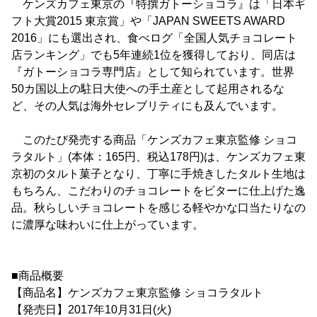
ケンズカフェ東京の『特撰ガトーショコラ』は「日本ギ
フト大賞2015 東京賞」や「JAPAN SWEETS AWARD
2016」にも選出され、食べログ「全国人気チョコレート
店ランキング」でも5年連続1位を獲得しており、同店は
『ガトーショコラ専門店』として知られています。世界
50カ国以上の駐日大使への手土産として起用されるな
ど、その人気は海外セレブリティにも及んでいます。
このたび発売する商品「ケンズカフェ東京監修 ショコ
ラタルト」(本体：165円、税込178円)は、ケンズカフェ東
京初のタルト菓子となり、丁寧に手焼きしたタルト生地は
もちろん、こだわりのチョコレートをビターに仕上げた逸
品。秋らしいチョコレートを感じる軽やかな口当たりなの
に濃厚な味わいに仕上がっています。
■商品概要
【商品名】ケンズカフェ東京監修 ショコラタルト
【発売日】2017年10月31日(火)