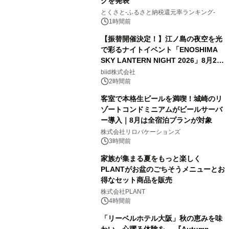
グを発表
とくさと-ふるさと納税還元率ランキング-
1時間前
【振替開催決定！】江ノ島の夜空を光
で彩るナイトイベント「ENOSHIMA
SKY LANTERN NIGHT 2026」8月22
日(土)振替開催＆受付スタート！
biid株式会社
2時間前
客室で本格生ビールを満喫！城崎のリ
ゾートコンドミニアムがビールサーバ
ー導入｜8月は全宿泊プランが対象
株式会社リロバケーションズ
3時間前
家族が集まる夏をもっと楽しく
PLANTがお盆のごちそうメニューとお
得なセット商品を販売
株式会社PLANT
4時間前
「リーベルホテル大阪」秋の恵みを味