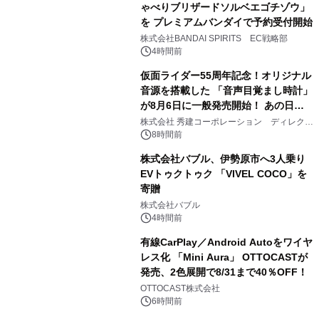
ゃべりブリザードソルベエゴチゾウ」
を プレミアムバンダイで予約受付開始
3
株式会社BANDAI SPIRITS EC戦略部
4時間前
仮面ライダー55周年記念！オリジナル
音源を搭載した 「音声目覚まし時計」
が8月6日に一般発売開始！ あの日の
4
大興奮が今甦る
株式会社 秀建コーポレーション ディレクト
アートギャラリー
8時間前
株式会社バブル、伊勢原市へ3人乗り
EVトゥクトゥク 「VIVEL COCO」を
寄贈
5
株式会社バブル
4時間前
有線CarPlay／Android Autoをワイヤ
レス化 「Mini Aura」 OTTOCASTが
発売、2色展開で8/31まで40％OFF！
6
OTTOCAST株式会社
6時間前