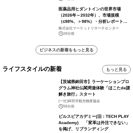
医薬品用ヒダントインの世界市場
（2026年～2032年）、市場規模
（≤98%、＞98%）・分析レポートを
発表
株式会社マーケットリサーチセンター
28分前
ビジネスの新着をもっと見る
ライフスタイルの新着
もっと見る
【茨城県鉾田市】ラーケーションプロ
グラム神社仏閣周遊体験「ほこたde謎
解き旅行」スタート
(一社)鉾田市観光物産協会
58分前
ビルスピアカデミー(旧：TECH PLAY
Academy) 「変革は外注できない」
を掲げ、リブランディング