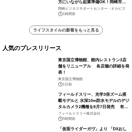
方にいながら起業準備OK！岡崎市を
挑戦者があつまるまちに～
岡崎ビジネスサポートセンター・オカビズ
1時間前
ライフスタイルの新着をもっと見る
人気のプレスリリース
東京国立博物館、館内レストラン3店
舗をリニューアル 各店舗の詳細を発
表！
1
東京国立博物館
1日前
フィールドスリー、光学3倍ズーム搭
載モデルと 水深10m防水モデルのデジ
タルカメラ2機種を8月7日発売 有効
2
約1300万画素、用途別に選べるコンデ
フィールドスリー株式会社
ジ新登場
5時間前
「仮面ライダーガヴ」より 「DXおし