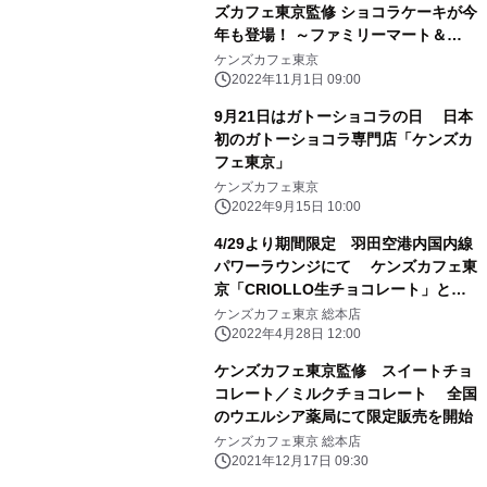
ズカフェ東京監修 ショコラケーキが今
年も登場！ ～ファミリーマート＆
WEB数量限定で12/20(火)まで予約受
ケンズカフェ東京
付～
2022年11月1日 09:00
9月21日はガトーショコラの日 日本
初のガトーショコラ専門店「ケンズカ
フェ東京」
ケンズカフェ東京
2022年9月15日 10:00
4/29より期間限定 羽田空港内国内線
パワーラウンジにて ケンズカフェ東
京「CRIOLLO生チョコレート」とシ
ャンパーニュが 無料で楽しめるラグジ
ケンズカフェ東京 総本店
ュアリーカード特別優待 開始
2022年4月28日 12:00
ケンズカフェ東京監修 スイートチョ
コレート／ミルクチョコレート 全国
のウエルシア薬局にて限定販売を開始
ケンズカフェ東京 総本店
2021年12月17日 09:30