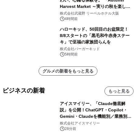
わい、心躍る体験を。 『Autumn
Harvest Market ～実りの秋を楽しむ
ディナー&スイーツビュッフェ～』を9
株式会社武蔵野 リーベルホテル大阪
月18日より開催！
4時間前
ハローキッド、50回目のお盆限定！
8/8スタートの「黒毛和牛赤身ステー
キ」で至福の家族団らんを
株式会社バーガーキッド
5時間前
グルメの新着をもっと見る
ビジネスの新着
もっと見る
アイスマイリー、「Claude徹底解
説」を公開！ChatGPT・Copilot・
Gemini・Claudeを機能別／業務別に
比較―自社に合う生成AIの選び方がわ
株式会社アイスマイリー
かる実践ガイド
28分前