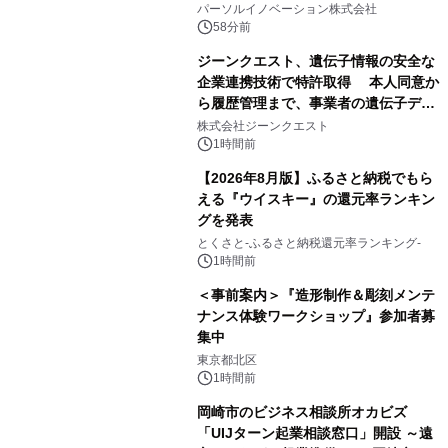
パーソルイノベーション株式会社
58分前
ジーンクエスト、遺伝子情報の安全な
企業連携技術で特許取得 本人同意か
ら履歴管理まで、事業者の遺伝子デー
タ活用を支援
株式会社ジーンクエスト
1時間前
【2026年8月版】ふるさと納税でもら
える『ウイスキー』の還元率ランキン
グを発表
とくさと-ふるさと納税還元率ランキング-
1時間前
＜事前案内＞『造形制作＆彫刻メンテ
ナンス体験ワークショップ』参加者募
集中
東京都北区
1時間前
岡崎市のビジネス相談所オカビズ
「UIJターン起業相談窓口」開設 ～遠