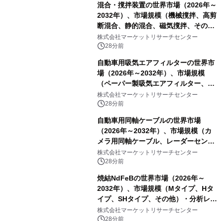
混合・撹拌装置の世界市場（2026年～
2032年）、市場規模（機械撹拌、高剪
断混合、静的混合、磁気撹拌、その
他）・分析レポートを発表
株式会社マーケットリサーチセンター
28分前
自動車用吸気エアフィルターの世界市
場（2026年～2032年）、市場規模
（ペーパー製吸気エアフィルター、ガ
ーゼ製吸気エアフィルター、フォーム
株式会社マーケットリサーチセンター
製吸気エアフィルター）・分析レポー
28分前
トを発表
自動車用同軸ケーブルの世界市場
（2026年～2032年）、市場規模（カ
メラ用同軸ケーブル、レーダーセンサ
ー用同軸ケーブル、ディスプレイ用同
株式会社マーケットリサーチセンター
軸ケーブル、アンテナ用同軸ケーブ
28分前
ル）・分析レポートを発表
焼結NdFeBの世界市場（2026年～
2032年）、市場規模（Mタイプ、Hタ
イプ、SHタイプ、その他）・分析レポ
ートを発表
株式会社マーケットリサーチセンター
28分前