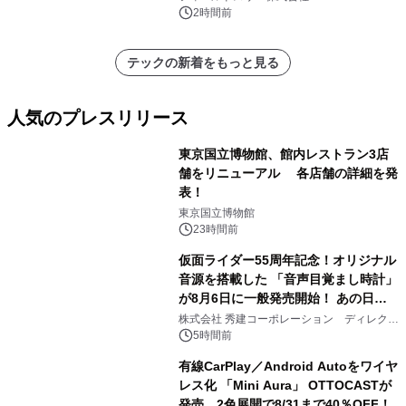
ジ新登場
2時間前
テックの新着をもっと見る
人気のプレスリリース
東京国立博物館、館内レストラン3店
舗をリニューアル 各店舗の詳細を発
表！
1
東京国立博物館
23時間前
仮面ライダー55周年記念！オリジナル
音源を搭載した 「音声目覚まし時計」
が8月6日に一般発売開始！ あの日の
2
大興奮が今甦る
株式会社 秀建コーポレーション ディレクト
アートギャラリー
5時間前
有線CarPlay／Android Autoをワイヤ
レス化 「Mini Aura」 OTTOCASTが
発売、2色展開で8/31まで40％OFF！