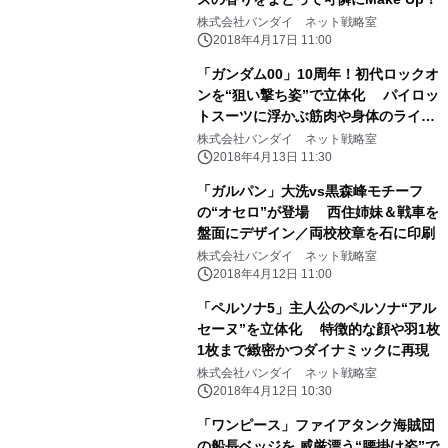
株式会社バンダイ ネット戦略室
2018年4月17日 11:00
「ガンダム00」10周年！初代ロックオ
ンを“狙い撃ち姿”で立体化 パイロッ
トスーツに浮かぶ筋肉や身体のライン
まで再現
株式会社バンダイ ネット戦略室
2018年4月13日 11:30
「ガルパン」大洗vs黒森峰モチーフ
の“オセロ”が登場 西住姉妹＆戦車を
盤面にデザイン／両校校章を石に印刷
株式会社バンダイ ネット戦略室
2018年4月12日 11:00
「ペルソナ5」主人公のペルソナ“アル
セーヌ”を立体化 特徴的な顔や羽1枚
1枚まで緻密かつダイナミックに再現
株式会社バンダイ ネット戦略室
2018年4月12日 10:30
「ワンピース」ファイアタンク海賊団
の船長ベッジを 威厳漂う“腰掛け姿”で