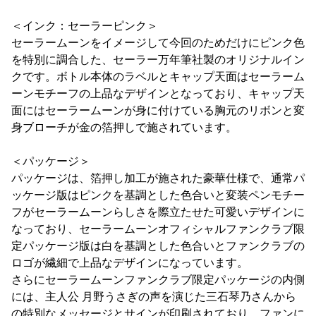
＜インク：セーラーピンク＞
セーラームーンをイメージして今回のためだけにピンク色
を特別に調合した、セーラー万年筆社製のオリジナルイン
クです。ボトル本体のラベルとキャップ天面はセーラーム
ーンモチーフの上品なデザインとなっており、キャップ天
面にはセーラームーンが身に付けている胸元のリボンと変
身ブローチが金の箔押しで施されています。
＜パッケージ＞
パッケージは、箔押し加工が施された豪華仕様で、通常パ
ッケージ版はピンクを基調とした色合いと変装ペンモチー
フがセーラームーンらしさを際立たせた可愛いデザインに
なっており、セーラームーンオフィシャルファンクラブ限
定パッケージ版は白を基調とした色合いとファンクラブの
ロゴが繊細で上品なデザインになっています。
さらにセーラームーンファンクラブ限定パッケージの内側
には、主人公 月野うさぎの声を演じた三石琴乃さんから
の特別なメッセージとサインが印刷されており、ファンに