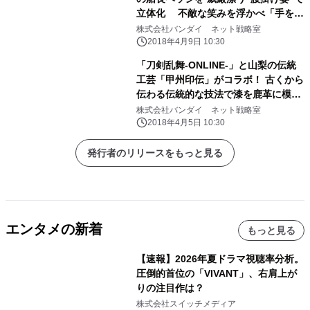
立体化 不敵な笑みを浮かべ「手を組
む・銃を構える」2ポーズを再現
株式会社バンダイ ネット戦略室
2018年4月9日 10:30
「刀剣乱舞-ONLINE-」と山梨の伝統
工芸「甲州印伝」がコラボ！ 古くから
伝わる伝統的な技法で漆を鹿革に模様
付けした商品！
株式会社バンダイ ネット戦略室
2018年4月5日 10:30
発行者のリリースをもっと見る
エンタメの新着
もっと見る
【速報】2026年夏ドラマ視聴率分析。
圧倒的首位の「VIVANT」、右肩上が
りの注目作は？
株式会社スイッチメディア