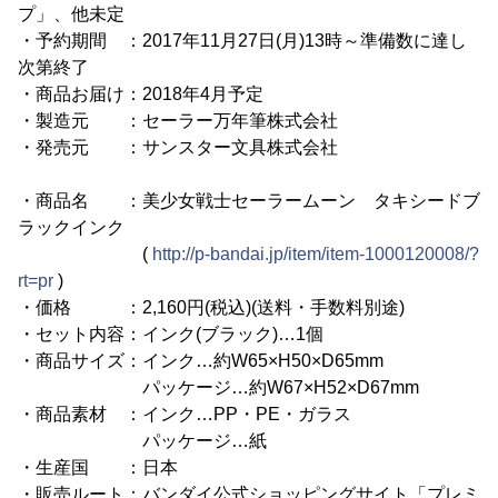
プ」、他未定
・予約期間 ：2017年11月27日(月)13時～準備数に達し
次第終了
・商品お届け：2018年4月予定
・製造元 ：セーラー万年筆株式会社
・発売元 ：サンスター文具株式会社
・商品名 ：美少女戦士セーラームーン タキシードブ
ラックインク
(
http://p-bandai.jp/item/item-1000120008/?
rt=pr
)
・価格 ：2,160円(税込)(送料・手数料別途)
・セット内容：インク(ブラック)…1個
・商品サイズ：インク…約W65×H50×D65mm
パッケージ…約W67×H52×D67mm
・商品素材 ：インク…PP・PE・ガラス
パッケージ…紙
・生産国 ：日本
・販売ルート：バンダイ公式ショッピングサイト「プレミ