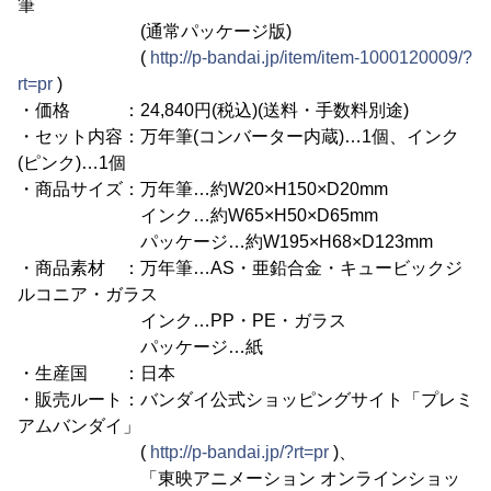
筆
(通常パッケージ版)
(
http://p-bandai.jp/item/item-1000120009/?
rt=pr
)
・価格 ：24,840円(税込)(送料・手数料別途)
・セット内容：万年筆(コンバーター内蔵)…1個、インク
(ピンク)…1個
・商品サイズ：万年筆…約W20×H150×D20mm
インク…約W65×H50×D65mm
パッケージ…約W195×H68×D123mm
・商品素材 ：万年筆…AS・亜鉛合金・キュービックジ
ルコニア・ガラス
インク…PP・PE・ガラス
パッケージ…紙
・生産国 ：日本
・販売ルート：バンダイ公式ショッピングサイト「プレミ
アムバンダイ」
(
http://p-bandai.jp/?rt=pr
)、
「東映アニメーション オンラインショッ