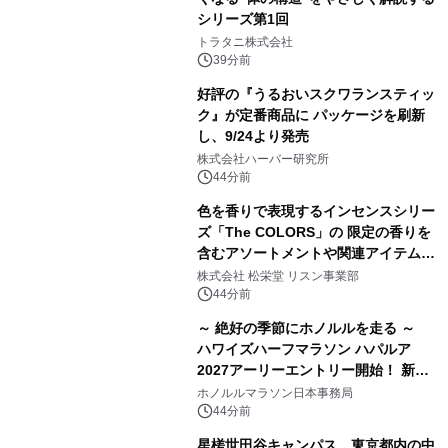
シリーズ第1回
トラタニ株式会社
39分前
好評の『うるおいスクワランスティッ
ク』が定番商品に パッケージを刷新
し、9/24より発売
株式会社ハーバー研究所
44分前
色を香りで表現するインセンスシリー
ズ「The COLORS」の 限定の香りを
含むアソートメントや関連アイテムを
8月6日発売
株式会社 松栄堂 リスン事業部
44分前
～ 絶好の季節にホノルルを走る ～
ハワイズハーフマラソン ハパルア
2027アーリーエントリー開始！ 新カ
テゴリー「ハパルアIKI(イキ)」(約
ホノルルマラソン日本事務局
13.4km)が登場
44分前
星槎世田谷キャンパス、東京都内の中