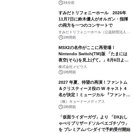
34分前
すみだトリフォニーホール 2026年
11月7日に鈴木優人がオルガン・指揮
の両方を一つのコンサートで
すみだトリフォニーホール（公益財団法人墨
田区文化振興財団）
1時間前
MSX2の名作がここに再登場！
Nintendo Switch(TM)版 「たまには
夜空(そら)を見上げて。」8月6日より
配信開始！
株式会社メビウス
1時間前
2027 年夏、待望の再演！ファントム
＆クリスティーヌ役の W キャスト 4
名が決定！ミュージカル 『ファント
ム』
（株）キョードーメディアス
1時間前
「仮面ライダーガヴ」より 「DXおし
ゃべりブリザードソルベエゴチゾウ」
を プレミアムバンダイで予約受付開始