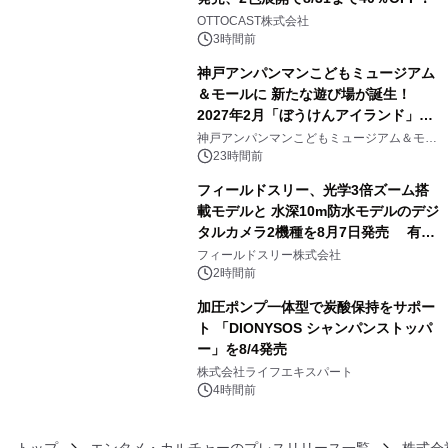
3
OTTOCAST株式会社
3時間前
神戸アンパンマンこどもミュージアム
＆モールに 新たな遊び場が誕生！
2027年2月「ぼうけんアイランド」が
4
オープン
神戸アンパンマンこどもミュージアム＆モー
ル
23時間前
フィールドスリー、光学3倍ズーム搭
載モデルと 水深10m防水モデルのデジ
タルカメラ2機種を8月7日発売 有効
5
約1300万画素、用途別に選べるコンデ
フィールドスリー株式会社
ジ新登場
2時間前
加圧ポンプ一体型で炭酸保持をサポー
ト 「DIONYSOS シャンパンストッパ
ー」を8/4発売
6
株式会社ライフエキスパート
4時間前