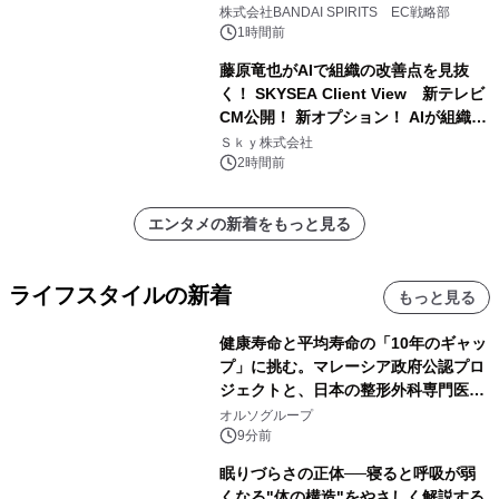
株式会社BANDAI SPIRITS EC戦略部
1時間前
藤原竜也がAIで組織の改善点を見抜
く！ SKYSEA Client View 新テレビ
CM公開！ 新オプション！ AIが組織の
業務実態を分析し労務改善を支援。 藤
Ｓｋｙ株式会社
原竜也メイキング動画公開 「もしAIが
2時間前
自分を分析したら、すぐ休めと言われ
る自信がある」「昨年の夏はカブトム
エンタメの新着をもっと見る
シを捕まえたり、虫と戦ったり…」
ライフスタイルの新着
もっと見る
健康寿命と平均寿命の「10年のギャッ
プ」に挑む。マレーシア政府公認プロ
ジェクトと、日本の整形外科専門医が
サステナブルな「エシカル・ツバメの
オルソグループ
巣」の共同臨床検証を開始
9分前
眠りづらさの正体──寝ると呼吸が弱
くなる"体の構造"をやさしく解説する