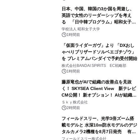
日本、中国、韓国の3か国を周遊し、
英語で女性のリーダーシップを考え
る 「日中韓プログラム」昭和女子大
学で開催
学校法人 昭和女子大学
1時間前
「仮面ライダーガヴ」より 「DXおし
ゃべりブリザードソルベエゴチゾウ」
を プレミアムバンダイで予約受付開始
株式会社BANDAI SPIRITS EC戦略部
1時間前
藤原竜也がAIで組織の改善点を見抜
く！ SKYSEA Client View 新テレビ
CM公開！ 新オプション！ AIが組織の
業務実態を分析し労務改善を支援。 藤
Ｓｋｙ株式会社
原竜也メイキング動画公開 「もしAIが
2時間前
自分を分析したら、すぐ休めと言われ
フィールドスリー、光学3倍ズーム搭
る自信がある」「昨年の夏はカブトム
載モデルと 水深10m防水モデルのデジ
シを捕まえたり、虫と戦ったり…」
タルカメラ2機種を8月7日発売 有効
約1300万画素、用途別に選べるコンデ
フィールドスリー株式会社