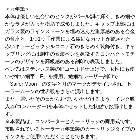
＜万年筆＞
本体は優しい色合いのピンクがパール調に輝く、きめ細や
かなラメが入った樹脂で成形しました。キャップ上部には
ガラス製のラインストーンを埋め込んだ重厚感のある合金
の台座と、1つ1つ手作業による繊細なカットが施された
赤いキュービックジルコニア石のきらめく装飾付き。キャ
ップリングには劇中の変装ペンを象徴するコンパクトモチ
ーフのデザインを高級感のある刻印で表現しました。
ペン先はステンレス製のIPゴールド仕上げで、女性にも使
いやすい細字「F」を採用。繊細なレーザー刻印で
「Sailor Moon」の文字と月のマークがデザインされ、セ
ーラームーンの世界観をさらに演出します。
また、届いたその日からお使いいただけるよう、インク吸
入器(コンバーター)を本体にセットした状態でお届けしま
す。
※本製品は、コンバーターとカートリッジの両用式です。
市販されているセーラー万年筆製のカートリッジタイプの
インクをご使用いただくこともできます。