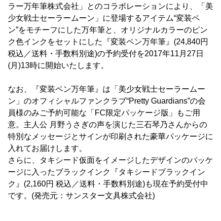
ラー万年筆株式会社」とのコラボレーションにより、「美
少女戦士セーラームーン」に登場するアイテム“変装ペ
ン”をモチーフにした万年筆と、オリジナルカラーのピン
ク色インクをセットにした『変装ペン万年筆』(24,840円
税込／送料・手数料別途)の予約受付を2017年11月27日
(月)13時に開始いたします。
なお、『変装ペン万年筆』は「美少女戦士セーラームー
ン」のオフィシャルファンクラブ“Pretty Guardians”の会
員様のみご予約可能な「FC限定パッケージ版」もご用
意。主人公 月野うさぎの声を演じた三石琴乃さんからの
特別なメッセージとサインが印刷された豪華パッケージに
入れてお届けします。
さらに、タキシード仮面をイメージしたデザインのパッケ
ージに入ったブラックインク『タキシードブラックイン
ク』(2,160円 税込／送料・手数料別途)も現在予約受付中
です。(発売元：サンスター文具株式会社)