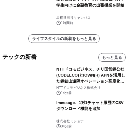
学生向けに金融教育の出張授業を開始
星槎世田谷キャンパス
1時間前
ライフスタイルの新着をもっと見る
テックの新着
もっと見る
NTTドコモビジネス、チリ国営銅公社
(CODELCO)とIOWN(R) APNを活用し
た銅鉱山遠隔オペレーション高度化に
向けた調査・実証を開始
NTTドコモビジネス株式会社
14分前
lmessage、1対1チャット履歴のCSV
ダウンロード機能を追加
株式会社ミショナ
34分前