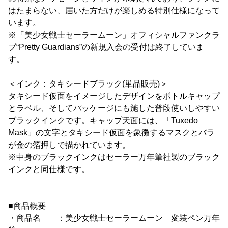
はたまらない、届いた方だけが楽しめる特別仕様になって
います。
※「美少女戦士セーラームーン」オフィシャルファンクラ
ブ“Pretty Guardians”の新規入会の受付は終了していま
す。
＜インク：タキシードブラック(単品販売)＞
タキシード仮面をイメージしたデザインをボトルキャップ
とラベル、そしてパッケージにも施した普段使いしやすい
ブラックインクです。キャップ天面には、「Tuxedo
Mask」の文字とタキシード仮面を象徴するマスクとバラ
が金の箔押しで描かれています。
※中身のブラックインクはセーラー万年筆社製のブラック
インクと同仕様です。
■商品概要
・商品名 ：美少女戦士セーラームーン 変装ペン万年