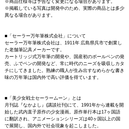
※商品仕様等は予告なく変更になる場合があります。
※掲載している写真は開発中のため、実際の商品とは多少
異なる場合があります。
■「セーラー万年筆株式会社」について
セーラー万年筆株式会社は、1911年 広島県呉市で創業し
た老舗筆記具メーカーです。
カートリッジ式万年筆の開発や、国産初のボールペンの発
売、ふでペンの開発など、常に時代のニーズを吸収しカタ
チにしてきました。熟練の職人が生み出すなめらかな書き
味の万年筆は国内外で高い評価を得ています。
■「美少女戦士セーラームーン」とは
月刊誌『なかよし』(講談社刊)にて、1991年から連載を開
始した武内直子原作の少女漫画。原作単行本は17ヶ国語
に翻訳され、アニメーションシリーズは40ヶ国以上の国
で展開し、国内外で社会現象を起こしました。