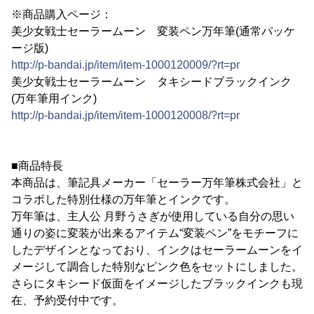
※商品購入ページ：
美少女戦士セーラームーン 変装ペン万年筆(通常パッケ
ージ版)
http://p-bandai.jp/item/item-1000120009/?rt=pr
美少女戦士セーラームーン タキシードブラックインク
(万年筆用インク)
http://p-bandai.jp/item/item-1000120008/?rt=pr
■商品特長
本商品は、筆記具メーカー「セーラー万年筆株式会社」と
コラボした特別仕様の万年筆とインクです。
万年筆は、主人公 月野うさぎが使用している自分の思い
通りの姿に変装が出来るアイテム“変装ペン”をモチーフに
したデザインとなっており、インクはセーラームーンをイ
メージして調合した特別なピンク色をセットにしました。
さらにタキシード仮面をイメージしたブラックインクも現
在、予約受付中です。