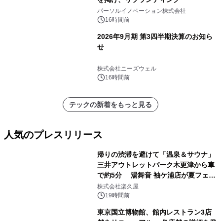
パーソルイノベーション株式会社
16時間前
2026年9月期 第3四半期決算のお知ら
せ
株式会社ニーズウェル
16時間前
テックの新着をもっと見る
人気のプレスリリース
帰りの渋滞を避けて「温泉＆サウナ」
三井アウトレットパーク木更津から車
で約5分 湯舞音 袖ケ浦店が夏フェア
1
メニューを提供
株式会社楽久屋
19時間前
東京国立博物館、館内レストラン3店