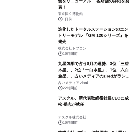
舗をリニューアル 各店舗の詳細を発
表！
2
東京国立博物館
1日前
進化したトータルステーションのエン
トリーモデル 『GM-120シリーズ』を
発売
3
株式会社トプコン
16時間前
九星気学で占う8月の運勢、3位「三碧
木星」、2位「一白水星」、1位「六白
金星」。占いメディアのziredがランキ
4
ングを発表
占いメディア zired
22時間前
アスクル、新代表取締役社長CEOに成
松 岳志が就任
5
アスクル株式会社
16時間前