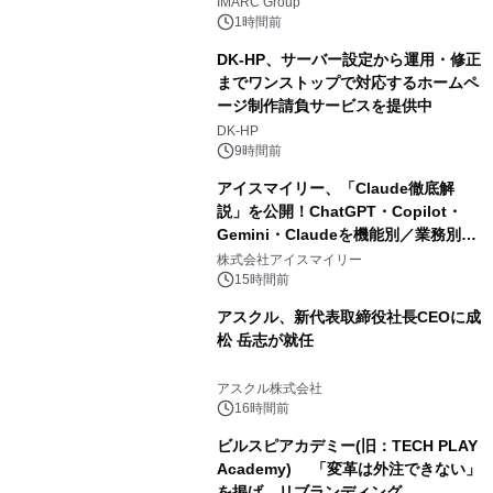
IMARC Group
1時間前
DK-HP、サーバー設定から運用・修正
までワンストップで対応するホームペ
ージ制作請負サービスを提供中
DK-HP
9時間前
アイスマイリー、「Claude徹底解
説」を公開！ChatGPT・Copilot・
Gemini・Claudeを機能別／業務別に
比較―自社に合う生成AIの選び方がわ
株式会社アイスマイリー
かる実践ガイド
15時間前
アスクル、新代表取締役社長CEOに成
松 岳志が就任
アスクル株式会社
16時間前
ビルスピアカデミー(旧：TECH PLAY
Academy) 「変革は外注できない」
を掲げ、リブランディング