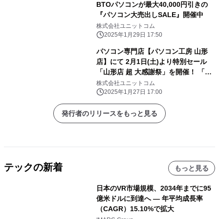
BTOパソコンが最大40,000円引きの
『パソコン大売出しSALE』開催中
株式会社ユニットコム
2025年1月29日 17:50
パソコン専門店【パソコン工房 山形
店】にて 2月1日(土)より特別セール
「山形店 超 大感謝祭」を開催！ 「オ
ススメ即納パソコン」を豊富に取り揃
株式会社ユニットコム
え！ 更に「PCパーツ・周辺機器等の
2025年1月27日 17:00
セール商品」を記念プライスにてご奉
仕！
発行者のリリースをもっと見る
テックの新着
もっと見る
日本のVR市場規模、2034年までに95
億米ドルに到達へ ― 年平均成長率
（CAGR）15.10%で拡大