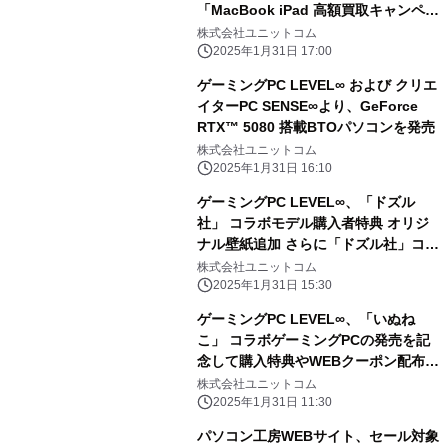
「MacBook iPad 高額買取キャンペー
ン」を 2月1日から2月28日まで期間限
株式会社ユニットコム
定で同時開催！ 対象商品の買取が最終
2025年1月31日 17:00
査定額から最大5,000円増額！ 「中古
ゲーミングPC LEVEL∞ および クリエ
の日」開催日なら更に10％増額！
イターPC SENSE∞より、GeForce
RTX™ 5080 搭載BTOパソコンを発売
株式会社ユニットコム
2025年1月31日 16:10
ゲーミングPC LEVEL∞、「ドズル
社」 コラボモデル購入者特典 オリジ
ナル壁紙追加 さらに「ドズル社」コラ
ボPC購入時に使える 5,000円OFF
株式会社ユニットコム
WEBクーポン配布
2025年1月31日 15:30
ゲーミングPC LEVEL∞、「いぬね
こ」 コラボゲーミングPCの発売を記
念して購入特典やWEBクーポン配布
さらに、サイン入りコラボPCが当たる
株式会社ユニットコム
キャンペーン実施
2025年1月31日 11:30
パソコン工房WEBサイト、セール対象