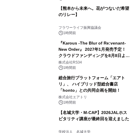
【熊本から未来へ。花がつないだ希望
のリレー】
フラワーライフ振興協議会
1時間前
『Karous -The Blur of Re:venant-
New Order』 2027年1月発売予定！
クラウドファンディングを8月8日より
開始
株式会社RS34
1時間前
総合旅行プラットフォーム「エアト
リ」、 ハイブリッド型総合書店
「honto」との共同企画を開始！
株式会社エアトリ
1時間前
【名城大学・M-CAP】2026JALホス
ピタリティ講座が最終回を迎えました
学校法人 名城大学