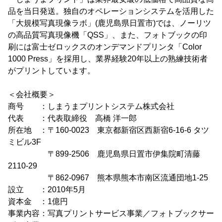
品を当日発送。独自のオペレーションシステムを活用した
「大規模写真現像ラボ」(鹿児島県日置市)では、ノーリツ
の高品質写真現像機「QSS」、また、フォトブックの印
刷には富士ゼロックスのオンデマンドプリンタ「Color
1000 Press」を採用し、業界経験20年以上の熟練技術者
がプリントしています。
＜会社概要＞
商号 ：しまうまプリントシステム株式会社
代表 ：代表取締役 高橋 洋一郎
所在地 ：〒160-0023 東京都新宿区西新宿6-16-6 タツ
ミビル3F
〒899-2506 鹿児島県日置市伊集院町清藤
2110-29
〒862-0967 熊本県熊本市南区流通団地1-25
設立 ：2010年5月
資本金 ：1億円
事業内容：写真プリントサービス事業／フォトブックサー