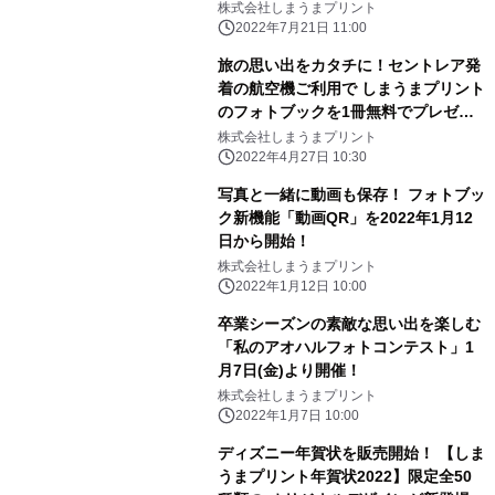
催
株式会社しまうまプリント
2022年7月21日 11:00
旅の思い出をカタチに！セントレア発
着の航空機ご利用で しまうまプリント
のフォトブックを1冊無料でプレゼン
ト
株式会社しまうまプリント
2022年4月27日 10:30
写真と一緒に動画も保存！ フォトブッ
ク新機能「動画QR」を2022年1月12
日から開始！
株式会社しまうまプリント
2022年1月12日 10:00
卒業シーズンの素敵な思い出を楽しむ
「私のアオハルフォトコンテスト」1
月7日(金)より開催！
株式会社しまうまプリント
2022年1月7日 10:00
ディズニー年賀状を販売開始！ 【しま
うまプリント年賀状2022】限定全50