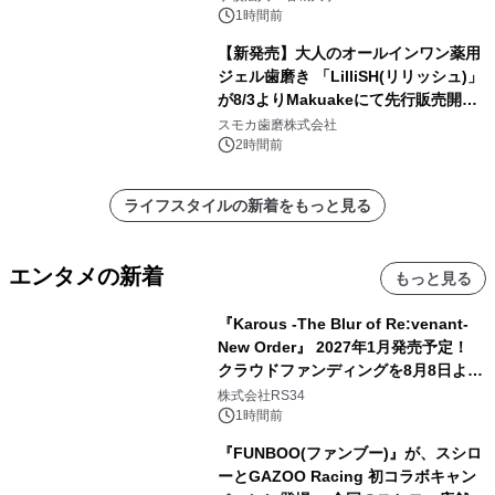
1時間前
【新発売】大人のオールインワン薬用
ジェル歯磨き 「LilliSH(リリッシュ)」
が8/3よりMakuakeにて先行販売開
始！
スモカ歯磨株式会社
2時間前
ライフスタイルの新着をもっと見る
エンタメの新着
もっと見る
『Karous -The Blur of Re:venant-
New Order』 2027年1月発売予定！
クラウドファンディングを8月8日より
開始
株式会社RS34
1時間前
『FUNBOO(ファンブー)』が、スシロ
ーとGAZOO Racing 初コラボキャン