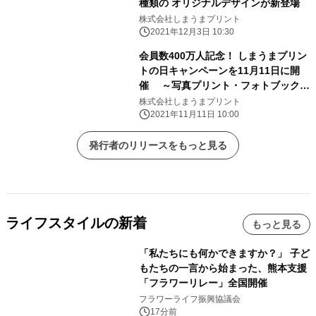
種類の オリジナルデザインが新登場
株式会社しまうまプリント
2021年12月3日 10:30
会員数400万人記念！ しまうまプリン
トの日キャンペーンを11月11日に開
催 ～写真プリント・フォトブック・
年賀状・ アルバムの割引キャンペーン
株式会社しまうまプリント
を実施～
2021年11月11日 10:00
発行者のリリースをもっと見る
ライフスタイルの新着
もっと見る
「私たちにも何かできますか？」 子ど
もたちの一言から始まった、熊本支援
「フラワーリレー」全国開催
フラワーライフ振興協議会
17分前