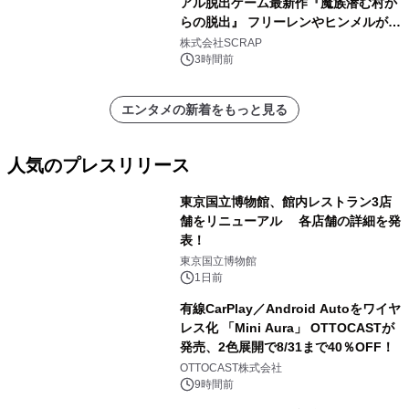
アル脱出ゲーム最新作『魔族潜む村か
らの脱出』 フリーレンやヒンメルが武
器を手に魔族を見据える描き下ろしメ
株式会社SCRAP
インビジュアル公開
3時間前
エンタメの新着をもっと見る
人気のプレスリリース
東京国立博物館、館内レストラン3店
舗をリニューアル 各店舗の詳細を発
表！
1
東京国立博物館
1日前
有線CarPlay／Android Autoをワイヤ
レス化 「Mini Aura」 OTTOCASTが
発売、2色展開で8/31まで40％OFF！
2
OTTOCAST株式会社
9時間前