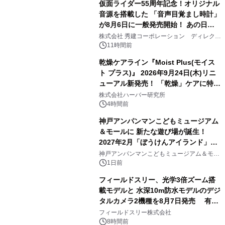
仮面ライダー55周年記念！オリジナル
音源を搭載した 「音声目覚まし時計」
が8月6日に一般発売開始！ あの日の
3
大興奮が今甦る
株式会社 秀建コーポレーション ディレクト
アートギャラリー
11時間前
乾燥ケアライン『Moist Plus(モイス
ト プラス)』 2026年9月24日(木)リニ
ューアル新発売！ 「乾燥」ケアに特化
4
し、ライン使いで潤いに満ちた肌へ
株式会社ハーバー研究所
4時間前
神戸アンパンマンこどもミュージアム
＆モールに 新たな遊び場が誕生！
2027年2月「ぼうけんアイランド」が
5
オープン
神戸アンパンマンこどもミュージアム＆モー
ル
1日前
フィールドスリー、光学3倍ズーム搭
載モデルと 水深10m防水モデルのデジ
タルカメラ2機種を8月7日発売 有効
6
約1300万画素、用途別に選べるコンデ
フィールドスリー株式会社
ジ新登場
8時間前