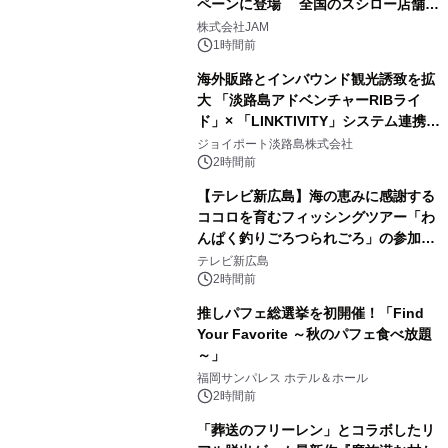
ペーンに登場 全国のスシロー店舗で
GR 4車種の FUNBOO(ミニカー)付き
株式会社JAM
メニューが展開されます
1時間前
海外販路とインバウンド観光誘致を拡
大 「淡路島アドベンチャーRIBライ
ド」× 「LINKTIVITY」システム連携を
開始！
ジョイポート淡路島株式会社
2時間前
【テレビ新広島】海の恵みに感謝する
ココロを育むフィッシングツアー「わ
んぱく釣りごろつられごろ」の参加小
学生を募集
テレビ新広島
2時間前
推しパフェ総選挙を初開催！「Find
Your Favorite ～秋のパフェ食べ放題
～」
福岡サンパレス ホテル＆ホール
2時間前
「葬送のフリーレン」とコラボしたリ