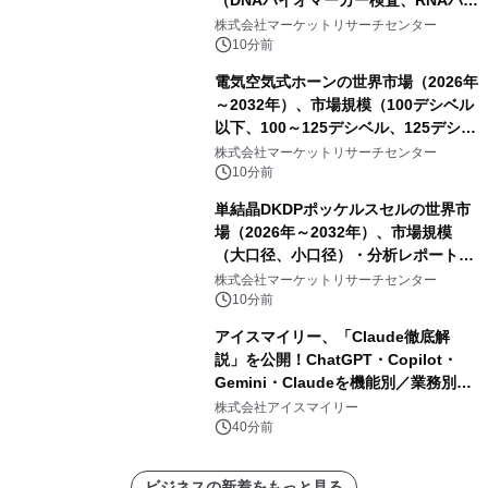
（DNAバイオマーカー検査、RNAバイ
オマーカー検査、タンパク質バイオマ
株式会社マーケットリサーチセンター
ーカー検査、細胞ベースのバイオマー
10分前
カー検査、多項目バイオマーカー検
電気空気式ホーンの世界市場（2026年
査）・分析レポートを発表
～2032年）、市場規模（100デシベル
以下、100～125デシベル、125デシベ
ル以上）・分析レポートを発表
株式会社マーケットリサーチセンター
10分前
単結晶DKDPポッケルスセルの世界市
場（2026年～2032年）、市場規模
（大口径、小口径）・分析レポートを
発表
株式会社マーケットリサーチセンター
10分前
アイスマイリー、「Claude徹底解
説」を公開！ChatGPT・Copilot・
Gemini・Claudeを機能別／業務別に
比較―自社に合う生成AIの選び方がわ
株式会社アイスマイリー
かる実践ガイド
40分前
ビジネスの新着をもっと見る