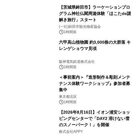
【茨城県鉾田市】ラーケーションプロ
グラム神社仏閣周遊体験「ほこたde謎
解き旅行」スタート
(一社)鉾田市観光物産協会
1時間前
六甲高山植物園 約3,000株の大群落 キ
レンゲショウマ見頃
阪神電気鉄道株式会社
1時間前
＜事前案内＞『造形制作＆彫刻メンテ
ナンス体験ワークショップ』参加者募
集中
東京都北区
1時間前
【2026年8月16日】イオン浦安ショッ
ピングセンターで「DAY2 溶けない雪
のスノーパーク！」を開催
株式会社APPY