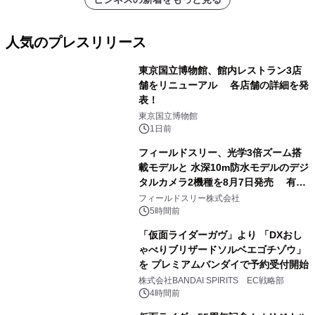
人気のプレスリリース
東京国立博物館、館内レストラン3店
舗をリニューアル 各店舗の詳細を発
表！
1
東京国立博物館
1日前
フィールドスリー、光学3倍ズーム搭
載モデルと 水深10m防水モデルのデジ
タルカメラ2機種を8月7日発売 有効
2
約1300万画素、用途別に選べるコンデ
フィールドスリー株式会社
ジ新登場
5時間前
「仮面ライダーガヴ」より 「DXおし
ゃべりブリザードソルベエゴチゾウ」
を プレミアムバンダイで予約受付開始
3
株式会社BANDAI SPIRITS EC戦略部
4時間前