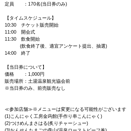
定員 ：170名(当日券のみ)
【タイムスケジュール】
10:30 チケット販売開始
11:00 開会式
11:30 飲食開始
(飲食終了後、適宜アンケート提出、抽選)
14:00 終了
【当日券について】
価格 ：1,000円
販売場所：土湯温泉観光協会前
※当日券のみ、前売販売なし
≪参加店舗≫※メニューは変更になる可能性がございます
(1)こんにゃく工房金蒟館(手作り串こんにゃく)
(2)つけめんまさはる(炙りチャーシュー)
(3)おんせんたまごの森山(温泉ローストビーフ丼)