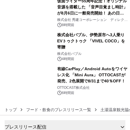
仮面ライダー55周年記念！オリジナル
音源を搭載した 「音声目覚まし時計」
が8月6日に一般発売開始！ あの日の
4
大興奮が今甦る
株式会社 秀建コーポレーション ディレクト
アートギャラリー
8時間前
株式会社バブル、伊勢原市へ3人乗り
EVトゥクトゥク 「VIVEL COCO」を
寄贈
5
株式会社バブル
4時間前
有線CarPlay／Android Autoをワイヤ
レス化 「Mini Aura」 OTTOCASTが
発売、2色展開で8/31まで40％OFF！
6
OTTOCAST株式会社
6時間前
トップ
フード・飲食のプレスリリース一覧
土湯温泉観光協
プレスリリース配信