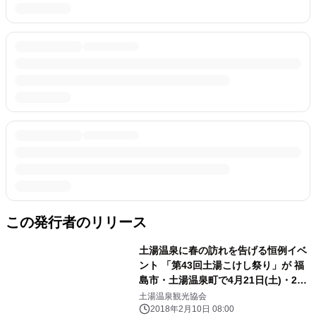
この発行者のリリース
土湯温泉に春の訪れを告げる恒例イベ
ント 「第43回土湯こけし祭り」が 福
島市・土湯温泉町で4月21日(土)・22
日(日)の両日開催！
土湯温泉観光協会
2018年2月10日 08:00