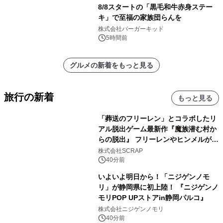
8/8スタートの「黒毛和牛赤身ステー
キ」で至福の家族団らんを
株式会社バーガーキッド
5時間前
グルメの新着をもっと見る
旅行の新着
もっと見る
「葬送のフリーレン」とコラボしたリ
アル脱出ゲーム最新作『魔族潜む村か
らの脱出』 フリーレンやヒンメルが武
器を手に魔族を見据える描き下ろしメ
株式会社SCRAP
インビジュアル公開
40分前
いよいよ明日から！「ニジゲンノモ
リ」が静岡県に初上陸！ 『ニジゲンノ
モリPOP UPストアin静岡パルコ』
株式会社ニジゲンノモリ
40分前