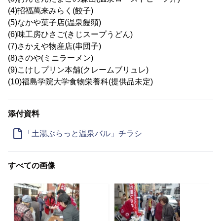
(4)招福萬来みらく(餃子)
(5)なかや菓子店(温泉饅頭)
(6)味工房ひさご(きじスープうどん)
(7)さかえや物産店(串団子)
(8)さのや(ミニラーメン)
(9)こけしプリン本舗(クレームブリュレ)
(10)福島学院大学食物栄養科(提供品未定)
添付資料
「土湯ぶらっと温泉バル」チラシ
すべての画像