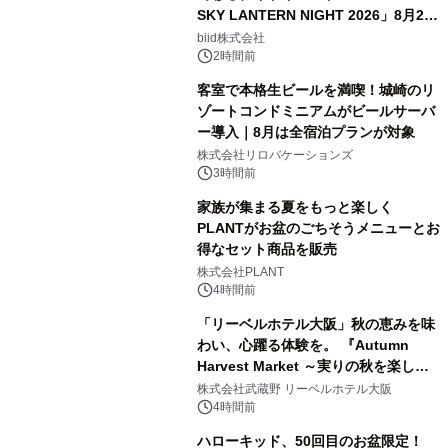
SKY LANTERN NIGHT 2026」8月22
日(土)振替開催＆受付スタート！
biid株式会社
2時間前
客室で本格生ビールを満喫！城崎のリ
ゾートコンドミニアムがビールサーバ
ー導入｜8月は全宿泊プランが対象
株式会社リロバケーションズ
3時間前
家族が集まる夏をもっと楽しく
PLANTがお盆のごちそうメニューとお
得なセット商品を販売
株式会社PLANT
4時間前
「リーベルホテル大阪」秋の恵みを味
わい、心躍る体験を。 『Autumn
Harvest Market ～実りの秋を楽しむ
ディナー&スイーツビュッフェ～』を9
株式会社武蔵野 リーベルホテル大阪
月18日より開催！
4時間前
ハローキッド、50回目のお盆限定！