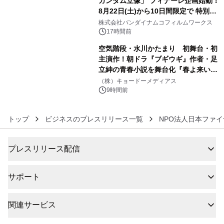
ガンダム立像」 フィナーレ企画始動！
8月22日(土)から10日間限定で 特別映
5
像『UNICORN GUNDAM Statue ―
株式会社バンダイナムコフィルムワークス
BEYOND POSSIBILITY ―』を上映！
17時間前
空気階段・水川かたまり 初舞台・初
主演作！朝ドラ『ブギウギ』作者・足
立紳の青春小説を舞台化『春よ来い、
6
マジで来い』キービジュアル解禁！
（株）キョードーメディアス
9時間前
トップ
ビジネスのプレスリリース一覧
NPO法人日本ファ
プレスリリース配信
サポート
関連サービス