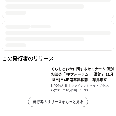
この発行者のリリース
くらしとお金に関するセミナー＆ 個別
相談会「FPフォーラム in 滋賀」 11月
18日(日)JR南草津駅前 「草津市立市
民交流プラザ」にて開催！！
NPO法人 日本ファイナンシャル・プランナ
ーズ協会 滋賀支部
2018年10月16日 10:30
発行者のリリースをもっと見る