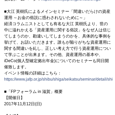
■大江 英樹氏によるメインセミナー「間違いだらけの資産
運用 ～お金の俗説に惑わされないために～」
経済コラムニストとしても有名な大江 英樹氏より、世の
中に溢れかえる「資産運用に関する俗説」をなぜ人は信じ
てしまうのか、勘違いしてしまうのかを、具体的な事例を
挙げて、お話いただきます。誰もが陥りがちな資産運用に
関する間違いを糺し、正しい考え方で行う資産運用につい
て学ぶことが出来ます。その他、資産運用の基本や、
iDeCo(個人型確定拠出年金)についてのセミナーも同日開
催致します。
イベント情報の詳細はこちら：
https://www.jafp.or.jp/shibu/shiga/seikatsu/seminar/detail/shi
■「FPフォーラム in 滋賀」概要
【開催日】
2017年11月12日(日)