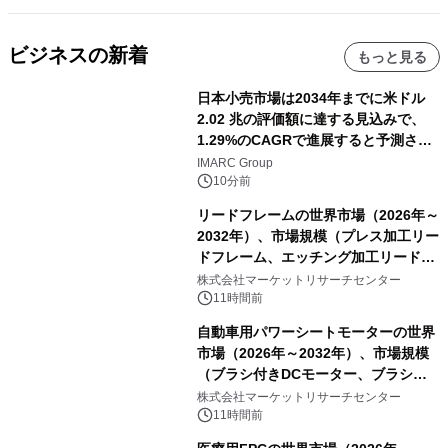
ビジネスの新着
もっと見る
日本小売市場は2034年までに米ドル
2.02 兆の評価額に達する見込みで、
1.29%のCAGRで進展すると予測され
ています。
IMARC Group
10分前
リードフレームの世界市場（2026年～
2032年）、市場規模（プレス加工リー
ドフレーム、エッチング加工リードフ
レーム）・分析レポートを発表
株式会社マーケットリサーチセンター
11時間前
自動車用パワーシートモーターの世界
市場（2026年～2032年）、市場規模
（ブラシ付きDCモーター、ブラシレ
スDCモーター）・分析レポートを発
株式会社マーケットリサーチセンター
表
11時間前