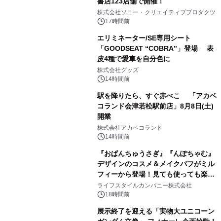
書店123店舗で開催！
1
株式会社ソニー・クリエイティブプロダクツ
17時間前
エリミネーター/SE専用シート
「GOODSEAT “COBRA”」登場 表
皮4種で愛車を自分色に
2
株式会社グッズ
14時間前
駅を降りたら、すぐ赤べこ 「アカベ
コランド会津若松駅前店」8月8日(土)
開業
3
株式会社アカベコランド
14時間前
『おぱんちゅうさぎ』『んぽちゃむ』
デザインのコスメ＆メイクパフがミル
フィーから登場！見ても使っても楽し
4
い、ポップでキュートなコレクショ
ライフスタイルカンパニー株式会社
ン。
18時間前
展示終了を迎える「実物大ユニコーン