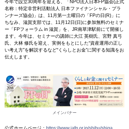
今年で設立30周年を迎える、「NPO法人日本FP協会(正式
名称：特定非営利活動法人 日本ファイナンシャル・プラ
ンナーズ協会)」は、11月第一土曜日の「FPの日(R)」に
ちなみ、滋賀支部では、11月12日(日)に参加無料のセミナ
ー「FPフォーラム in 滋賀」を、JR南草津駅前にて開催し
ます。今年は、セミナーの講師に大江 英樹氏、宮野 真弓
氏、大林 修氏を迎え、実例をもとにした“資産運用の正し
い考え方”を解説するなど“くらしとお金”に関する知識をお
伝えします。
メインバナー
公式ホームページ：
https://www.jafp.or.jp/shibu/shiga