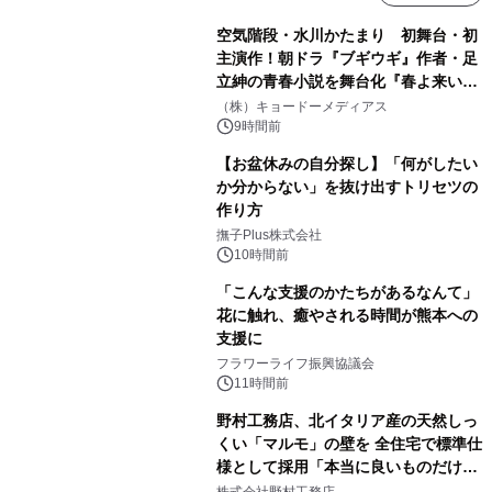
空気階段・水川かたまり 初舞台・初
主演作！朝ドラ『ブギウギ』作者・足
立紳の青春小説を舞台化『春よ来い、
マジで来い』キービジュアル解禁！
（株）キョードーメディアス
9時間前
【お盆休みの自分探し】「何がしたい
か分からない」を抜け出すトリセツの
作り方
撫子Plus株式会社
10時間前
「こんな支援のかたちがあるなんて」
花に触れ、癒やされる時間が熊本への
支援に
フラワーライフ振興協議会
11時間前
野村工務店、北イタリア産の天然しっ
くい「マルモ」の壁を 全住宅で標準仕
様として採用「本当に良いものだけに
こだわる」