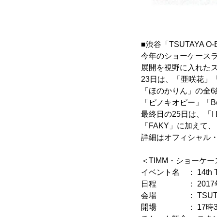
■渋谷「TSUTAYA 
今年のショーケース
展開を視野に入れた
23日は、「亜咲花」「Anl
「ほのかりん」の全6組、2
「ピノキオピー」「Be
最終日の25日は、「I Don
「FAKY」に加えて、
詳細はオフィシャル
＜TIMM・ショーケ
イベント名 ： 14th TO
日程 ： 2017年10
会場 ： TSUTAYA 
開場 ： 17時30