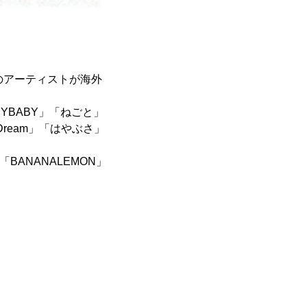
のアーティストが海外
 LADYBABY」「ねごと」
rDream」「はやぶさ」
ze」「BANANALEMON」