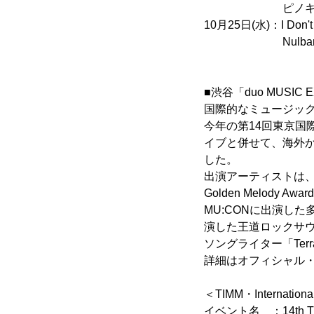
ピノキオピー、
10月25日(水)：I Don't
Nulbarich、
■渋谷「duo MUSI
国際的なミュージック
今年の第14回東京国際
イブと併せて、海外から5
した。
出演アーティストは、
Golden Melody 
MU:CONに出演した
演した王道ロックサウ
ソングライター「Terra
詳細はオフィシャル
＜TIMM・Internation
イベント名 ：14th TOKY