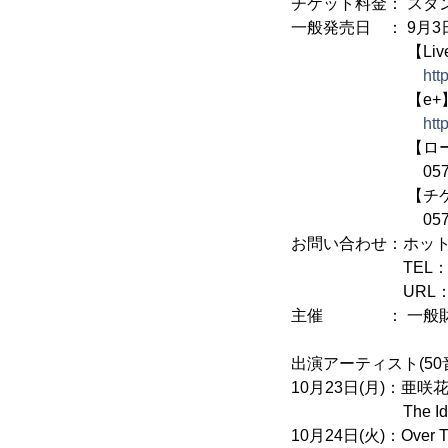
チケット料金： スタンデ
一般発売日 ： 9月3日(
【Livepoc
htt
【e+
htt
【ローソン
0570-084-0
【チケット
0570-02-99
お問い合わせ：ホッ
TEL： 03-5720
URL
主催 ： 一般財
出演アーティスト(50
10月23日(月)：亜咲花、
The Idol For
10月24日(火)：Over 