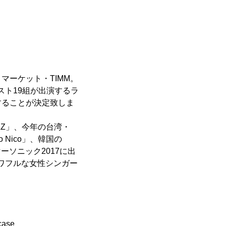
ーケット・TIMM。
ィスト19組が出演するラ
開催することが決定致しま
Z」、今年の台湾・
lo Nico」、韓国の
ーソニック2017に出
パワフルな女性シンガー
case