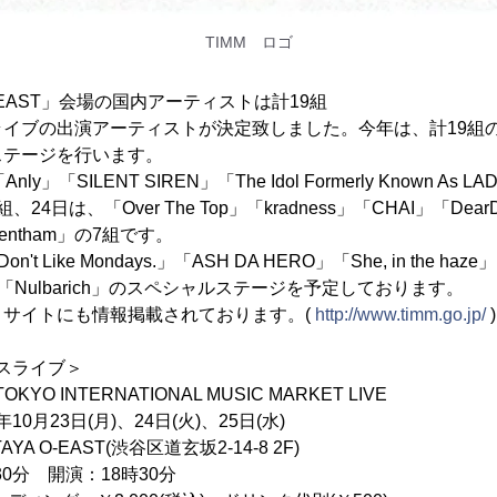
TIMM ロゴ
O-EAST」会場の国内アーティストは計19組
ライブの出演アーティストが決定致しました。今年は、計19組
ステージを行います。
y」「SILENT SIREN」「The Idol Formerly Known As
4日は、「Over The Top」「kradness」「CHAI」「Dea
ntham」の7組です。
't Like Mondays.」「ASH DA HERO」「She, in the ha
「Nulbarich」のスペシャルステージを予定しております。
・サイトにも情報掲載されております。(
http://www.timm.go.jp/
)
ースライブ＞
KYO INTERNATIONAL MUSIC MARKET LIVE
月23日(月)、24日(火)、25日(水)
O-EAST(渋谷区道玄坂2-14-8 2F)
分 開演：18時30分