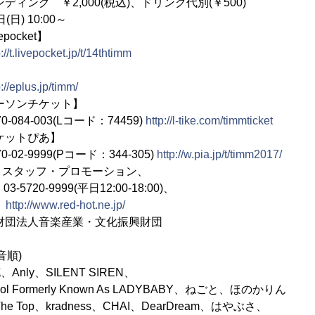
ィング ￥2,000(税込)、ドリンク代別(￥500)
日) 10:00～
ket】
p://t.livepocket.jp/t/14thtimm
】
p://eplus.jp/timm/
チケット】
03(Lコード：74459)
http://l-tike.com/timmticket
ぴあ】
99(Pコード：344-305)
http://w.pia.jp/t/timm2017/
トスタッフ・プロモーション、
-9999(平日12:00-18:00)、
：
http://www.red-hot.ne.jp/
団法人音楽産業・文化振興財団
音順)
Anly、SILENT SIREN、
merly Known As LADYBABY、ねごと、ほのかりん
The Top、kradness、CHAI、DearDream、はやぶさ、