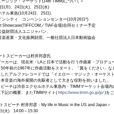
ージック・マーケット(14th TIMM)について＞
日(月)、24日(火)、25日(水)
テル東急(10月24日、25日)、
ティ コンベンションセンター(10月26日*)
t Showcase(TIFFCOM／TIAF会場)合同セミナー予定
公益財団法人ユニジャパン、
産業・文化振興財団、一般社団法人日本動画協会
キーノートスピーカーは村井邦彦氏
ピーカーは、現在米・LAと日本で活動を行う作曲家・プロデュ
50年前の1967年に作曲活動をスタート。「翼をください」
したアルファレコードでは「イエロー・マジック・オーケストラ
日本音楽の海外展開の先駆者として大きな役割を担いました。
ピーチは渋谷エクセルホテル東急内・TIMMマーケット会場内に
下記の概要、またTIMMサイト(
https://www.timm.go.jp/jp/
)を
ピーチ 村井邦彦：My life in Music in the US and Japan＞
(火) 14:00～15:30