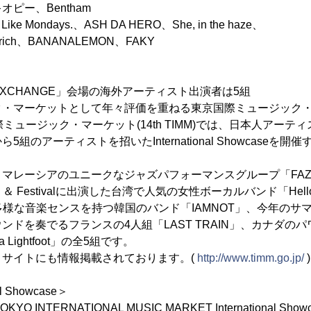
Bentham
 Like Mondays.、ASH DA HERO、She, in the haze、
BANANALEMON、FAKY
C EXCHANGE」会場の海外アーティスト出演者は5組
・マーケットとして年々評価を重ねる東京国際ミュージック・マ
ミュージック・マーケット(14th TIMM)では、日本人アーテ
組のアーティストを招いたInternational Showcaseを
マレーシアのユニークなジャズパフォーマンスグループ「FAZ
Award ＆ Festivalに出演した台湾で人気の女性ボーカルバンド「Hel
多様な音楽センスを持つ韓国のバンド「IAMNOT」、今年のサマ
ンドを奏でるフランスの4人組「LAST TRAIN」、カナダの
 Lightfoot」の全5組です。
・サイトにも情報掲載されております。(
http://www.timm.go.jp/
)
al Showcase＞
O INTERNATIONAL MUSIC MARKET International Show