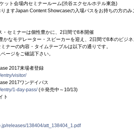
Mマーケット会場内セミナールーム(渋谷エクセルホテル東急)
ますJapan Content Showcaseの入場パスをお持ちの方
ビジネス・セミナーは個性豊かに、2日間で8本開催
性豊かなモデレーター・スピーカーを迎え、2日間で8本のビジ
セミナーの内容・タイムテーブルは以下の通りです。
ムページをご確認下さい。
owcase 2017来場者登録
entry/visitor/
owcase 2017ワンデイパス
a/entry/1-day-pass/
(※発売中～10/13)
イト
e.jp/releases/138404/att_138404_1.pdf