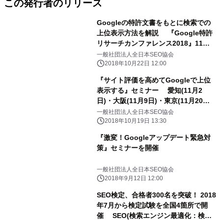
この発行者のリリース
Googleの特許文書をもとに検索での
上位表示方法を解説 『Google特許
リサーチカンファレンス2018』11月
20日開催
一般社団法人全日本SEO協会
2018年10月22日 12:00
『サイト評価を高めてGoogleで上位
表示する』セミナー 愛知(11月2
日)・大阪(11月9日)・東京(11月20日)
で開催
一般社団法人全日本SEO協会
2018年10月19日 13:30
『激変！Googleアップデート緊急対
策』セミナーを開催
一般社団法人全日本SEO協会
2018年9月12日 12:00
SEO検定、合格者300名を突破！ 2018
年7月から検定試験を全国4箇所で開
催 SEO(検索エンジン最適化：検索