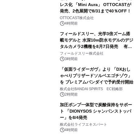
レス化 「Mini Aura」 OTTOCASTが
発売、2色展開で8/31まで40％OFF！
2
OTTOCAST株式会社
4時間前
フィールドスリー、光学3倍ズーム搭
載モデルと 水深10m防水モデルのデジ
タルカメラ2機種を8月7日発売 有効
3
約1300万画素、用途別に選べるコンデ
フィールドスリー株式会社
ジ新登場
3時間前
「仮面ライダーガヴ」より 「DXおし
ゃべりブリザードソルベエゴチゾウ」
を プレミアムバンダイで予約受付開始
4
株式会社BANDAI SPIRITS EC戦略部
2時間前
加圧ポンプ一体型で炭酸保持をサポー
ト 「DIONYSOS シャンパンストッパ
ー」を8/4発売
5
株式会社ライフエキスパート
4時間前