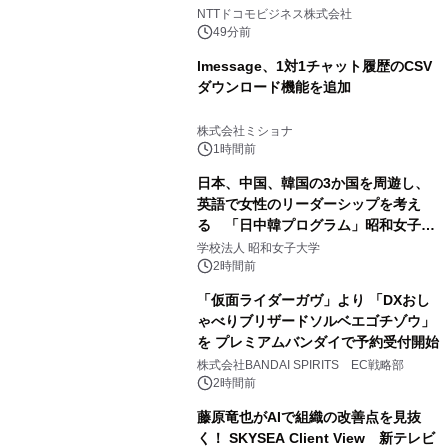
向けた調査・実証を開始
NTTドコモビジネス株式会社
49分前
lmessage、1対1チャット履歴のCSV
ダウンロード機能を追加
株式会社ミショナ
1時間前
日本、中国、韓国の3か国を周遊し、
英語で女性のリーダーシップを考え
る 「日中韓プログラム」昭和女子大
学で開催
学校法人 昭和女子大学
2時間前
「仮面ライダーガヴ」より 「DXおし
ゃべりブリザードソルベエゴチゾウ」
を プレミアムバンダイで予約受付開始
株式会社BANDAI SPIRITS EC戦略部
2時間前
藤原竜也がAIで組織の改善点を見抜
く！ SKYSEA Client View 新テレビ