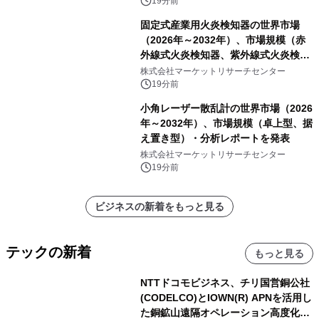
イ、細胞毒性測定用MTTアッセイ、細
19分前
胞毒性測定用CAM標識標的細胞アッセ
固定式産業用火炎検知器の世界市場
イ、細胞毒性測定用CFSE標識標的細
（2026年～2032年）、市場規模（赤
胞アッセイ）・分析レポートを発表
外線式火炎検知器、紫外線式火炎検知
器、UV&IR火炎検知器、その他）・分
株式会社マーケットリサーチセンター
析レポートを発表
19分前
小角レーザー散乱計の世界市場（2026
年～2032年）、市場規模（卓上型、据
え置き型）・分析レポートを発表
株式会社マーケットリサーチセンター
19分前
ビジネスの新着をもっと見る
テックの新着
もっと見る
NTTドコモビジネス、チリ国営銅公社
(CODELCO)とIOWN(R) APNを活用し
た銅鉱山遠隔オペレーション高度化に