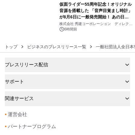
仮面ライダー55周年記念！オリジナル
音源を搭載した 「音声目覚まし時計」
が8月6日に一般発売開始！ あの日の
6
大興奮が今甦る
株式会社 秀建コーポレーション ディレクト
アートギャラリー
6時間前
トップ
ビジネスのプレスリリース一覧
一般社団法人全日本
プレスリリース配信
サポート
関連サービス
•
運営会社
•
パートナープログラム