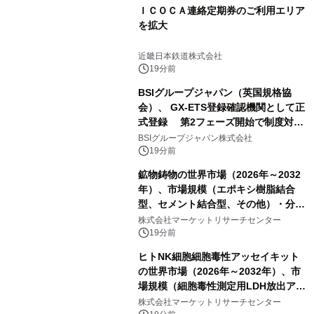
ＩＣＯＣＡ連絡定期券のご利用エリア
を拡大
近畿日本鉄道株式会社
19分前
BSIグループジャパン（英国規格協
会）、 GX-ETS登録確認機関として正
式登録 第2フェーズ開始で制度対応
が義務化、 企業の対応はどう変わるの
BSIグループジャパン株式会社
か？ 法的拘束力をもつGX-ETSの実
19分前
務ポイント解説セミナーの アーカイブ
鉱物鋳物の世界市場（2026年～2032
動画を公開中
年）、市場規模（エポキシ樹脂結合
型、セメント結合型、その他）・分析
レポートを発表
株式会社マーケットリサーチセンター
19分前
ヒトNK細胞細胞毒性アッセイキット
の世界市場（2026年～2032年）、市
場規模（細胞毒性測定用LDH放出アッ
セイ、細胞毒性測定用CCK8アッセ
株式会社マーケットリサーチセンター