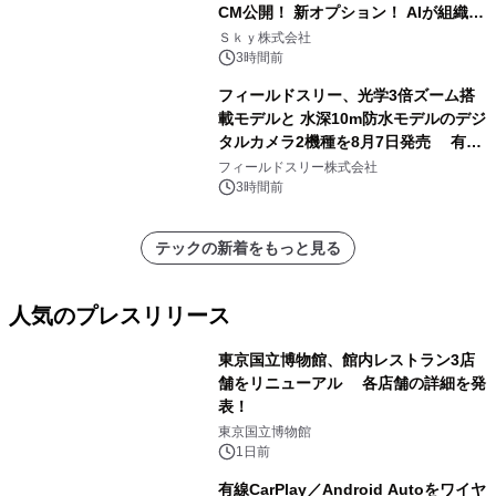
CM公開！ 新オプション！ AIが組織の
業務実態を分析し労務改善を支援。 藤
Ｓｋｙ株式会社
原竜也メイキング動画公開 「もしAIが
3時間前
自分を分析したら、すぐ休めと言われ
フィールドスリー、光学3倍ズーム搭
る自信がある」「昨年の夏はカブトム
載モデルと 水深10m防水モデルのデジ
シを捕まえたり、虫と戦ったり…」
タルカメラ2機種を8月7日発売 有効
約1300万画素、用途別に選べるコンデ
フィールドスリー株式会社
ジ新登場
3時間前
テックの新着をもっと見る
人気のプレスリリース
東京国立博物館、館内レストラン3店
舗をリニューアル 各店舗の詳細を発
表！
1
東京国立博物館
1日前
有線CarPlay／Android Autoをワイヤ