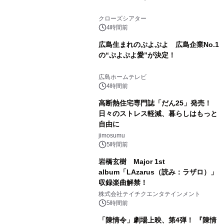
クローズシアター
4時間前
広島生まれのぷよぷよ 広島企業No.1
の“ぷよぷよ愛”が決定！
広島ホームテレビ
4時間前
高断熱住宅専門誌「だん25」発売！
日々のストレス軽減、暮らしはもっと
自由に
jimosumu
5時間前
岩橋玄樹 Major 1st
album「LAzarus（読み：ラザロ）」
収録楽曲解禁！
株式会社テイチクエンタテインメント
5時間前
「陳情令」劇場上映、第4弾！ 『陳情