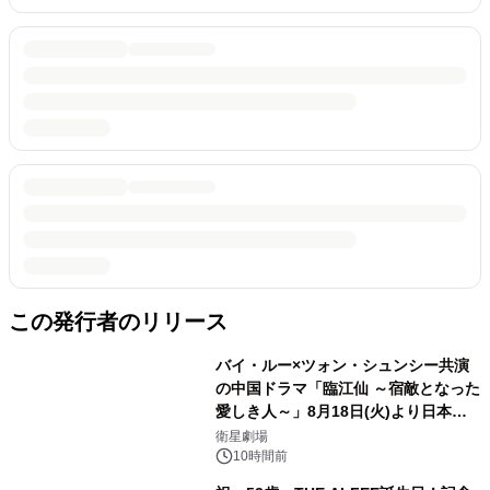
この発行者のリリース
バイ・ルー×ツォン・シュンシー共演
の中国ドラマ「臨江仙 ～宿敵となった
愛しき人～」8月18日(火)より日本初
放送！YouTubeにて8月11日(火)より
衛星劇場
第1話期間限定公開！CS衛星劇場
10時間前