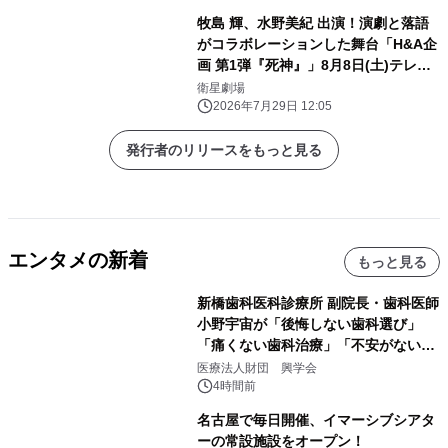
牧島 輝、水野美紀 出演！演劇と落語
がコラボレーションした舞台「H&A企
画 第1弾『死神』」8月8日(土)テレビ
初放送！CS衛星劇場
衛星劇場
2026年7月29日 12:05
発行者のリリースをもっと見る
エンタメの新着
もっと見る
新橋歯科医科診療所 副院長・歯科医師
小野宇宙が「後悔しない歯科選び」
「痛くない歯科治療」「不安がない治
療計画」をテーマに専門監修
医療法人財団 興学会
4時間前
名古屋で毎日開催、イマーシブシアタ
ーの常設施設をオープン！