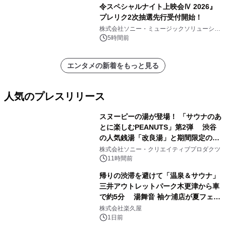
令スペシャルナイト上映会Ⅳ 2026』
プレリク2次抽選先行受付開始！
株式会社ソニー・ミュージックソリューショ
ンズ
5時間前
エンタメの新着をもっと見る
人気のプレスリリース
スヌーピーの湯が登場！ 「サウナのあ
とに楽しむPEANUTS」第2弾 渋谷
の人気銭湯「改良湯」と期間限定のコ
1
ラボレーション サウナイキタイコラ
株式会社ソニー・クリエイティブプロダクツ
ボグッズも発売決定！
11時間前
帰りの渋滞を避けて「温泉＆サウナ」
三井アウトレットパーク木更津から車
で約5分 湯舞音 袖ケ浦店が夏フェア
2
メニューを提供
株式会社楽久屋
1日前