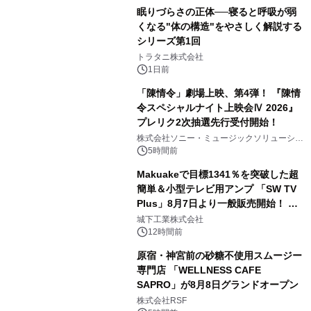
眠りづらさの正体──寝ると呼吸が弱
くなる"体の構造"をやさしく解説する
シリーズ第1回
3
トラタニ株式会社
1日前
「陳情令」劇場上映、第4弾！ 『陳情
令スペシャルナイト上映会Ⅳ 2026』
プレリク2次抽選先行受付開始！
4
株式会社ソニー・ミュージックソリューショ
ンズ
5時間前
Makuakeで目標1341％を突破した超
簡単＆小型テレビ用アンプ 「SW TV
Plus」8月7日より一般販売開始！ ケ
5
ーブル1本つなぐだけ、テレビの音が
城下工業株式会社
ぐっと豊かに
12時間前
原宿・神宮前の砂糖不使用スムージー
専門店 「WELLNESS CAFE
SAPRO」が8月8日グランドオープン
6
株式会社RSF