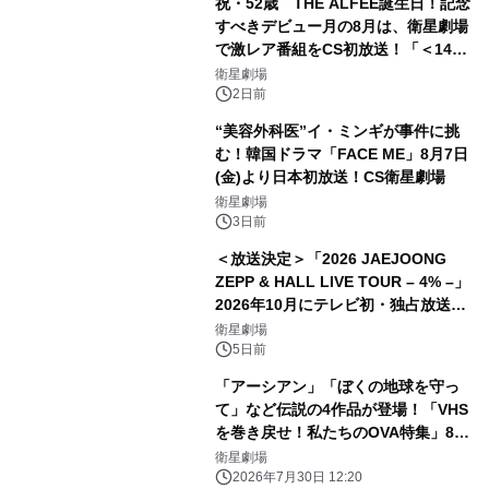
祝・52歳 THE ALFEE誕生日！記念
すべきデビュー月の8月は、衛星劇場
で激レア番組をCS初放送！「＜14ヶ
月連続＞THE ALFEE ライブ・セレク
衛星劇場
ション」
2日前
“美容外科医”イ・ミンギが事件に挑
む！韓国ドラマ「FACE ME」8月7日
(金)より日本初放送！CS衛星劇場
衛星劇場
3日前
＜放送決定＞「2026 JAEJOONG
ZEPP & HALL LIVE TOUR – 4% –」
2026年10月にテレビ初・独占放送！
CS衛星劇場
衛星劇場
5日前
「アーシアン」「ぼくの地球を守っ
て」など伝説の4作品が登場！「VHS
を巻き戻せ！私たちのOVA特集」8月
放送！CS衛星劇場
衛星劇場
2026年7月30日 12:20