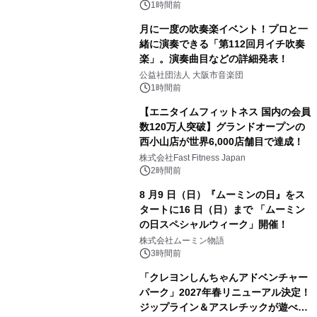
1時間前
月に一度の吹奏楽イベント！プロと一
緒に演奏できる「第112回月イチ吹奏
楽」。演奏曲目などの詳細発表！
公益社団法人 大阪市音楽団
1時間前
【エニタイムフィットネス 国内の会員
数120万人突破】グランドオープンの
西小山店が世界6,000店舗目で達成！
株式会社Fast Fitness Japan
2時間前
8 月9 日（日）『ムーミンの日』をス
タートに16 日（日）まで 「ムーミン
の日スペシャルウィーク」開催！
株式会社ムーミン物語
3時間前
「クレヨンしんちゃんアドベンチャー
パーク」2027年春リニューアル決定！
ジップライン＆アスレチックが遊べる