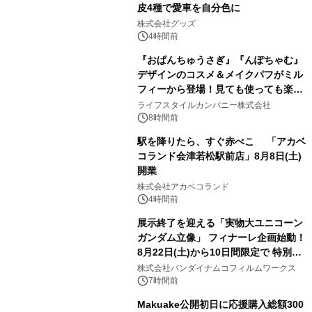
皮4種で愛車を自分色に
2
株式会社グッズ
4時間前
『おぱんちゅうさぎ』『んぽちゃむ』
デザインのコスメ＆メイクパフがミル
フィーから登場！見ても使っても楽し
3
い、ポップでキュートなコレクショ
ライフスタイルカンパニー株式会社
ン。
8時間前
駅を降りたら、すぐ赤べこ 「アカベ
コランド会津若松駅前店」8月8日(土)
開業
4
株式会社アカベコランド
4時間前
展示終了を迎える「実物大ユニコーン
ガンダム立像」 フィナーレ企画始動！
8月22日(土)から10日間限定で 特別映
5
像『UNICORN GUNDAM Statue ―
株式会社バンダイナムコフィルムワークス
BEYOND POSSIBILITY ―』を上映！
7時間前
Makuake公開初日に応援購入総額300