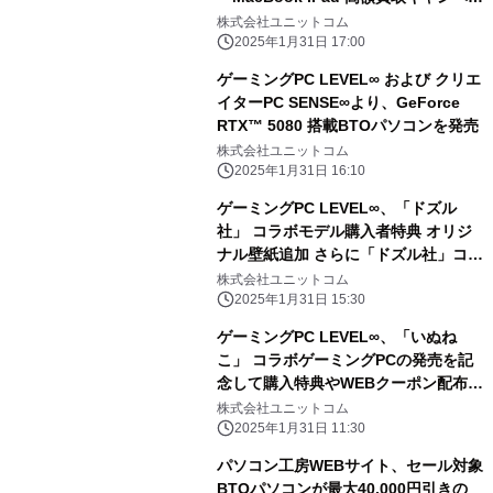
ン」を 2月1日から2月28日まで期間限
株式会社ユニットコム
定で同時開催！ 対象商品の買取が最終
2025年1月31日 17:00
査定額から最大5,000円増額！ 「中古
ゲーミングPC LEVEL∞ および クリエ
の日」開催日なら更に10％増額！
イターPC SENSE∞より、GeForce
RTX™ 5080 搭載BTOパソコンを発売
株式会社ユニットコム
2025年1月31日 16:10
ゲーミングPC LEVEL∞、「ドズル
社」 コラボモデル購入者特典 オリジ
ナル壁紙追加 さらに「ドズル社」コラ
ボPC購入時に使える 5,000円OFF
株式会社ユニットコム
WEBクーポン配布
2025年1月31日 15:30
ゲーミングPC LEVEL∞、「いぬね
こ」 コラボゲーミングPCの発売を記
念して購入特典やWEBクーポン配布
さらに、サイン入りコラボPCが当たる
株式会社ユニットコム
キャンペーン実施
2025年1月31日 11:30
パソコン工房WEBサイト、セール対象
BTOパソコンが最大40,000円引きの