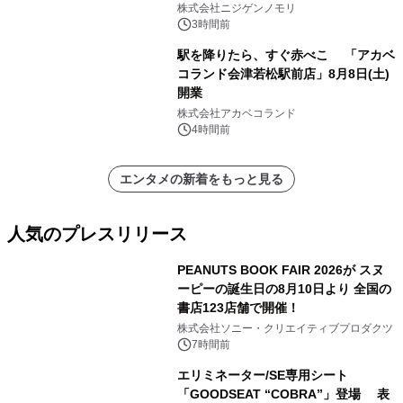
のは今年が最後！ 「ラスト！ドキがム
株式会社ニジゲンノモリ
ネムネ～大作戦！」始動
3時間前
駅を降りたら、すぐ赤べこ 「アカベ
コランド会津若松駅前店」8月8日(土)
開業
株式会社アカベコランド
4時間前
エンタメの新着をもっと見る
人気のプレスリリース
PEANUTS BOOK FAIR 2026が スヌ
ーピーの誕生日の8月10日より 全国の
書店123店舗で開催！
1
株式会社ソニー・クリエイティブプロダクツ
7時間前
エリミネーター/SE専用シート
「GOODSEAT “COBRA”」登場 表