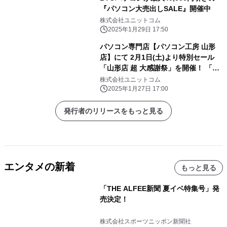
『パソコン大売出しSALE』開催中
株式会社ユニットコム
2025年1月29日 17:50
パソコン専門店【パソコン工房 山形
店】にて 2月1日(土)より特別セール
「山形店 超 大感謝祭」を開催！ 「オ
ススメ即納パソコン」を豊富に取り揃
株式会社ユニットコム
え！ 更に「PCパーツ・周辺機器等の
2025年1月27日 17:00
セール商品」を記念プライスにてご奉
仕！
発行者のリリースをもっと見る
エンタメの新着
もっと見る
「THE ALFEE新聞 夏イベ特集号」発
売決定！
株式会社スポーツニッポン新聞社