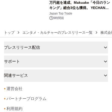
万円超を達成、Makuake「今日のラン
キング」総合3位も獲得。 YECHAN音
6
浴シンギングボウル第2弾の大型サイ
Japan Top Trade
ズ（XL・2XL・3XL）を先行販売中
9時間前
トップ
エンタメ・カルチャーのプレスリリース一覧
株式会
プレスリリース配信
サポート
関連サービス
•
運営会社
•
パートナープログラム
•
利用規約