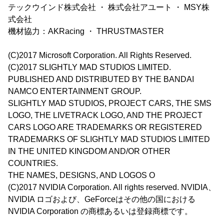
テックウインド株式会社 ・ 株式会社アユート ・ MSY株
式会社
機材協力：AKRacing ・ THRUSTMASTER
(C)2017 Microsoft Corporation. All Rights Reserved.
(C)2017 SLIGHTLY MAD STUDIOS LIMITED.
PUBLISHED AND DISTRIBUTED BY THE BANDAI
NAMCO ENTERTAINMENT GROUP.
SLIGHTLY MAD STUDIOS, PROJECT CARS, THE SMS
LOGO, THE LIVETRACK LOGO, AND THE PROJECT
CARS LOGO ARE TRADEMARKS OR REGISTERED
TRADEMARKS OF SLIGHTLY MAD STUDIOS LIMITED
IN THE UNITED KINGDOM AND/OR OTHER
COUNTRIES.
THE NAMES, DESIGNS, AND LOGOS O
(C)2017 NVIDIA Corporation. All rights reserved. NVIDIA、
NVIDIA ロゴおよび、GeForceはその他の国における
NVIDIA Corporation の商標あるいは登録商標です。