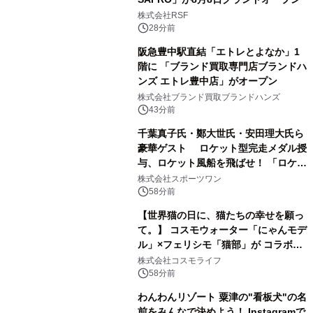
株式会社RSF
28分前
阪急豊中駅直結「エトレとよなか」1
階に 「ブランド買取専門店ブランドハ
ンズ エトレ豊中店」がオープン
株式会社ブランド買取ブランドハンズ
43分前
千葉真子氏・鄭大世氏・安田理大氏ら
豪華ゲスト ロケット型完走メダル授
与、ロケット風船を飛ばせ！ 「ロケッ
トマラソン2026」開催
株式会社スポーツワン
58分前
【世界猫の日に、猫たちの幸せを願っ
て。】 コスモウォーター「にゃんモデ
ル」×フェリシモ「猫部」が コラボキ
ャンペーンを実施
株式会社コスモライフ
58分前
わんわんリゾート 粟津の"看板犬"の名
前をみんなで決めよう！ Instagramで