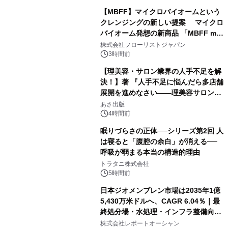
【MBFF】マイクロバイオームという
クレンジングの新しい提案 マイクロ
バイオーム発想の新商品 「MBFF mb
クレンジングPRO」を2026年8月6日
株式会社フローリストジャパン
発売
3時間前
【理美容・サロン業界の人手不足を解
決！】著 『人手不足に悩んだら多店舗
展開を進めなさい――理美容サロン
「多店舗展開」の教科書』2026年8月
あさ出版
24日（月）発売
4時間前
眠りづらさの正体──シリーズ第2回 人
は寝ると「腹腔の余白」が消える──
呼吸が弱まる本当の構造的理由
トラタニ株式会社
5時間前
日本ジオメンブレン市場は2035年1億
5,430万米ドルへ、CAGR 6.04％｜最
終処分場・水処理・インフラ整備向け
需要拡大
株式会社レポートオーシャン