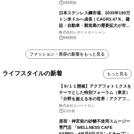
5時間前
日本ステンレス鋼市場、2035年190万
トン米ドルへ成長｜CAGR3.47％、建
設・自動車・製造業の需要拡大が市場
を牽引
株式会社レポートオーシャン
6時間前
ファッション・美容の新着をもっと見る
ライフスタイルの新着
もっと見る
【９/１１開催】アクアフォトミクスを
テーマとした特別フォーラム（東京）
「分野を超える水の世界：アクアフォ
トミクスが切り拓く新しい科学の地
株式会社エバートロン
平」を開催
13分前
原宿・神宮前の砂糖不使用スムージー
専門店 「WELLNESS CAFE
SAPRO」が8月8日グランドオープン