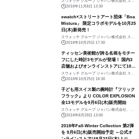
スウォッチ グループ ジャパン株式会社 スウ
ォッチ事業本部
2018年11月8日 13:30
swatch×ストリートアート団体「Boa
Mistura」 限定コラボモデルを10月25
日(木)新発売！
スウォッチ グループ ジャパン株式会社 スウ
ォッチ事業本部
2018年10月25日 17:30
ティッセン美術館が誇る名画をモチー
フにした時計3モデルが登場！ 国内3
店舗およびオンラインストアにて10月
25日販売開始
スウォッチ グループ ジャパン株式会社 スウ
ォッチ事業本部
2018年10月25日 16:30
子ども用スイス製の腕時計『フリック
フラック』より COLOR EXPLOSION
全13モデルを9月6日(木)販売開始
スウォッチ グループ ジャパン株式会社、ス
ウォッチ事業本部
2018年8月29日 13:00
2018年Fall-Winter Collection 第2弾
を 9月6日(木)販売開始予定 ～公式オ
ンラインストアは8月23日(木)より先