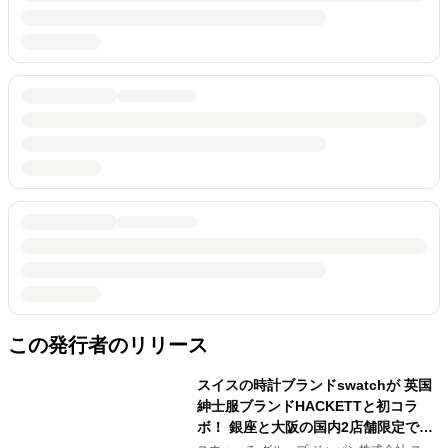
この発行者のリリース
スイスの時計ブランドswatchが 英国
紳士服ブランドHACKETTと初コラ
ボ！ 銀座と大阪の国内2店舗限定で販
売