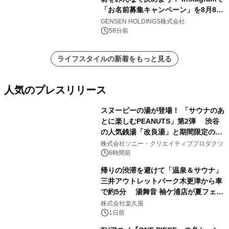
「お名前募集キャンペーン」を8月8日
(土)より開催
GENSEN HOLDINGS株式会社
58分前
ライフスタイルの新着をもっと見る
人気のプレスリリース
スヌーピーの湯が登場！ 「サウナのあ
とに楽しむPEANUTS」第2弾 渋谷
の人気銭湯「改良湯」と期間限定のコ
1
ラボレーション サウナイキタイコラ
株式会社ソニー・クリエイティブプロダクツ
ボグッズも発売決定！
6時間前
帰りの渋滞を避けて「温泉＆サウナ」
三井アウトレットパーク木更津から車
で約5分 湯舞音 袖ケ浦店が夏フェア
2
メニューを提供
株式会社楽久屋
1日前