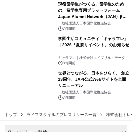
現役留学生がつくる、留学生のため
の、留学生専用プラットフォーム
Japan Alumni Network（JAN）β版
4
をリリース
一般社団法人日本国際化推進協会
7時間前
学園生活コミュニティ「キャラフレ」
｜2026『夏祭りイベント』のお知らせ
5
キャラフレ｜株式会社エイプリル・データ・
デザインズ
8時間前
世界とつながる、日本をひらく。 創立
13周年、JAPI公式Webサイトを全面
リニューアル
6
一般社団法人日本国際化推進協会
7時間前
トップ
ライフスタイルのプレスリリース一覧
株式会社トレ