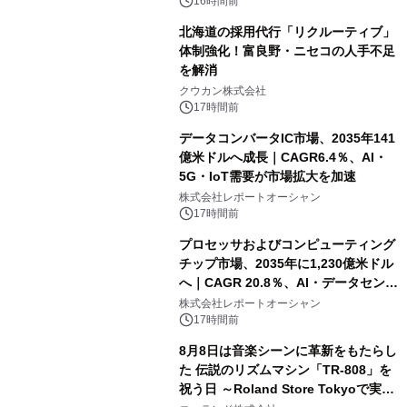
速
16時間前
北海道の採用代行「リクルーティブ」
体制強化！富良野・ニセコの人手不足
を解消
クウカン株式会社
17時間前
データコンバータIC市場、2035年141
億米ドルへ成長｜CAGR6.4％、AI・
5G・IoT需要が市場拡大を加速
株式会社レポートオーシャン
17時間前
プロセッサおよびコンピューティング
チップ市場、2035年に1,230億米ドル
へ｜CAGR 20.8％、AI・データセンタ
ー需要が成長を牽引
株式会社レポートオーシャン
17時間前
8月8日は音楽シーンに革新をもたらし
た 伝説のリズムマシン「TR-808」を
祝う日 ～Roland Store Tokyoで実機