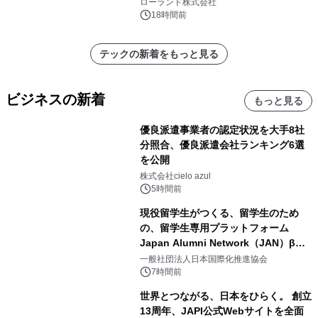
を展示しての 記念キャンペーンを開
ローランド株式会社
催 英国ラジオ「NTS」の 特別プログ
18時間前
ラムや、「TR-808」を愛する伝説的
アーティストを フィーチャーしたアニ
テックの新着をもっと見る
メーションを公開～
ビジネスの新着
もっと見る
優良派遣事業者の認定状況を大手8社
分照合、優良派遣会社ランキング6選
を公開
株式会社cielo azul
5時間前
現役留学生がつくる、留学生のため
の、留学生専用プラットフォーム
Japan Alumni Network（JAN）β版
をリリース
一般社団法人日本国際化推進協会
7時間前
世界とつながる、日本をひらく。 創立
13周年、JAPI公式Webサイトを全面