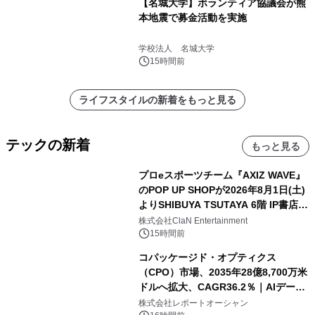
【名城大学】ボランティア協議会が熊
本地震で募金活動を実施
学校法人 名城大学
15時間前
ライフスタイルの新着をもっと見る
テックの新着
もっと見る
プロeスポーツチーム『AXIZ WAVE』
のPOP UP SHOPが2026年8月1日(土)
よりSHIBUYA TSUTAYA 6階 IP書店で
開催決定！！
株式会社ClaN Entertainment
15時間前
コパッケージド・オプティクス
（CPO）市場、2035年28億8,700万米
ドルへ拡大、CAGR36.2％｜AIデータ
センター・高速光通信需要が成長を加
株式会社レポートオーシャン