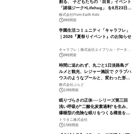
創る、 子どもたちの「自育」イベント
「諸福ジーク×Lifehug」 を8月23日
(日)開催
株式会社From Earth Kids
8時間前
学園生活コミュニティ「キャラフレ」
｜2026『夏祭りイベント』のお知らせ
キャラフレ｜株式会社エイプリル・データ・
デザインズ
8時間前
時間に追われず、丸ごと1日淡路島グ
ルメと観光、レジャー施設で クラブハ
ウスのようなプールと、変わった形の
サウナも 「THE BOXY AWAJI」のお
株式会社ぷらど
得な素泊まり連泊プランで
10時間前
眠りづらさの正体──シリーズ第三回
浅い呼吸が"二酸化炭素過剰"を生み、
爆睡型の危険な眠りをつくる構造を解
説
トラタニ株式会社
15時間前