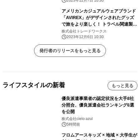
2023年12月7日 10:30
アメリカンカジュアルウェアブランド
「AVIREX」がデザインされたグッズ
で旅をより楽しく！ トラベル関連製品
ブランド「gowell」よりコラボ製品を
株式会社トレードワークス
新発売！
2023年12月6日 10:30
発行者のリリースをもっと見る
ライフスタイルの新着
もっと見る
優良派遣事業者の認定状況を大手8社
分照合、優良派遣会社ランキング6選
を公開
株式会社cielo azul
5時間前
フロムアースキッズ × 地域 × 大学生が