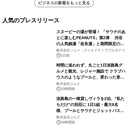
ビジネスの新着をもっと見る
人気のプレスリリース
スヌーピーの湯が登場！ 「サウナのあ
とに楽しむPEANUTS」第2弾 渋谷
の人気銭湯「改良湯」と期間限定のコ
1
ラボレーション サウナイキタイコラ
株式会社ソニー・クリエイティブプロダクツ
ボグッズも発売決定！
1日前
時間に追われず、丸ごと1日淡路島グ
ルメと観光、レジャー施設で クラブハ
ウスのようなプールと、変わった形の
2
サウナも 「THE BOXY AWAJI」のお
株式会社ぷらど
得な素泊まり連泊プランで
10時間前
淡路島の一棟貸しヴィラを2泊、"私た
ちだけ"の別荘に 1日1組・最大8名
様、プールとサウナとジェットバス付
3
きで Villa Mon Temps AWAJIの連泊
株式会社ぷらど
素泊りプラン
16時間前