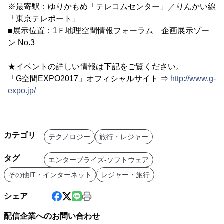
※最寄駅：ゆりかもめ「テレコムセンター」／りんかい線
「東京テレポート」
■展示位置：1Ｆ地理空間情報フォーラム 企画展示ゾー
ン No.3
★イベントの詳しい情報は下記をご覧ください。
「G空間EXPO2017」オフィシャルサイト ⇒
http://www.g-
expo.jp/
カテゴリ
テクノロジー
旅行・レジャー
タグ
エンタープライズ-ソフトウェア
その他IT・インターネット
レジャー・旅行
シェア
配信企業へのお問い合わせ