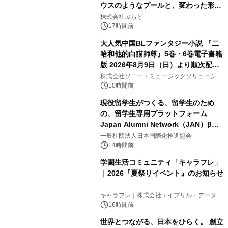
ウスのようなプールと、変わった形の
2
サウナも 「THE BOXY AWAJI」のお
株式会社ぷらど
得な素泊まり連泊プランで
17時間前
大人気中国BLファンタジー小説 『二
哈和他的白猫師尊』5巻・6巻電子書籍
版 2026年8月9日（日）より順次配信
3
開始
株式会社ソニー・ミュージックソリューショ
ンズ
10時間前
現役留学生がつくる、留学生のため
の、留学生専用プラットフォーム
Japan Alumni Network（JAN）β版
4
をリリース
一般社団法人日本国際化推進協会
14時間前
学園生活コミュニティ「キャラフレ」
｜2026『夏祭りイベント』のお知らせ
5
キャラフレ｜株式会社エイプリル・データ・
デザインズ
16時間前
世界とつながる、日本をひらく。 創立