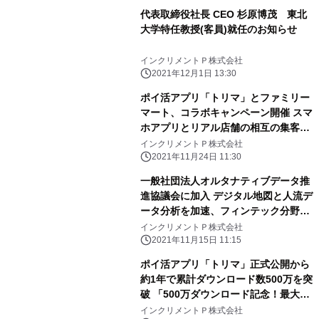
代表取締役社長 CEO 杉原博茂 東北
大学特任教授(客員)就任のお知らせ
インクリメントＰ株式会社
2021年12月1日 13:30
ポイ活アプリ「トリマ」とファミリー
マート、コラボキャンペーン開催 スマ
ホアプリとリアル店舗の相互の集客課
題解決に向けた取り組み
インクリメントＰ株式会社
2021年11月24日 11:30
一般社団法人オルタナティブデータ推
進協議会に加入 デジタル地図と人流デ
ータ分析を加速、フィンテック分野へ
の対応強化を目指す
インクリメントＰ株式会社
2021年11月15日 11:15
ポイ活アプリ「トリマ」正式公開から
約1年で累計ダウンロード数500万を突
破 「500万ダウンロード記念！最大
500万マイルが当たるWチャンスキャ
インクリメントＰ株式会社