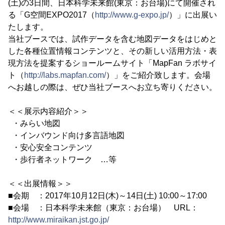
(土)の3日間、日本科学未来館(東京：お台場)にて開催され
る「G空間EXPO2017（
http://www.g-expo.jp/
）」に出展い
たします。
当社ブースでは、試作データを含む地図データをはじめと
した各種位置情報コンテンツと、その新しい活用方法・表
現方法を提案するショールームサイト「MapFan ラボサイ
ト（
http://labs.mapfan.com/
）」をご紹介致します。会場
へお越しの際は、ぜひ当社ブースへお立ち寄りください。
＜＜展示内容紹介＞＞
・みらい地図
・インバウンド向け多言語地図
・安心安全コンテンツ
・歩行者ネットワーク …等
＜＜出展情報＞＞
■会期 ：2017年10月12日(木)～14日(土) 10:00～17:00
■会場 ：日本科学未来館（東京：お台場） URL：
http://www.miraikan.jst.go.jp/