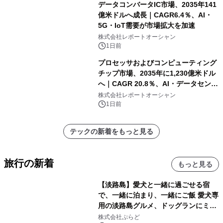
データコンバータIC市場、2035年141
億米ドルへ成長｜CAGR6.4％、AI・
5G・IoT需要が市場拡大を加速
株式会社レポートオーシャン
1日前
プロセッサおよびコンピューティング
チップ市場、2035年に1,230億米ドル
へ｜CAGR 20.8％、AI・データセンタ
ー需要が成長を牽引
株式会社レポートオーシャン
1日前
テックの新着をもっと見る
旅行の新着
もっと見る
【淡路島】愛犬と一緒に過ごせる宿
で、一緒に泊まり、一緒にご飯 愛犬専
用の淡路島グルメ、ドッグランにミニ
プール グランピングとトレーラーハウ
株式会社ぷらど