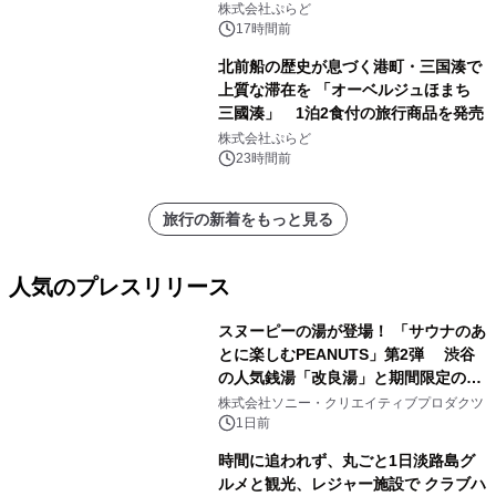
サウナも 「THE BOXY AWAJI」のお
株式会社ぷらど
得な素泊まり連泊プランで
17時間前
北前船の歴史が息づく港町・三国湊で
上質な滞在を 「オーベルジュほまち
三國湊」 1泊2食付の旅行商品を発売
株式会社ぷらど
23時間前
旅行の新着をもっと見る
人気のプレスリリース
スヌーピーの湯が登場！ 「サウナのあ
とに楽しむPEANUTS」第2弾 渋谷
の人気銭湯「改良湯」と期間限定のコ
1
ラボレーション サウナイキタイコラ
株式会社ソニー・クリエイティブプロダクツ
ボグッズも発売決定！
1日前
時間に追われず、丸ごと1日淡路島グ
ルメと観光、レジャー施設で クラブハ