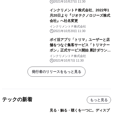
ンペーン」開催
2021年10月27日 11:30
インクリメントＰ株式会社、2022年1
月20日より『ジオテクノロジーズ株式
会社』へ社名変更
インクリメントＰ株式会社
2021年10月20日 11:30
ポイ活アプリ「トリマ」ユーザーと店
舗をつなぐ集客サービス「トリマクー
ポン」正式サービス開始 累計ダウンロ
ード数450万を超える「トリマ」ユー
インクリメントＰ株式会社
ザーに向けて、 活動エリアや属性を活
2021年10月7日 11:30
用した販促が初期費用なし・月額
1,000円から利用可能
発行者のリリースをもっと見る
テックの新着
もっと見る
見る・触る・聴くを一つに。ディスプ