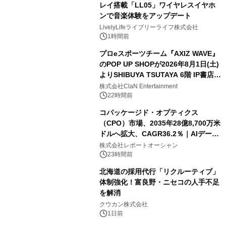
レイ搭載「LL05」ワイヤレスイヤホ
ンで音楽体験をアップデート
LivelyLifeライブリーライフ株式会社
1時間前
プロeスポーツチーム『AXIZ WAVE』
のPOP UP SHOPが2026年8月1日(土)
よりSHIBUYA TSUTAYA 6階 IP書店で
開催決定！！
株式会社ClaN Entertainment
22時間前
コパッケージド・オプティクス
（CPO）市場、2035年28億8,700万米
ドルへ拡大、CAGR36.2％｜AIデータ
センター・高速光通信需要が成長を加
株式会社レポートオーシャン
速
23時間前
北海道の採用代行「リクルーティブ」
体制強化！富良野・ニセコの人手不足
を解消
クウカン株式会社
1日前