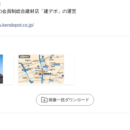
月
の会員制総合建材店「建デポ」の運営
w.kendepot.co.jp/
画像一括ダウンロード