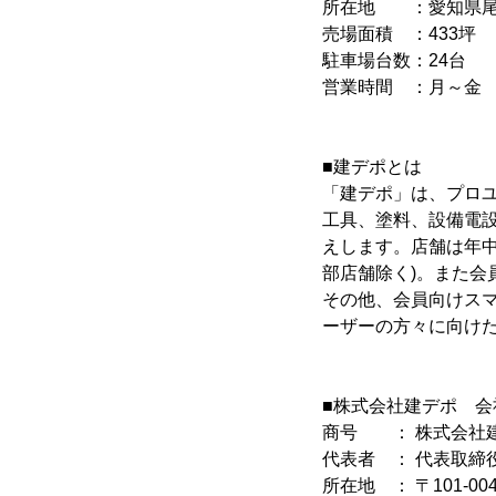
所在地 ：愛知県尾張
売場面積 ：433坪
駐車場台数：24台
営業時間 ：月～金 6:0
■建デポとは
「建デポ」は、プロ
工具、塗料、設備電
えします。店舗は年中
部店舗除く)。また会
その他、会員向けス
ーザーの方々に向け
■株式会社建デポ 会
商号 ： 株式会社
代表者 ： 代表取締
所在地 ： 〒101-0