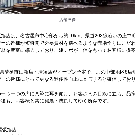
店舗画像
旭店は、名古屋市中心部から約10km、県道208線沿いの庄中
ザーの皆様が短時間で必要資材を選べるような売場作りにこだ
商材を豊富に導入しており、建デポが自信をもってお客様に提
知県清須市に新店・清須店がオープン予定で、この中部地区6店
ザーの皆様にとって更なる利便性向上に寄与すると確信してお
の一つ一つの声に真摯に耳を傾け、お客さまの目線に立ち、品
今後も、お客様と共に発展・成長してゆく所存です。
尾張旭店