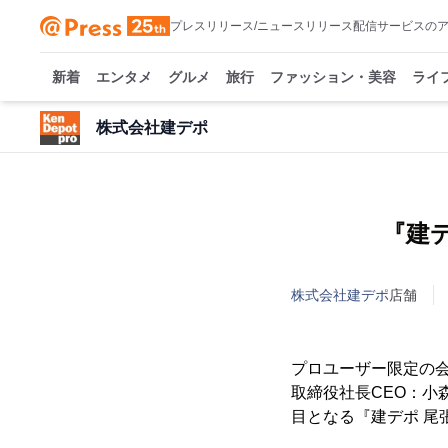
プレスリリース/ニュースリリース配信サービスの
新着
エンタメ
グルメ
旅行
ファッション・美容
ライ
株式会社建デポ
『建
株式会社建デポ
店舗
プロユーザー限定の
取締役社長CEO：小
目となる『建デポ 尾張