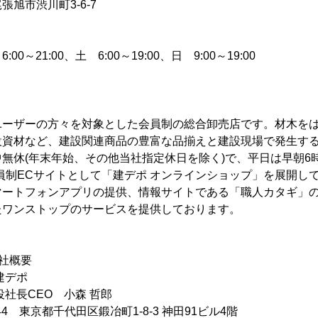
旭市渋川町3-6-7
0～21:00、土 6:00～19:00、日 9:00～19:00
ユーザーの方々を対象とした会員制の総合卸売店です。材木を
設資材など、建設関連商品の豊富な品揃えと建設現場で発生す
無休(年末年始、その他当社指定休日を除く)で、平日は早朝6時
員制ECサイトとして「建デポ オンラインショップ」を展開し
マートフォンアプリの提供、情報サイトである「職人カタギ」
たワンストップのサービスを提供しております。
社概要
建デポ
役社長CEO 小森 哲郎
044 東京都千代田区鍛冶町1-8-3 神田91ビル4階