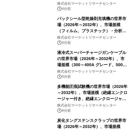
レーザー）・分析レポートを発表
株式会社マーケットリサーチセンター
4分前
バックシール型乾燥剤充填機の世界市
場（2026年～2032年）、市場規模
（フィルム、プラスチック）・分析レ
ポートを発表
株式会社マーケットリサーチセンター
4分前
液冷式スーパーチャージガンケーブル
の世界市場（2026年～2032年）、市
場規模（300～400A グレード、500A
グレード、600～800A グレード、
株式会社マーケットリサーチセンター
1000A グレード）・分析レポートを発
4分前
表
多機能圧痕試験機の世界市場（2026年
～2032年）、市場規模（絶縁エンクロ
ージャー付き、絶縁エンクロージャー
なし）・分析レポートを発表
株式会社マーケットリサーチセンター
4分前
炭化タングステンスクラップの世界市
場（2026年～2032年）、市場規模