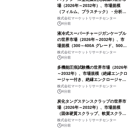
場（2026年～2032年）、市場規模
（フィルム、プラスチック）・分析レ
ポートを発表
株式会社マーケットリサーチセンター
4分前
液冷式スーパーチャージガンケーブル
の世界市場（2026年～2032年）、市
場規模（300～400A グレード、500A
グレード、600～800A グレード、
株式会社マーケットリサーチセンター
1000A グレード）・分析レポートを発
4分前
表
多機能圧痕試験機の世界市場（2026年
～2032年）、市場規模（絶縁エンクロ
ージャー付き、絶縁エンクロージャー
なし）・分析レポートを発表
株式会社マーケットリサーチセンター
4分前
炭化タングステンスクラップの世界市
場（2026年～2032年）、市場規模
（固体硬質スクラップ、軟質スクラッ
プ、削りくず、研削スラッジ、フィル
株式会社マーケットリサーチセンター
ター媒体、微粉、オーバースプレー、
4分前