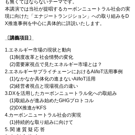
も無くてはならないテーマです。
本講演では当社が提唱するカーボンニュートラル社会の実
現に向けた「エナジートランジション」への取り組みをD
X推進事例を中心に具体的に詳説いたします。
〔講義項目〕
1.エネルギー市場の現状と動向
(1)制度改革と社会情勢の変化
(2)需要家視点で見たエネルギー市場とは？
2.エネルギーサプライチェーンにおけるAI/IoT活用事例
(1)なかなか具体化の進まないAI/IoT活用
(2)経営者視点と現場視点の違い
3.DXを活用したカーボンニュートラル化への取組み
(1)取組みが進み始めたGHGプロトコル
(2)DX推進がKFS
4.カーボンニュートラル社会の実現
(1)持続的な取り組みに向けて
5. 関 連 質 疑 応 答