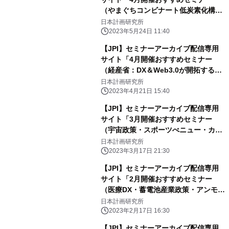
（やまぐちコンビナート低炭素化構
想、商船三井のLNG・LNG船事業、再
日本計画研究所
エネ発電事業・投資の最前線）」のご
2023年5月24日 11:40
案内
【JPI】セミナーアーカイブ配信専用
サイト「4月開催おすすめセミナー
（経産省：DX＆Web3.0が開拓するス
ポーツ産業、関西電力の電力ビジネス
日本計画研究所
展望、日本の宇宙ビジネス展望）」の
2023年4月21日 15:40
ご案内
【JPI】セミナーアーカイブ配信専用
サイト「3月開催おすすめセミナー
（宇宙政策・スポーツべニュー・カー
ボンニュートラル戦略）」のご案内
日本計画研究所
2023年3月17日 21:30
【JPI】セミナーアーカイブ配信専用
サイト「2月開催おすすめセミナー
（医療DX・蓄電池産業政策・アンモニ
ア利用）」のご案内
日本計画研究所
2023年2月17日 16:30
【JPI】セミナーアーカイブ配信専用