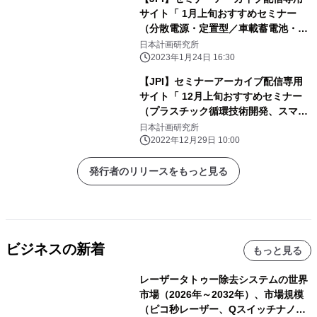
サイト「 1月上旬おすすめセミナー
（分散電源・定置型／車載蓄電池・洋
上風力発電の誘致）」のご案内
日本計画研究所
2023年1月24日 16:30
【JPI】セミナーアーカイブ配信専用
サイト「 12月上旬おすすめセミナー
（プラスチック循環技術開発、スマー
ト保安、BIM）」のご案内
日本計画研究所
2022年12月29日 10:00
発行者のリリースをもっと見る
ビジネスの新着
もっと見る
レーザータトゥー除去システムの世界
市場（2026年～2032年）、市場規模
（ピコ秒レーザー、Qスイッチナノ秒