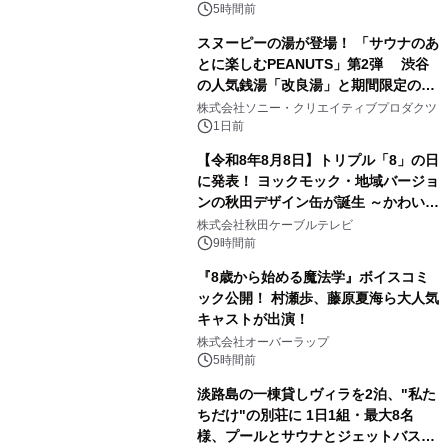
5時間前
スヌーピーの湯が登場！ 「サウナのあ
とに楽しむPEANUTS」第2弾 渋谷
の人気銭湯「改良湯」と期間限定のコ
3
ラボレーション サウナイキタイコラ
株式会社ソニー・クリエイティブプロダクツ
ボグッズも発売決定！
1日前
【令和8年8月8日】トリプル「8」の日
に発表！ ヨックモック・地域バージョ
ンの秋田デザイン缶が誕生 ～かわいい
4
秋田犬の子犬と秋田の四季と名所を巡
株式会社秋田ケーブルテレビ
るパッケージ～ 9月1日(火)秋田県内で
9時間前
販売開始
『8歳から始める魔法学』ボイスコミ
ック公開！ 村瀬歩、藤原夏海ら大人気
キャストが出演！
5
株式会社オーバーラップ
5時間前
淡路島の一棟貸しヴィラを2泊、"私た
ちだけ"の別荘に 1日1組・最大8名
様、プールとサウナとジェットバス付