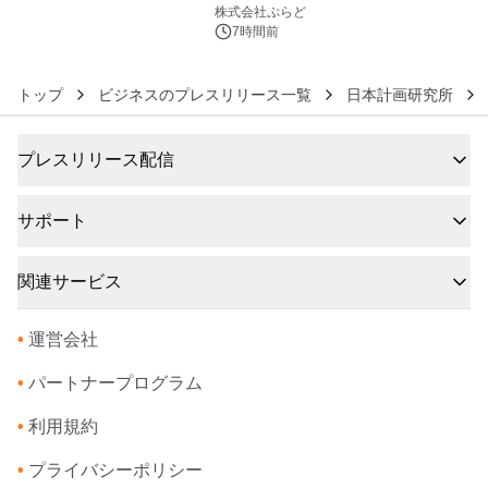
6
きで Villa Mon Temps AWAJIの連泊
株式会社ぷらど
素泊りプラン
7時間前
トップ
ビジネスのプレスリリース一覧
日本計画研究所
プレスリリース配信
サポート
関連サービス
•
運営会社
•
パートナープログラム
•
利用規約
•
プライバシーポリシー