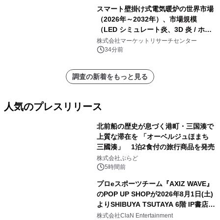
混合汚染スクラップ）・分析レポート
スマート壁掛け式電気暖炉の世界市場
を発表
（2026年～2032年）、市場規模
（LED シミュレート炎、3D 炎 / ホロ
グラフィック効果、水ミスト炎）・分
株式会社マーケットリサーチセンター
析レポートを発表
34分前
調査の新着をもっと見る
人気のプレスリリース
北前船の歴史が息づく港町・三国湊で
上質な滞在を 「オーベルジュほまち
三國湊」 1泊2食付の旅行商品を発売
1
株式会社ぷらど
5時間前
プロeスポーツチーム『AXIZ WAVE』
のPOP UP SHOPが2026年8月1日(土)
よりSHIBUYA TSUTAYA 6階 IP書店で
2
開催決定！！
株式会社ClaN Entertainment