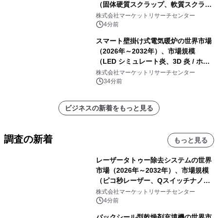
（固体硬質スクラップ、軟質スクラッ
プ、削りくず、研削スラッジ、フィル
株式会社マーケットリサーチセンター
ター媒体、微粉、オーバースプレー、
4分前
混合汚染スクラップ）・分析レポート
スマート壁掛け式電気暖炉の世界市場
を発表
（2026年～2032年）、市場規模
（LED シミュレート炎、3D 炎 / ホロ
グラフィック効果、水ミスト炎）・分
株式会社マーケットリサーチセンター
析レポートを発表
34分前
ビジネスの新着をもっと見る
調査の新着
もっと見る
レーザータトゥー除去システムの世界
市場（2026年～2032年）、市場規模
（ピコ秒レーザー、Qスイッチナノ秒
レーザー）・分析レポートを発表
株式会社マーケットリサーチセンター
4分前
バックシール型乾燥剤充填機の世界市