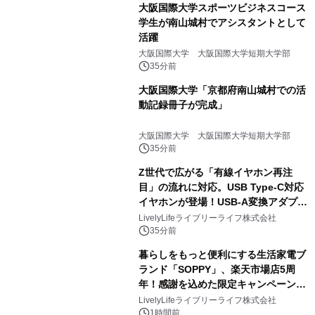
大阪国際大学スポーツビジネスコース
アーティストを フィーチャーしたアニ
学生が南山城村でアシスタントとして
メーションを公開～
活躍
大阪国際大学 大阪国際大学短期大学部
35分前
大阪国際大学「京都府南山城村での活
動記録冊子が完成」
大阪国際大学 大阪国際大学短期大学部
35分前
Z世代で広がる「有線イヤホン再注
目」の流れに対応。USB Type-C対応
イヤホンが登場！USB-A変換アダプタ
ー付きでスマホからパソコンまで幅広
LivelyLifeライブリーライフ株式会社
く活用可能
35分前
暮らしをもっと便利にする生活家電ブ
ランド「SOPPY」、楽天市場店5周
年！感謝を込めた限定キャンペーンを
8月10日より開催
LivelyLifeライブリーライフ株式会社
1時間前