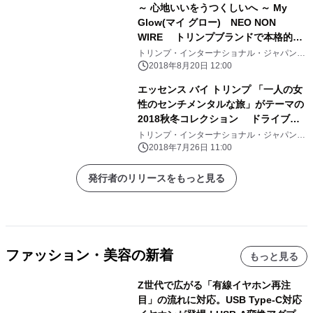
～ 心地いいをうつくしいへ ～ My
Glow(マイ グロー) NEO NON
WIRE トリンプブランドで本格的に
ノンワイヤーブラジャーカテゴリーに
トリンプ・インターナショナル・ジャパン株
式会社
参入 2018年10月3日(水)デビュー
2018年8月20日 12:00
エッセンス バイ トリンプ 「一人の女
性のセンチメンタルな旅」がテーマの
2018秋冬コレクション ドライブシ
ーンや夕暮れを表現したアイテムの登
トリンプ・インターナショナル・ジャパン株
式会社
場
2018年7月26日 11:00
発行者のリリースをもっと見る
ファッション・美容の新着
もっと見る
Z世代で広がる「有線イヤホン再注
目」の流れに対応。USB Type-C対応