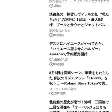
ラボレーション サウナイキタイコラ
株式会社ソニー・クリエイティブプロダクツ
ボグッズも発売決定！
1日前
淡路島の一棟貸しヴィラを2泊、"私た
ちだけ"の別荘に 1日1組・最大8名
様、プールとサウナとジェットバス付
3
きで Villa Mon Temps AWAJIの連泊
株式会社ぷらど
素泊りプラン
8時間前
デスクにハイエースがやってきた。
「ハイエース型ふせんホルダー」
Amazonで予約販売開始
4
CAMSHOP.JP
8時間前
8月8日は音楽シーンに革新をもたらし
た 伝説のリズムマシン「TR-808」を
祝う日 ～Roland Store Tokyoで実機
5
を展示しての 記念キャンペーンを開
ローランド株式会社
催 英国ラジオ「NTS」の 特別プログ
10時間前
ラムや、「TR-808」を愛する伝説的
北前船の歴史が息づく港町・三国湊で
アーティストを フィーチャーしたアニ
上質な滞在を 「オーベルジュほまち
メーションを公開～