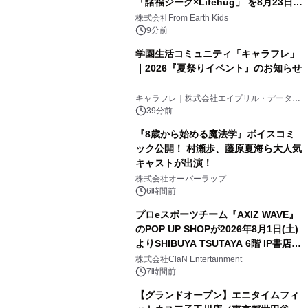
「諸福ジーク×Lifehug」 を8月23日
(日)開催
株式会社From Earth Kids
9分前
学園生活コミュニティ「キャラフレ」
｜2026『夏祭りイベント』のお知らせ
キャラフレ｜株式会社エイプリル・データ・
デザインズ
39分前
『8歳から始める魔法学』ボイスコミ
ック公開！ 村瀬歩、藤原夏海ら大人気
キャストが出演！
株式会社オーバーラップ
6時間前
プロeスポーツチーム『AXIZ WAVE』
のPOP UP SHOPが2026年8月1日(土)
よりSHIBUYA TSUTAYA 6階 IP書店で
開催決定！！
株式会社ClaN Entertainment
7時間前
【グランドオープン】エニタイムフィ