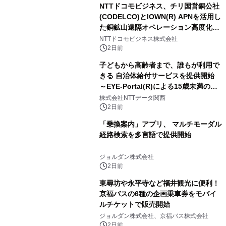
NTTドコモビジネス、チリ国営銅公社
(CODELCO)とIOWN(R) APNを活用し
た銅鉱山遠隔オペレーション高度化に
向けた調査・実証を開始
NTTドコモビジネス株式会社
2日前
子どもから高齢者まで、誰もが利用で
きる 自治体給付サービスを提供開始
～EYE-Portal(R)による15歳未満の本
人認証と デジタルデバイド対策で実現
株式会社NTTデータ関西
～
2日前
「乗換案内」アプリ、 マルチモーダル
経路検索を多言語で提供開始
ジョルダン株式会社
2日前
東尋坊や永平寺など福井観光に便利！
京福バスの6種の企画乗車券をモバイ
ルチケットで販売開始
ジョルダン株式会社、京福バス株式会社
2日前