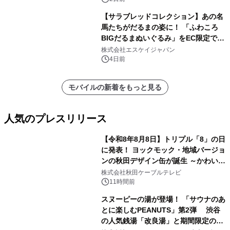
【サラブレッドコレクション】あの名
馬たちがだるまの姿に！ 「ふわころ
BIGだるまぬいぐるみ」をEC限定で受
注販売開始
株式会社エスケイジャパン
4日前
モバイルの新着をもっと見る
人気のプレスリリース
【令和8年8月8日】トリプル「8」の日
に発表！ ヨックモック・地域バージョ
ンの秋田デザイン缶が誕生 ～かわいい
1
秋田犬の子犬と秋田の四季と名所を巡
株式会社秋田ケーブルテレビ
るパッケージ～ 9月1日(火)秋田県内で
11時間前
販売開始
スヌーピーの湯が登場！ 「サウナのあ
とに楽しむPEANUTS」第2弾 渋谷
の人気銭湯「改良湯」と期間限定のコ
2