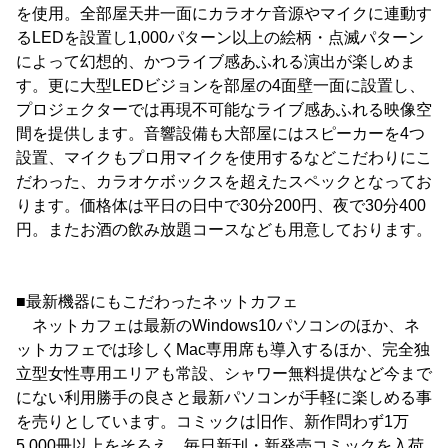
を使用。全部屋天井一面にカラオケ音源やマイクに連動す
るLEDを設置し1,000パターン以上の絵柄・点滅パターン
によって幻想的、かつライブ感あふれる演出が楽しめま
す。更に大型LEDビジョンを部屋の4面壁一面に設置し、
プロジェクターでは再現不可能なライブ感あふれる映像空
間を提供します。音響設備も大部屋にはスピーカーを4つ
設置、マイクもプロ用マイクを使用するなどこだわりにこ
だわった、カラオケボックスを超えたスペックとなってお
ります。価格体は平日の日中で30分200円、夜で30分400
円。またお酒の飲み放題コースなども用意しております。
■最新機器にもこだわったネットカフェ
ネットカフェは最新のWindows10パソコンのほか、ネ
ットカフェでは珍しくMac専用席も導入するほか、完全独
立型女性専用エリアも常設、シャワー無料提供など今まで
にない利用勝手の良さと最新パソコンが手軽に楽しめる事
を売りとしています。コミックは旧作、新作問わず1万
5,000冊以上をそろえ、毎日新刊・新発売コミックを入荷