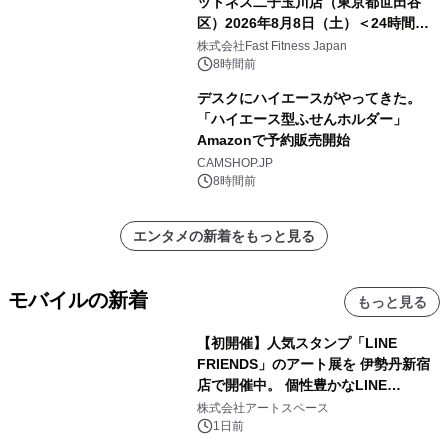
ットネス二子玉川店（東京都世田谷
区）2026年8月8日（土）＜24時間年
中無休のフィットネスジム＞
株式会社Fast Fitness Japan
8時間前
デスクにハイエースがやってきた。
「ハイエース型ふせんホルダー」
Amazonで予約販売開始
CAMSHOP.JP
8時間前
エンタメの新着をもっと見る
モバイルの新着
もっと見る
【初開催】人気スタンプ「LINE
FRIENDS」のアート展を 伊勢丹新宿
店で開催中。 個性豊かなLINE
FRIENDSの仲間たちが インテリアア
株式会社アートスペース
ートとして新たな魅力を発信。
1日前