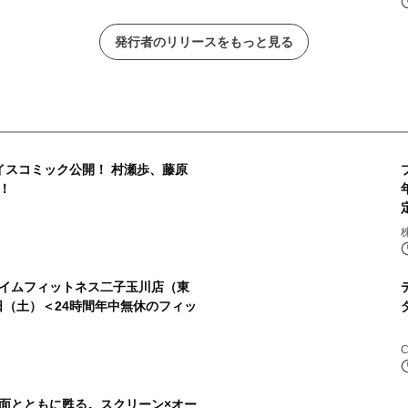
発行者のリリースをもっと見る
イスコミック公開！ 村瀬歩、藤原
！
株
イムフィットネス二子玉川店（東
8日（土）＜24時間年中無休のフィッ
C
面とともに甦る。スクリーン×オー