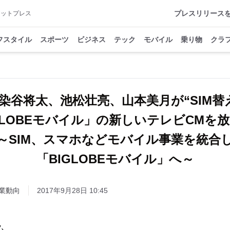
プレスリリース
アットプレス
フスタイル
スポーツ
ビジネス
テック
モバイル
乗り物
クラ
染谷将太、池松壮亮、山本美月が“SIM替
GLOBEモバイル」の新しいテレビCMを
～SIM、スマホなどモバイル事業を統合
「BIGLOBEモバイル」へ～
業動向
2017年9月28日 10:45
ム