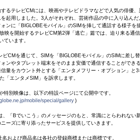
するテレビCMには、映画やテレビドラマなどで人気の俳優、
んを起用しました。3人がそれぞれ、芸術作品の中に入り込んだ
ォンに「BIGLOBEモバイル」のSIMを挿して通話する様子を
放映を開始するテレビCM第2弾「逃亡」篇では、迫り来る通
いています。
レビCMを通じて、SIMを「BIGLOBEモバイル」のSIMに差
ォンやタブレット端末をそのまま安価で通信することができる“
通信量をカウント外とする「エンタメフリー・オプション」と3
せた「エンタメSIM」を訴求します。
や特別映像は、以下の特設ページにて公開中です。
biglobe.ne.jp/mobile/special/gallery
)
ルは、「Bでいこう」のメッセージのもと、常識にとらわれない
のニーズに寄り添ったサービスを提供していきます。
社名および商品名は各社の登録商標または商標です。