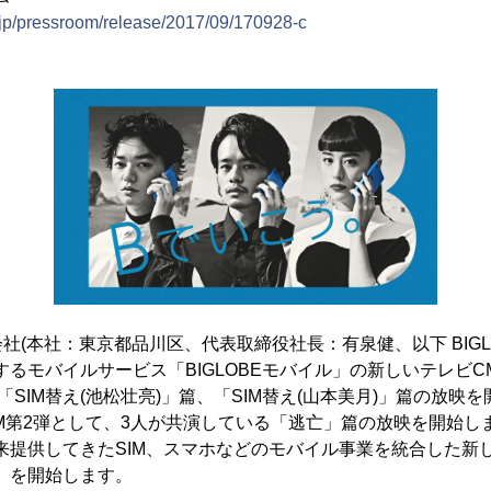
.jp/pressroom/release/2017/09/170928-c
(本社：東京都品川区、代表取締役社長：有泉健、以下 BIGLO
供するモバイルサービス「BIGLOBEモバイル」の新しいテレビC
「SIM替え(池松壮亮)」篇、「SIM替え(山本美月)」篇の放映
M第2弾として、3人が共演している「逃亡」篇の放映を開始し
、従来提供してきたSIM、スマホなどのモバイル事業を統合した
ル」を開始します。