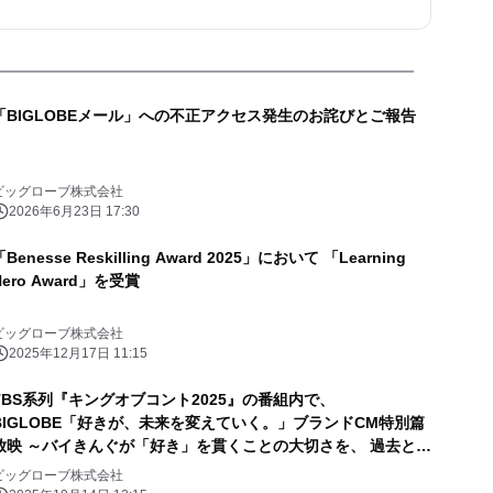
「BIGLOBEメール」への不正アクセス発生のお詫びとご報告
ビッグローブ株式会社
2026年6月23日 17:30
「Benesse Reskilling Award 2025」において 「Learning
Hero Award」を受賞
ビッグローブ株式会社
2025年12月17日 11:15
TBS系列『キングオブコント2025』の番組内で、
BIGLOBE「好きが、未来を変えていく。」ブランドCM特別篇
放映 ～バイきんぐが「好き」を貫くことの大切さを、 過去と現
在の対比を交えて表現～
ビッグローブ株式会社