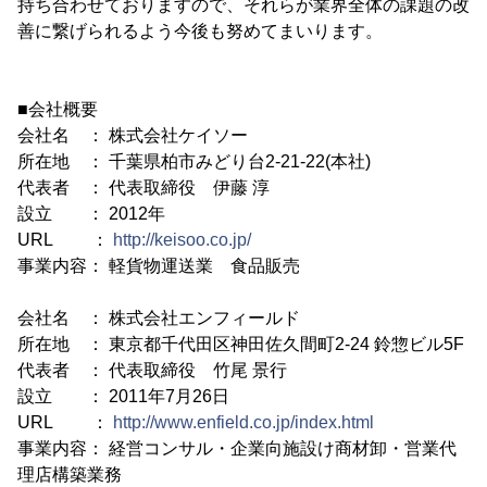
持ち合わせておりますので、それらが業界全体の課題の改
善に繋げられるよう今後も努めてまいります。
■会社概要
会社名 ： 株式会社ケイソー
所在地 ： 千葉県柏市みどり台2-21-22(本社)
代表者 ： 代表取締役 伊藤 淳
設立 ： 2012年
URL ：
http://keisoo.co.jp/
事業内容： 軽貨物運送業 食品販売
会社名 ： 株式会社エンフィールド
所在地 ： 東京都千代田区神田佐久間町2-24 鈴惣ビル5F
代表者 ： 代表取締役 竹尾 景行
設立 ： 2011年7月26日
URL ：
http://www.enfield.co.jp/index.html
事業内容： 経営コンサル・企業向施設け商材卸・営業代
理店構築業務