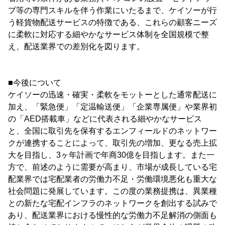
プ等の専門スキルを伴う作業にいたるまで、ケイソーが行
う軽貨物配送サービスの特徴である、これらの顧客ニーズ
に柔軟に対応する細やかなサービス体制を全国規模で整
え、配送業界での差別化を図ります。
■今後について
ケイソーの迅速・確実・柔軟をモットーとした通常配送に
加え、「緊急便」「定温輸送便」「企業専属便」や業界初
の「AED搭載車」などに代表される細やかなサービス
と、全国に取引先を保有するエンフィールドのネットワー
クが連携することによって、取引先の増加、更なる売上拡
大を目指し、3ヶ年計画で年商30億を目指します。また一
方で、前述のように需要が高まり、市場が成長している宅
配業界では宅配業者の労働力不足・労働環境悪化も重大な
社会問題に発展しています。この度の業務提携は、異業種
との新たな宅配インフラのネットワークを創出する試みで
あり、配送業界における慢性的な労働力不足解消の側面も