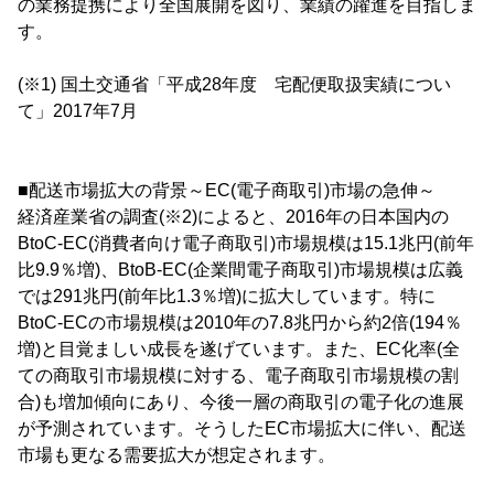
の業務提携により全国展開を図り、業績の躍進を目指しま
す。
(※1) 国土交通省「平成28年度 宅配便取扱実績につい
て」2017年7月
■配送市場拡大の背景～EC(電子商取引)市場の急伸～
経済産業省の調査(※2)によると、2016年の日本国内の
BtoC-EC(消費者向け電子商取引)市場規模は15.1兆円(前年
比9.9％増)、BtoB-EC(企業間電子商取引)市場規模は広義
では291兆円(前年比1.3％増)に拡大しています。特に
BtoC-ECの市場規模は2010年の7.8兆円から約2倍(194％
増)と目覚ましい成長を遂げています。また、EC化率(全
ての商取引市場規模に対する、電子商取引市場規模の割
合)も増加傾向にあり、今後一層の商取引の電子化の進展
が予測されています。そうしたEC市場拡大に伴い、配送
市場も更なる需要拡大が想定されます。