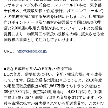
ンサルティングの株式会社エンフィールド(本社：東京都
千代田区、代表取締役：竹尾 景行、以下 エンフィールド)
との業務提携に関する契約を締結いたしました。店舗施設
向けポイントカード及び商材の卸営業で全国に約70代理
店と2,900店の取引先店舗があるエンフィールドとの業務
提携により、物流範囲や取扱い規模を大幅に拡大させる全
国規模の事業として注力してまいります。
URL：
http://keisoo.co.jp/
■更なる成長が見込める宅配・物流市場
ECの普及、需要拡大に伴い、宅配・物流市場が年々成長
しています。国土交通省の調査(※1)によると、2016年度
の宅配便取扱個数は40億1,861万個(うちトラック運送は、
39億7,780万個、航空等利用運送は、4,081万個)で、対前
年度比2億7,367万個増、7.3％の増加を遂げています。今
後も市場の拡大が確実視されている配送業界で、このたび