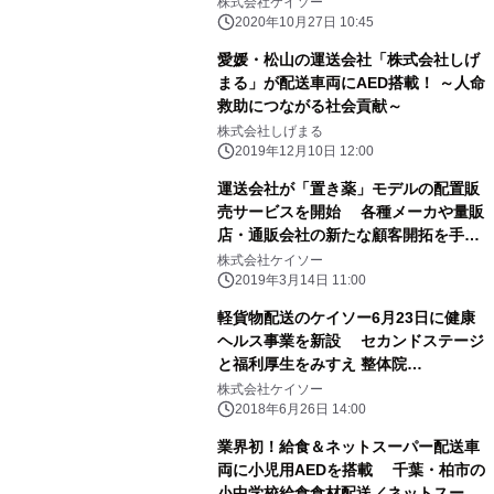
故防止にも
株式会社ケイソー
2020年10月27日 10:45
愛媛・松山の運送会社「株式会社しげ
まる」が配送車両にAED搭載！ ～人命
救助につながる社会貢献～
株式会社しげまる
2019年12月10日 12:00
運送会社が「置き薬」モデルの配置販
売サービスを開始 各種メーカや量販
店・通販会社の新たな顧客開拓を手助
け
株式会社ケイソー
2019年3月14日 11:00
軽貨物配送のケイソー6月23日に健康
ヘルス事業を新設 セカンドステージ
と福利厚生をみすえ 整体院
「HARERU(ハレル)」と連携
株式会社ケイソー
2018年6月26日 14:00
業界初！給食＆ネットスーパー配送車
両に小児用AEDを搭載 千葉・柏市の
小中学校給食食材配送／ネットスーパ