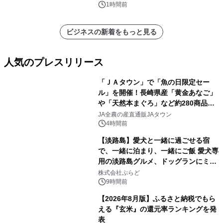
ポートを発表
1時間前
ビジネスの新着をもっと見る
人気のプレスリリース
「ＪＡタウン」で「魚の日限定セー
ル」を開催！長崎県産「黄金あなご」
や「天然本まぐろ」など約280商品を
1
販売！～毎月１０日の定例企画～
JA全農の産直通販JAタウン
4時間前
【淡路島】愛犬と一緒に過ごせる宿
で、一緒に泊まり、一緒にご飯 愛犬専
用の淡路島グルメ、ドッグランにミニ
2
プール グランピングとトレーラーハウ
株式会社ぷらど
スの2施設で
9時間前
【2026年8月版】ふるさと納税でもら
える『玄米』の還元率ランキングを発
表