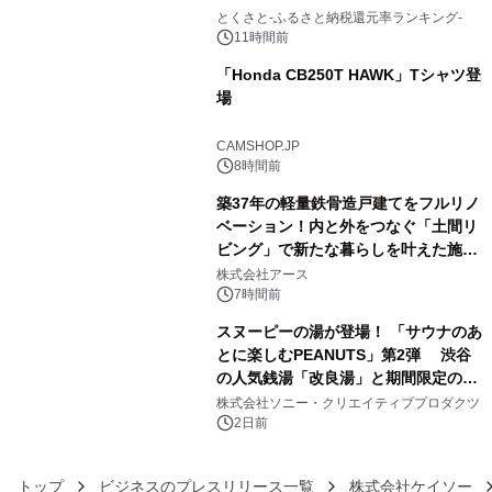
3
とくさと-ふるさと納税還元率ランキング-
11時間前
「Honda CB250T HAWK」Tシャツ登
場
4
CAMSHOP.JP
8時間前
築37年の軽量鉄骨造戸建てをフルリノ
ベーション！内と外をつなぐ「土間リ
ビング」で新たな暮らしを叶えた施工
5
事例を株式会社アースが公開
株式会社アース
7時間前
スヌーピーの湯が登場！ 「サウナのあ
とに楽しむPEANUTS」第2弾 渋谷
の人気銭湯「改良湯」と期間限定のコ
6
ラボレーション サウナイキタイコラ
株式会社ソニー・クリエイティブプロダクツ
ボグッズも発売決定！
2日前
トップ
ビジネスのプレスリリース一覧
株式会社ケイソー