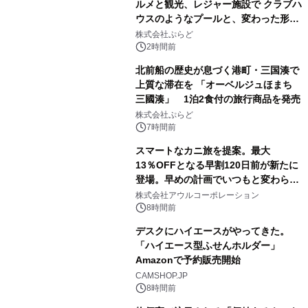
ルメと観光、レジャー施設で クラブハ
ウスのようなプールと、変わった形の
サウナも 「THE BOXY AWAJI」のお
株式会社ぷらど
得な素泊まり連泊プランで
2時間前
北前船の歴史が息づく港町・三国湊で
上質な滞在を 「オーベルジュほまち
三國湊」 1泊2食付の旅行商品を発売
株式会社ぷらど
7時間前
スマートなカニ旅を提案。最大
13％OFFとなる早割120日前が新たに
登場。早めの計画でいつもと変わらぬ
大人の冬旅を。ー夕日ヶ浦温泉「佳松
株式会社アウルコーポレーション
苑 別邸ふうか」ー
8時間前
デスクにハイエースがやってきた。
「ハイエース型ふせんホルダー」
Amazonで予約販売開始
CAMSHOP.JP
8時間前