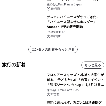
中無休のフィットネスジム＞
株式会社Fast Fitness Japan
8時間前
デスクにハイエースがやってきた。
「ハイエース型ふせんホルダー」
Amazonで予約販売開始
CAMSHOP.JP
8時間前
エンタメの新着をもっと見る
旅行の新着
もっと見る
フロムアースキッズ × 地域 × 大学生が
創る、 子どもたちの「自育」イベント
「諸福ジーク×Lifehug」 を8月23日
(日)開催
株式会社From Earth Kids
37分前
時間に追われず、丸ごと1日淡路島グ