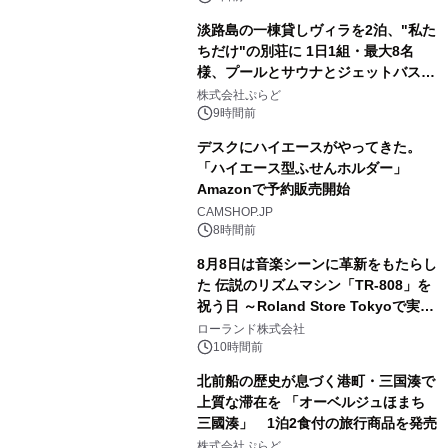
淡路島の一棟貸しヴィラを2泊、"私た
ちだけ"の別荘に 1日1組・最大8名
様、プールとサウナとジェットバス付
3
きで Villa Mon Temps AWAJIの連泊
株式会社ぷらど
素泊りプラン
9時間前
デスクにハイエースがやってきた。
「ハイエース型ふせんホルダー」
Amazonで予約販売開始
4
CAMSHOP.JP
8時間前
8月8日は音楽シーンに革新をもたらし
た 伝説のリズムマシン「TR-808」を
祝う日 ～Roland Store Tokyoで実機
5
を展示しての 記念キャンペーンを開
ローランド株式会社
催 英国ラジオ「NTS」の 特別プログ
10時間前
ラムや、「TR-808」を愛する伝説的
北前船の歴史が息づく港町・三国湊で
アーティストを フィーチャーしたアニ
上質な滞在を 「オーベルジュほまち
メーションを公開～
三國湊」 1泊2食付の旅行商品を発売
6
株式会社ぷらど