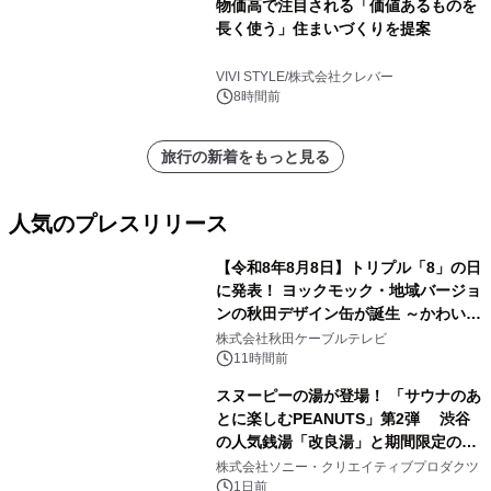
物価高で注目される「価値あるものを
長く使う」住まいづくりを提案
VIVI STYLE/株式会社クレバー
8時間前
旅行の新着をもっと見る
人気のプレスリリース
【令和8年8月8日】トリプル「8」の日
に発表！ ヨックモック・地域バージョ
ンの秋田デザイン缶が誕生 ～かわいい
1
秋田犬の子犬と秋田の四季と名所を巡
株式会社秋田ケーブルテレビ
るパッケージ～ 9月1日(火)秋田県内で
11時間前
販売開始
スヌーピーの湯が登場！ 「サウナのあ
とに楽しむPEANUTS」第2弾 渋谷
の人気銭湯「改良湯」と期間限定のコ
2
ラボレーション サウナイキタイコラ
株式会社ソニー・クリエイティブプロダクツ
ボグッズも発売決定！
1日前