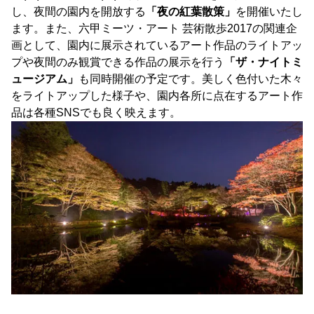
し、夜間の園内を開放する
「夜の紅葉散策」
を開催いたし
ます。また、六甲ミーツ・アート 芸術散歩2017の関連企
画として、園内に展示されているアート作品のライトアッ
プや夜間のみ観賞できる作品の展示を行う
「ザ・ナイトミ
ュージアム」
も同時開催の予定です。美しく色付いた木々
をライトアップした様子や、園内各所に点在するアート作
品は各種SNSでも良く映えます。