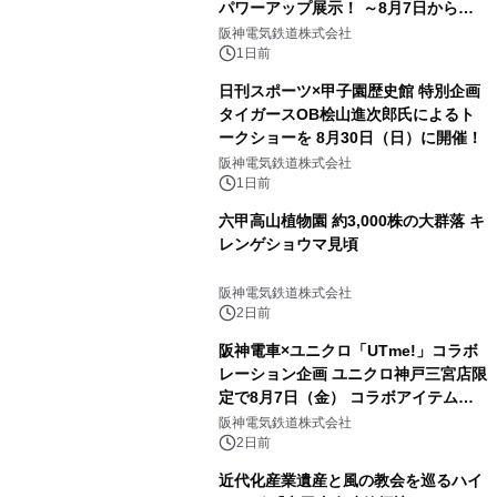
パワーアップ展示！ ～8月7日からは
直前割パスポートを販売～
阪神電気鉄道株式会社
1日前
日刊スポーツ×甲子園歴史館 特別企画
タイガースOB桧山進次郎氏によるト
ークショーを 8月30日（日）に開催！
阪神電気鉄道株式会社
1日前
六甲高山植物園 約3,000株の大群落 キ
レンゲショウマ見頃
阪神電気鉄道株式会社
2日前
阪神電車×ユニクロ「UTme!」コラボ
レーション企画 ユニクロ神戸三宮店限
定で8月7日（金） コラボアイテムが
発売決定！
阪神電気鉄道株式会社
2日前
近代化産業遺産と風の教会を巡るハイ