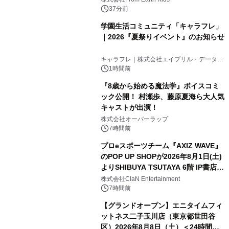
37分前
学園生活コミュニティ「キャラフレ」
｜2026『夏祭りイベント』のお知らせ
キャラフレ｜株式会社エイプリル・データ・
デザインズ
1時間前
『8歳から始める魔法学』ボイスコミ
ック公開！ 村瀬歩、藤原夏海ら大人気
キャストが出演！
株式会社オーバーラップ
7時間前
プロeスポーツチーム『AXIZ WAVE』
のPOP UP SHOPが2026年8月1日(土)
よりSHIBUYA TSUTAYA 6階 IP書店で
開催決定！！
株式会社ClaN Entertainment
7時間前
【グランドオープン】エニタイムフィ
ットネス二子玉川店（東京都世田谷
区）2026年8月8日（土）＜24時間年