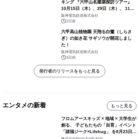
キング 『六甲山名建築探訪ツアー』
10月15日（木）、29日（木）、 11月
5日（木）、12日（木）に開催！
阪神電気鉄道株式会社
2日前
六甲高山植物園 天翔る白鷺（しらさ
ぎ）の如き花 サギソウが開花しまし
た！
阪神電気鉄道株式会社
3日前
発行者のリリースをもっと見る
エンタメの新着
もっと見る
フロムアースキッズ × 地域 × 大学生が
創る、 子どもたちの「自育」イベント
「諸福ジーク×Lifehug」 を8月23日
(日)開催
株式会社From Earth Kids