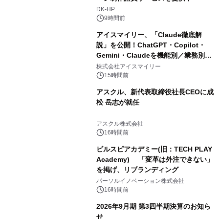
DK-HP
9時間前
アイスマイリー、「Claude徹底解
説」を公開！ChatGPT・Copilot・
Gemini・Claudeを機能別／業務別に
比較―自社に合う生成AIの選び方がわ
株式会社アイスマイリー
かる実践ガイド
15時間前
アスクル、新代表取締役社長CEOに成
松 岳志が就任
アスクル株式会社
16時間前
ビルスピアカデミー(旧：TECH PLAY
Academy) 「変革は外注できない」
を掲げ、リブランディング
パーソルイノベーション株式会社
16時間前
2026年9月期 第3四半期決算のお知ら
せ