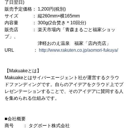
了日翌日)
販売予定価格： 1,200円(税別)
サイズ ： 縦260mm×横165mm
内容量 ： 300g(2合焚き＊10回分)
販売店 ： 楽天市場内「青森まるごと福家ショッ
プ」、
津軽おのえ温泉 福家「店内売店」
URL ：
http://www.rakuten.co.jp/aomori-fukuya/
【Makuakeとは】
Makuakeとはサイバーエージェント社が運営するクラウ
ドファンディングです。自らのアイデアをクラウド上でプ
レゼンテーションすることで、そのアイデアに賛同する人
を集められる仕組みです。
■会社概要
商号 ： タグボート株式会社