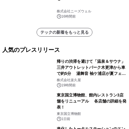
株式会社ニーズウェル
16時間前
テックの新着をもっと見る
人気のプレスリリース
帰りの渋滞を避けて「温泉＆サウナ」
三井アウトレットパーク木更津から車
で約5分 湯舞音 袖ケ浦店が夏フェア
1
メニューを提供
株式会社楽久屋
19時間前
東京国立博物館、館内レストラン3店
舗をリニューアル 各店舗の詳細を発
表！
2
東京国立博物館
1日前
進化したトータルステーションのエン