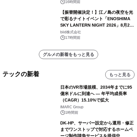
16時間前
【振替開催決定！】江ノ島の夜空を光
で彩るナイトイベント「ENOSHIMA
SKY LANTERN NIGHT 2026」8月22
日(土)振替開催＆受付スタート！
biid株式会社
17時間前
グルメの新着をもっと見る
テックの新着
もっと見る
日本のVR市場規模、2034年までに95
億米ドルに到達へ ― 年平均成長率
（CAGR）15.10%で拡大
IMARC Group
1時間前
DK-HP、サーバー設定から運用・修正
までワンストップで対応するホームペ
ージ制作請負サービスを提供中