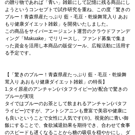
の贈り物であれば「青い」雑穀にして記憶に残る商品にし
ようというコンセプトで試作研究を重ね、この度「驚きの
ブルー！青森県産たっぷり 藍・毛豆・乾燥舞茸入り あお
もり健康ダイエット雑穀」を開発いたしました。
この商品をサイバーエージェント運営のクラウドファンデ
ィング「Makuake」でリリースし、ファンド募集で集ま
った資金を活用し本商品の販促ツール、広報活動に活用す
る予定です。
【「驚きのブルー！青森県産たっぷり 藍・毛豆・乾燥舞
茸入り あおもり健康ダイエット雑穀」の特長】
1.タイ原産のアンチャン(バタフライピー)が配合で驚きの
ブルーが実現
タイではブルーのお茶として飲まれるアンチャン(バタフ
ライピー)ですが、アントシアニンも豊富で美容や健康に
も良いということで女性に人気です(※)。視覚的に青い御
飯にすることで、食欲減退効果を期待でき、合わせて食事
のスピードも遅くなることから糖の吸収を穏やかにし、ダ