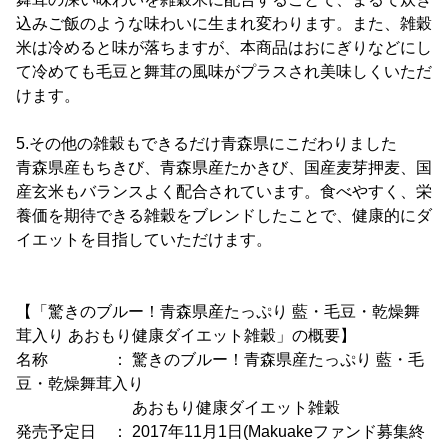
込みご飯のような味わいに生まれ変わります。また、雑穀
米は冷めると味が落ちますが、本商品はおにぎりなどにし
て冷めても毛豆と舞茸の風味がプラスされ美味しくいただ
けます。
5.その他の雑穀もできるだけ青森県にこだわりました
青森県産もちきび、青森県産たかきび、国産麦芽押麦、国
産玄米もバランスよく配合されています。食べやすく、栄
養価を期待できる雑穀をブレンドしたことで、健康的にダ
イエットを目指していただけます。
【「驚きのブルー！青森県産たっぷり 藍・毛豆・乾燥舞
茸入り あおもり健康ダイエット雑穀」の概要】
名称 ： 驚きのブルー！青森県産たっぷり 藍・毛
豆・乾燥舞茸入り
あおもり健康ダイエット雑穀
発売予定日 ： 2017年11月1日(Makuakeファンド募集終