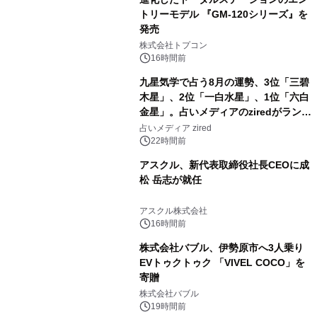
トリーモデル 『GM-120シリーズ』を
発売
3
株式会社トプコン
16時間前
九星気学で占う8月の運勢、3位「三碧
木星」、2位「一白水星」、1位「六白
金星」。占いメディアのziredがランキ
4
ングを発表
占いメディア zired
22時間前
アスクル、新代表取締役社長CEOに成
松 岳志が就任
5
アスクル株式会社
16時間前
株式会社バブル、伊勢原市へ3人乗り
EVトゥクトゥク 「VIVEL COCO」を
寄贈
6
株式会社バブル
19時間前