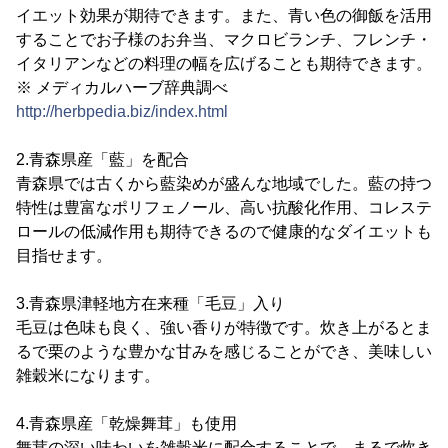
イエット効果が期待できます。また、青い色の御飯を活用
することでお子様のお弁当、マクロビランチ、フレンチ・
イタリアンなどの料理の幅を広げることも期待できます。
※ メディカルハーブ辞典調べ
http://herbpedia.biz/index.html
2.青森県産「藍」を配合
青森県では古くから藍染めが盛んな地域でした。藍の持つ
特性は豊富なポリフェノール、高い抗酸化作用、コレステ
ロールの低減作用も期待できるので健康的なダイエットも
目指せます。
3.青森県津軽地方在来種「毛豆」入り
毛豆は色味も良く、強い香りが特徴です。炊き上がるとま
るで栗のような豊かな甘みを感じることができ、美味しい
雑穀米になります。
4.青森県産「乾燥舞茸」も使用
舞茸の深い味わいを雑穀米に配合することで、まるで炊き