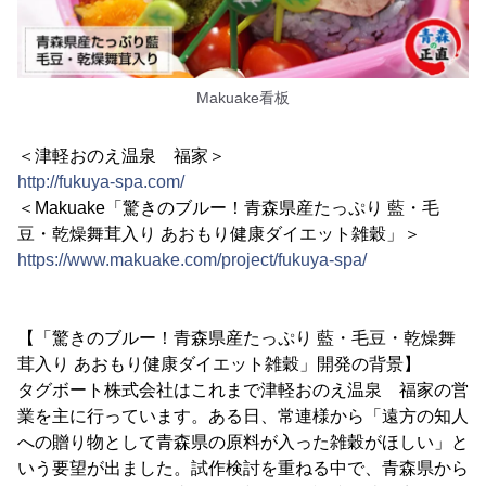
Makuake看板
＜津軽おのえ温泉 福家＞
http://fukuya-spa.com/
＜Makuake「驚きのブルー！青森県産たっぷり 藍・毛
豆・乾燥舞茸入り あおもり健康ダイエット雑穀」＞
https://www.makuake.com/project/fukuya-spa/
【「驚きのブルー！青森県産たっぷり 藍・毛豆・乾燥舞
茸入り あおもり健康ダイエット雑穀」開発の背景】
タグボート株式会社はこれまで津軽おのえ温泉 福家の営
業を主に行っています。ある日、常連様から「遠方の知人
への贈り物として青森県の原料が入った雑穀がほしい」と
いう要望が出ました。試作検討を重ねる中で、青森県から