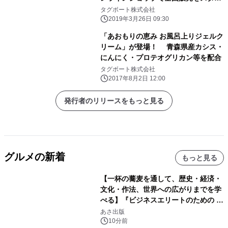
ト！
タグボート株式会社
2019年3月26日 09:30
「あおもりの恵み お風呂上りジェルク
リーム」が登場！ 青森県産カシス・
にんにく・プロテオグリカン等を配合
タグボート株式会社
2017年8月2日 12:00
発行者のリリースをもっと見る
グルメの新着
もっと見る
【一杯の蕎麦を通して、歴史・経済・
文化・作法、世界への広がりまでを学
べる】『ビジネスエリートのための 教
養としての蕎麦』2026年8月25日
あさ出版
（火）発売
10分前