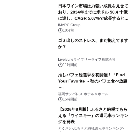
日本ワイン市場は力強い成長を見せて
おり、2034年までに米ドル 50.4 十億
に達し、CAGR 5.07%で成長すると予
測
IMARC Group
10分前
ゴミ出しのストレス、まだ抱えてます
か？
LivelyLifeライブリーライフ株式会社
11時間前
推しパフェ総選挙を初開催！「Find
Your Favorite ～秋のパフェ食べ放題
～」
福岡サンパレス ホテル＆ホール
15時間前
【2026年8月版】ふるさと納税でもら
える『ウイスキー』の還元率ランキン
グを発表
とくさと-ふるさと納税還元率ランキング-