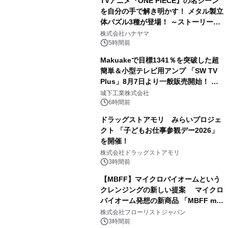
TVアニメ『ONE PIECE』の名シーン
を自分の手で解き明かす！ メタル製立
体パズル3種が登場！ ～ストーリーと
3
ギミックが融合した 大人の体験型パズ
株式会社ハナヤマ
ルが8月7日(金)12時より先行予約受付
5時間前
開始～
Makuakeで目標1341％を突破した超
簡単＆小型テレビ用アンプ 「SW TV
Plus」8月7日より一般販売開始！ ケ
4
ーブル1本つなぐだけ、テレビの音が
城下工業株式会社
ぐっと豊かに
6時間前
ドラッグストアモリ みらいプロジェ
クト 「子どもお仕事参観デー2026」
を開催！
5
株式会社ドラッグストアモリ
3時間前
【MBFF】マイクロバイオームという
クレンジングの新しい提案 マイクロ
バイオーム発想の新商品 「MBFF mb
6
クレンジングPRO」を2026年8月6日
株式会社フローリストジャパン
発売
3時間前