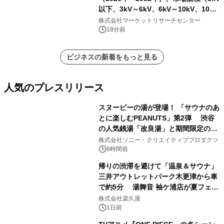
以下、3kV～6kV、6kV～10kV、10kV
超）・分析レポートを発表
株式会社マーケットリサーチセンター
18分前
ビジネスの新着をもっと見る
人気のプレスリリース
スヌーピーの湯が登場！ 「サウナのあ
とに楽しむPEANUTS」第2弾 渋谷
の人気銭湯「改良湯」と期間限定のコ
1
ラボレーション サウナイキタイコラ
株式会社ソニー・クリエイティブプロダクツ
ボグッズも発売決定！
6時間前
帰りの渋滞を避けて「温泉＆サウナ」
三井アウトレットパーク木更津から車
で約5分 湯舞音 袖ケ浦店が夏フェア
2
メニューを提供
株式会社楽久屋
1日前