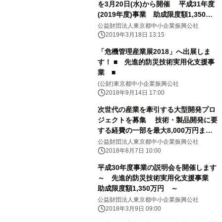
を3月20日(水)から開催 平成31年度
(2019年度)事業 助成限度額1,350万
円～
公益財団法人東京都中小企業振興公社
2019年3月18日 13:15
「危機管理産業展2018」へ出展しま
す！ ■ 先進的防災技術実用化支援事
業 ■
(公財)東京都中小企業振興公社
2018年9月14日 17:00
次世代の産業を牽引する大型開発プロ
ジェクトを募集 技術・製品開発に要
する経費の一部を最大8,000万円まで
支援
公益財団法人東京都中小企業振興公社
2018年8月7日 10:00
平成30年度事業の説明会を開催します
～ 先進的防災技術実用化支援事業
助成限度額1,350万円 ～
公益財団法人東京都中小企業振興公社
2018年3月9日 09:00