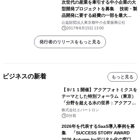
次世代の産業を牽引する中小企業の大
型開発プロジェクトを募集 技術・製
品開発に要する経費の一部を最大
8,000万円まで支援
公益財団法人東京都中小企業振興公社
2017年8月15日 13:00
発行者のリリースをもっと見る
ビジネスの新着
もっと見る
【９/１１開催】アクアフォトミクスを
テーマとした特別フォーラム（東京）
「分野を超える水の世界：アクアフォ
トミクスが切り拓く新しい科学の地
株式会社エバートロン
平」を開催
3分前
2026年を代表するSaaS導入事例を募
集 「SUCCESS STORY AWARD
2026 Autumn byデジタル化の窓口」