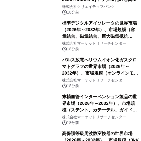
開催
株式会社クリエイティブバンク
18分前
標準デジタルアイソレータの世界市場
（2026年～2032年）、市場規模（容
量結合、磁気結合、巨大磁気抵抗
（GMR））・分析レポートを発表
株式会社マーケットリサーチセンター
18分前
パルス放電ヘリウムイオン化ガスクロ
マトグラフの世界市場（2026年～
2032年）、市場規模（オンラインモニ
タリング型、ラボラトリー型）・分析
株式会社マーケットリサーチセンター
レポートを発表
18分前
末梢血管インターベンション製品の世
界市場（2026年～2032年）、市場規
模（ステント、カテーテル、ガイドワ
イヤー、シース、下大静脈フィルタ
株式会社マーケットリサーチセンター
ー、その他）・分析レポートを発表
18分前
高保護等級周波数変換器の世界市場
（2026年～2032年）、市場規模（3kV