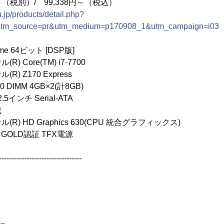
～（税別）/ 99,338円～（税込）
.jp/products/detail.php?
utm_source=pr&utm_medium=p170908_1&utm_campaign=i03
ome 64ビット [DSP版]
 Core(TM) i7-7700
 Z170 Express
DIMM 4GB×2(計8GB)
.5インチ Serial-ATA
載
) HD Graphics 630(CPU 統合グラフィックス)
S GOLD認証 TFX電源
---------------------------------