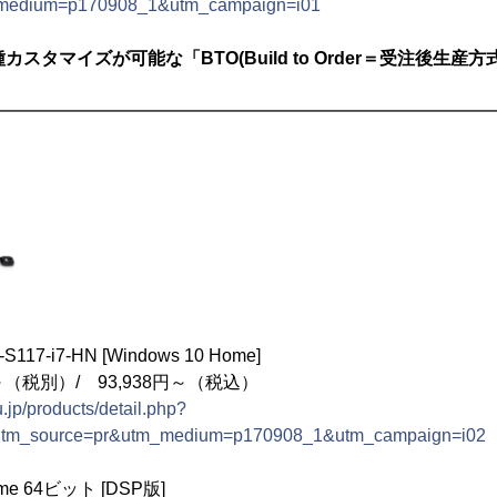
_medium=p170908_1&utm_campaign=i01
スタマイズが可能な「BTO(Build to Order＝受注後生産
━━━━━━━━━━━━━━━━━━━━━━━━━━━━
17-i7-HN [Windows 10 Home]
～（税別）/ 93,938円～（税込）
.jp/products/detail.php?
utm_source=pr&utm_medium=p170908_1&utm_campaign=i02
ome 64ビット [DSP版]