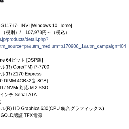
17-i7-HNVI [Windows 10 Home]
～（税別）/ 107,978円～（税込）
.jp/products/detail.php?
utm_source=pr&utm_medium=p170908_1&utm_campaign=i04
ome 64ビット [DSP版]
 Core(TM) i7-7700
 Z170 Express
DIMM 4GB×2(計8GB)
D / NVMe対応 M.2 SSD
インチ Serial-ATA
載
) HD Graphics 630(CPU 統合グラフィックス)
S GOLD認証 TFX電源