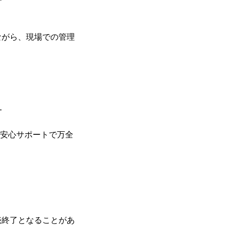
━
ながら、現場での管理
━
る安心サポートで万全
売終了となることがあ