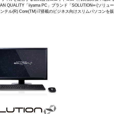
N QUALITY「iiyama PC」ブランド「SOLUTION∞ (ソ
ンテル(R) Core(TM) i7搭載のビジネス向けスリムパソコン