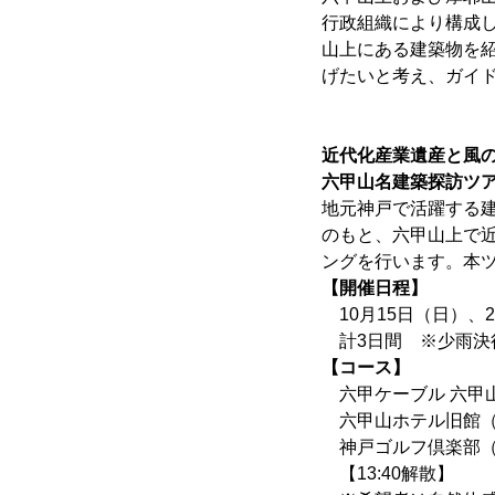
行政組織により構成
山上にある建築物を
げたいと考え、ガイ
近代化産業遺産と風
六甲山名建築探訪ツ
地元神戸で活躍する
のもと、六甲山上で
ングを行います。本
【開催日程】
10月15日（日）、2
計3日間 ※少雨決
【コース】
六甲ケーブル 六甲山上
六甲山ホテル旧館（
神戸ゴルフ倶楽部（外
【13:40解散】