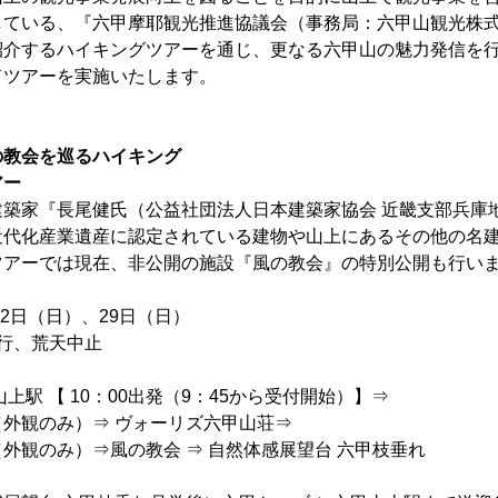
している、『六甲摩耶観光推進協議会（事務局：六甲山観光株
紹介するハイキングツアーを通じ、更なる六甲山の魅力発信を
ドツアーを実施いたします。
の教会を巡るハイキング
アー
建築家『長尾健氏（公益社団法人日本建築家協会 近畿支部兵庫
近代化産業遺産に認定されている建物や山上にあるその他の名
ツアーでは現在、非公開の施設『風の教会』の特別公開も行い
2日（日）、29日（日）
行、荒天中止
駅 【 10：00出発（9：45から受付開始）】⇒
外観のみ）⇒ ヴォーリズ六甲山荘⇒
観のみ）⇒風の教会 ⇒ 自然体感展望台 六甲枝垂れ