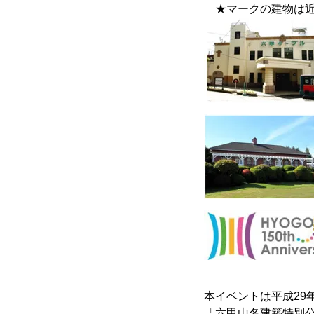
★マークの建物は近
本イベントは平成29
「六甲山名建築特別