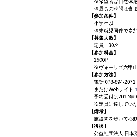
※希望者は自然体感
※昼食の時間は含ま
【参加条件】
小学生以上
※未就児同伴で参加
【募集人数】
定員：30名
【参加料金】
1500円
※ヴォーリズ六甲山
【参加方法】
電話 078-894-2
またはWebサイト
h
予約受付は2017
※定員に達していな
【備考】
施設間を歩いて移動
【後援】
公益社団法人 日本建