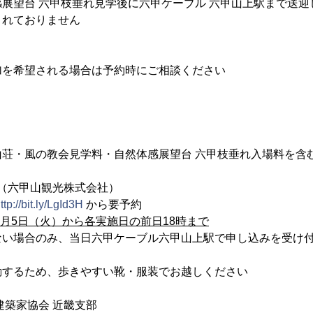
展望台 六甲枝垂れ見学後に六甲ケーブル 六甲山上駅まで送迎
れておりません
を希望される場合は予約時にご相談ください
荘・風の教会見学料・自然体感展望台 六甲枝垂れ入場料を含
071（六甲山観光株式会社）
ttp://bit.ly/LgId3H
から要予約
年9月5日（火）から各実施日の前日18時まで
い場合のみ、当日六甲ケーブル六甲山上駅で申し込みを受け
するため、歩きやすい靴・服装でお越しください
築家協会 近畿支部