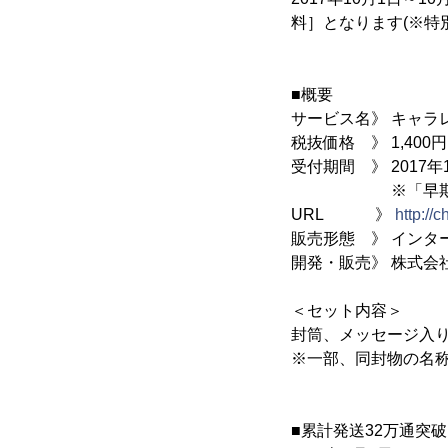
料］となります(※特
■概要
サービス名》 キャラ
税抜価格 》 1,400
受付期間 》 2017年1
※「早期お申込みキ
URL 》
http://
販売形態 》 インタ
開発・販売》 株式会
＜セット内容＞
封筒、メッセージ入
※一部、同封物の名
■累計発送32万通突