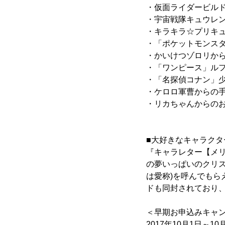
・仮面ライダービル
・宇宙戦隊キュウレ
・キラキラ☆プリキ
・「ポケットモンス
・かいけつゾロリか
・「ワンピース」ル
・「名探偵コナン」
・ケロロ軍曹からの
・リカちゃんからの
■大好きなキャラク
『キャラレター【メ
の夢いっぱいのクリ
は愛称)を呼んでも
ドも同封されており
＜早期お申込みキャ
2017年10月1日