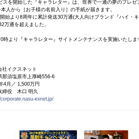
サービスを開始した『キャラレター』は、世界で一通の夢のプレ
ー本人から［お子様の名前入り］の手紙が届きます。
ビス開始より8周年に累計発送30万通(大人向けブランド『ハイ・
32万通を超えました。
日午前0時より『キャラレター』サイトメンテナンスを実施いたしま
社イクスネット
須塩原市上厚崎556-6
4月／ 1,500万円
締役 木口 明久
//corporate.nasu-exnet.jp/