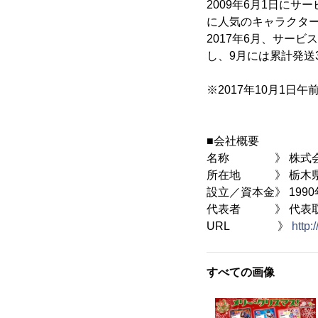
2009年6月1日に
に人気のキャラクタ
2017年6月、サー
し、9月には累計発送
※2017年10月1
■会社概要
名称 》 株式会
所在地 》 栃木県那
設立／資本金》 1990年
代表者 》 代表取
URL 》
http:
すべての画像