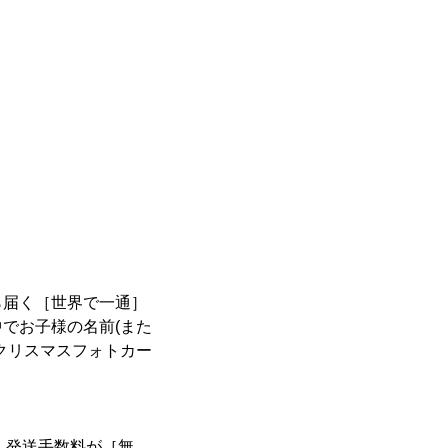
ら届く［世界で一通］
でお子様の名前(また
クリスマスフォトカー
料・発送手数料が［無