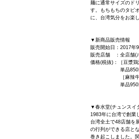
麺に通常サイズのドリ
す。もちもちのタピ
に、台湾気分をお楽
▼新商品販売情報
販売開始日：2017年9
販売店舗 ：全店舗(
価格(税抜)：［豆漿
単品850円、ラン
［麻辣牛肉
単品950円、ラン
▼春水堂(チュンスイ
1983年に台湾で創
台湾全土で48店舗を
の行列ができる店とな
巻き起こしました。関