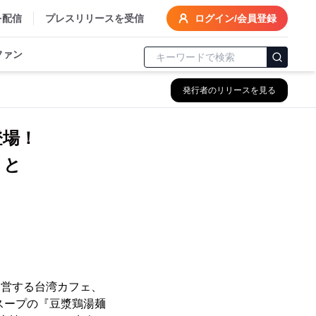
を配信
プレスリリースを受信
ログイン/会員登録
ファン
発行者のリリースを見る
登場！
』と
運営する台湾カフェ、
なスープの『豆漿鶏湯麺