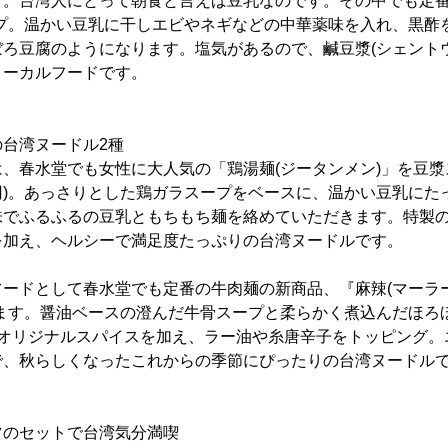
す。台湾人にとって朝食と言えば豆乳なのです。その中でも定番
ープ。温かい豆乳に干しエビやネギなどの中華薬味を入れ、黒酢
ろ豆腐のようになります。塩気があるので、鹹豆漿(シェント
ローカルフードです。
台湾ヌードル2種
、春水堂でも女性に大人気の「鶏湯麺(ジータンメン)」を豆
0円)。あっさりとした鶏ガラスープをベースに、温かい豆乳に
味でふるふるの豆乳ともちもち麺を絡めていただきます。特製
を加え、ヘルシーで満足度たっぷりの台湾ヌードルです。
ードとして春水堂でも定番の牛肉麺の新商品、『麻辣(マーラー)
します。醤油ベースの澄んだ牛骨スープと柔らかく煮込んだほろ
のオリジナルスパイスを加え、ラー油や糸唐辛子をトッピング。
で、秋らしくなったこれからの季節にぴったりの台湾ヌードル
ツのセットで台湾気分満喫