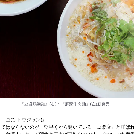
『豆漿鶏湯麺』(右)・『麻辣牛肉麺』(左)新発売！
『豆漿(トウジャン)』
くてはならないのが、朝早くから開いている「豆漿店」と呼ば