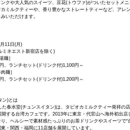
ンクや大人気のスイーツ、豆花(トウファ)がついたセットメ
オカミルクティーや、香り豊かなストレートティーなど、アレ
しみいただけます。
月11日(月)
ルミネエスト新宿店を除く)
鶏湯麺］
チセット(ドリンク付)1,100円～
麺］
チセット(ドリンク付)1,200円～
タン)とは
業した春水堂(チュンスイタン)は、タピオカミルクティー発祥の
展開する台湾カフェです。2013年に東京・代官山へ海外初出店
り、ヘルシーで素材感たっぷりのお茶ドリンクやスイーツで“
東・関西・福岡に11店舗を展開しています。