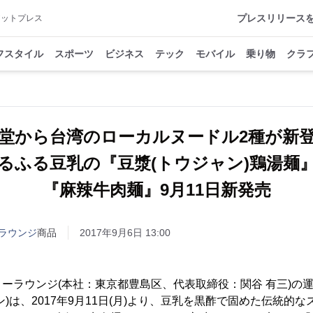
プレスリリース
アットプレス
フスタイル
スポーツ
ビジネス
テック
モバイル
乗り物
クラ
堂から台湾のローカルヌードル2種が新
るふる豆乳の『豆漿(トウジャン)鶏湯麺
『麻辣牛肉麺』9月11日新発売
ラウンジ
商品
2017年9月6日 13:00
ーラウンジ(本社：東京都豊島区、代表取締役：関谷 有三)の
)は、2017年9月11日(月)より、豆乳を黒酢で固めた伝統的