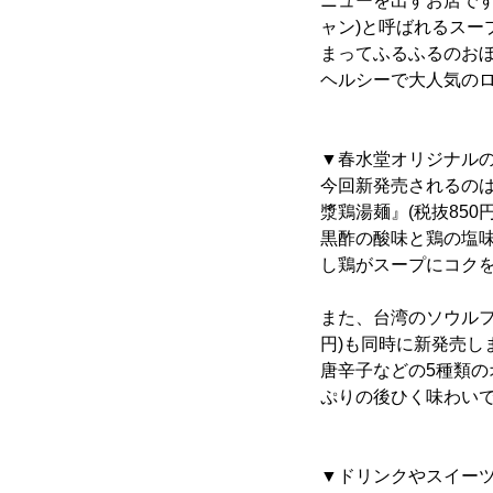
ニューを出すお店で
ャン)と呼ばれるス
まってふるふるのおぼ
ヘルシーで大人気の
▼春水堂オリジナルの
今回新発売されるのは
漿鶏湯麺』(税抜85
黒酢の酸味と鶏の塩
し鶏がスープにコク
また、台湾のソウルフ
円)も同時に新発売
唐辛子などの5種類
ぷりの後ひく味わい
▼ドリンクやスイー