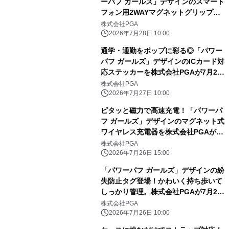
ーパフ ガールズ」デザインのスマート
フォン用2WAYマグネットグリップを
株式会社PGAが7月24日発売
株式会社PGA
2026年7月28日 10:00
通学・通勤をポップに彩る◎「パワー
パフ ガールズ」デザインのICカード対
応ステッカーを株式会社PGAが7月24
日発売
株式会社PGA
2026年7月27日 10:00
ピタッと磁力で高速充電！「パワーパ
フ ガールズ」デザインのマグネット式
ワイヤレス充電器を株式会社PGAが7
月24日発売
株式会社PGA
2026年7月26日 15:00
「パワーパフ ガールズ」デザインの紛
失防止タグ登場！かわいく持ち歩いて
しっかり管理。株式会社PGAが7月24
日発売
株式会社PGA
2026年7月26日 10:00