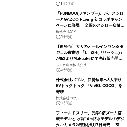
11時間前
『FUNBOO(ファンブー)』が、スシロ
ーとGAZOO Racing 初コラボキャン
ペーンに登場 全国のスシロー店舗で
3
GR 4車種の FUNBOO(ミニカー)付き
株式会社JAM
メニューが展開されます
3時間前
【新発売】大人のオールインワン薬用
ジェル歯磨き 「LilliSH(リリッシュ)」
が8/3よりMakuakeにて先行販売開
4
始！
スモカ歯磨株式会社
4時間前
株式会社バブル、伊勢原市へ3人乗り
EVトゥクトゥク 「VIVEL COCO」を
寄贈
5
株式会社バブル
9時間前
フィールドスリー、光学3倍ズーム搭
載モデルと 水深10m防水モデルのデジ
タルカメラ2機種を8月7日発売 有効