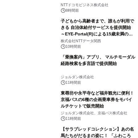
向けた調査・実証を開始
NTTドコモビジネス株式会社
8時間前
子どもから高齢者まで、誰もが利用で
きる 自治体給付サービスを提供開始
～EYE-Portal(R)による15歳未満の本
人認証と デジタルデバイド対策で実現
株式会社NTTデータ関西
～
10時間前
「乗換案内」アプリ、 マルチモーダル
経路検索を多言語で提供開始
ジョルダン株式会社
11時間前
東尋坊や永平寺など福井観光に便利！
京福バスの6種の企画乗車券をモバイ
ルチケットで販売開始
ジョルダン株式会社、京福バス株式会社
11時間前
【サラブレッドコレクション】あの名
馬たちがだるまの姿に！ 「ふわころ