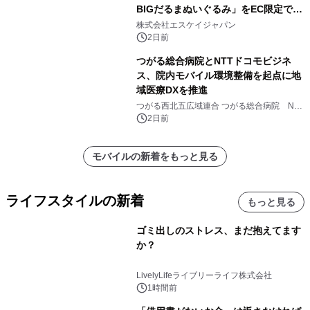
BIGだるまぬいぐるみ」をEC限定で受
注販売開始
株式会社エスケイジャパン
2日前
つがる総合病院とNTTドコモビジネ
ス、院内モバイル環境整備を起点に地
域医療DXを推進
つがる西北五広域連合 つがる総合病院 NTT
ドコモビジネス株式会社
2日前
モバイルの新着をもっと見る
ライフスタイルの新着
もっと見る
ゴミ出しのストレス、まだ抱えてます
か？
LivelyLifeライブリーライフ株式会社
1時間前