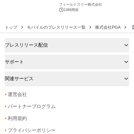
6
約1300万画素、用途別に選べるコンデ
フィールドスリー株式会社
ジ新登場
10時間前
トップ
モバイルのプレスリリース一覧
株式会社PGA
【
プレスリリース配信
サポート
関連サービス
•
運営会社
•
パートナープログラム
•
利用規約
•
プライバシーポリシー