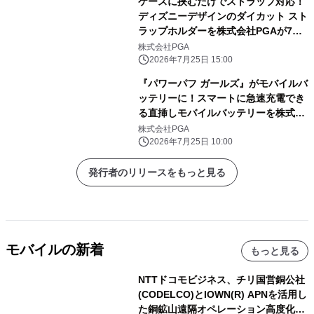
ケースに挟むだけでストラップ対応！
ディズニーデザインのダイカット スト
ラップホルダーを株式会社PGAが7月
24日発売
株式会社PGA
2026年7月25日 15:00
『パワーパフ ガールズ』がモバイルバ
ッテリーに！スマートに急速充電でき
る直挿しモバイルバッテリーを株式会
社PGAが7月24日発売
株式会社PGA
2026年7月25日 10:00
発行者のリリースをもっと見る
モバイルの新着
もっと見る
NTTドコモビジネス、チリ国営銅公社
(CODELCO)とIOWN(R) APNを活用し
た銅鉱山遠隔オペレーション高度化に