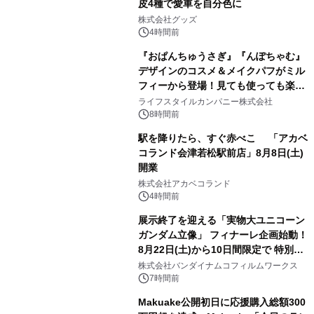
皮4種で愛車を自分色に
2
株式会社グッズ
4時間前
『おぱんちゅうさぎ』『んぽちゃむ』
デザインのコスメ＆メイクパフがミル
フィーから登場！見ても使っても楽し
3
い、ポップでキュートなコレクショ
ライフスタイルカンパニー株式会社
ン。
8時間前
駅を降りたら、すぐ赤べこ 「アカベ
コランド会津若松駅前店」8月8日(土)
開業
4
株式会社アカベコランド
4時間前
展示終了を迎える「実物大ユニコーン
ガンダム立像」 フィナーレ企画始動！
8月22日(土)から10日間限定で 特別映
5
像『UNICORN GUNDAM Statue ―
株式会社バンダイナムコフィルムワークス
BEYOND POSSIBILITY ―』を上映！
7時間前
Makuake公開初日に応援購入総額300