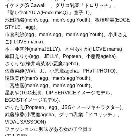
イケメグ(S Cawaii！、グリコ乳業「ドロリッチ」、
『願いfeat.YU-A(Foxxi misQ) 』童子-T)、
池田詩織(men's egg、men's egg Youth)、板橋瑠美(EDGE
STYLE、egg)、
市倉利紗(egg、men's egg、men's egg Youth)、小川さえ
こ(I LOVE mama)、
本戸亜杏沙(mamaJELLY)、木村あすか(I LOVE mama)、
幸田えりか(egg、JELLY、Popteen、小悪魔ageha)、
さくりな(桜井莉菜)(小悪魔ageha)、
佐藤菜純(ViVi、JJ、小悪魔ageha、PHaT PHOTO)、
滝澤美代(men's egg、men's egg Youth)、
二宮悠嘉(men's egg、men's egg Youth)、
星あや(TGC出演、LIP SERVICEイメージモデル、
EGOISTイメージモデル)、
のりたえ(Popteen、egg、JSGイメージキャラクター)、
武藤静香(小悪魔ageha、グリコ乳業「ドロリッチ」、
VIDAL SASSOON)
ファッションに興味がある女の子全員☆