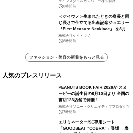
い、ポップでキュートなコレクショ
ライフスタイルカンパニー株式会社
ン。
8時間前
＜ケイウノ＞生まれたときの身長と同
じ長さで仕立てる出産記念ジュエリー
『First Measure Necklace』 を8月14
日(金)に発売
株式会社ケイ・ウノ
8時間前
ファッション・美容の新着をもっと見る
人気のプレスリリース
PEANUTS BOOK FAIR 2026が スヌ
ーピーの誕生日の8月10日より 全国の
書店123店舗で開催！
1
株式会社ソニー・クリエイティブプロダクツ
7時間前
エリミネーター/SE専用シート
「GOODSEAT “COBRA”」登場 表