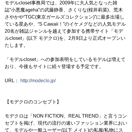
モデルcloset事務局では、2009年に大人気となった雑
誌“小悪魔ageha”の武藤静香、さくりな(桜井莉菜)、荒木
さやかや“TGC(東京ガールズコレクション)”に最多出場し
ている星あや、“S Cawaii！”のイケメグなどの人気モデル
20名が雑誌ジャンルを越えて参加する携帯サイト「モデ
ルcloset」(以下 モデクロ)を、2月9日より正式オープンい
たします。
「モデルcloset」への参加表明をしているモデルは増えて
おり、今後もサイトに続々登場する予定です。
URL：
http://modeclo.jp/
【モデクロのコンセプト】
モデクロは「NON FICTION、REAL TREND」と言うコン
セプトを掲げ、現代の流行の速いファッション業界におい
て、モデルや一般ユーザー(以下 メイト)の私服/私物にス