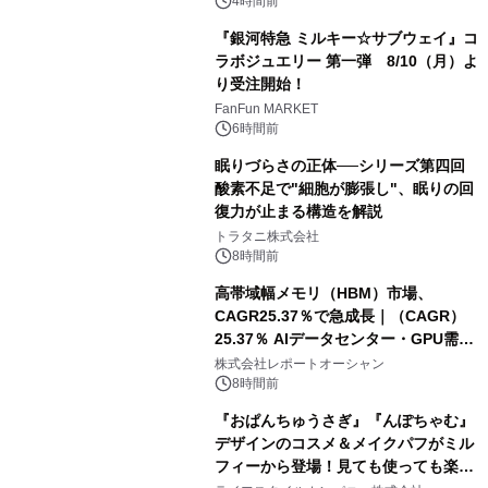
4時間前
『銀河特急 ミルキー☆サブウェイ』コ
ラボジュエリー 第一弾 8/10（月）よ
り受注開始！
FanFun MARKET
6時間前
眠りづらさの正体──シリーズ第四回
酸素不足で"細胞が膨張し"、眠りの回
復力が止まる構造を解説
トラタニ株式会社
8時間前
高帯域幅メモリ（HBM）市場、
CAGR25.37％で急成長｜（CAGR）
25.37％ AIデータセンター・GPU需要
拡大が2035年の市場成長を牽引
株式会社レポートオーシャン
8時間前
『おぱんちゅうさぎ』『んぽちゃむ』
デザインのコスメ＆メイクパフがミル
フィーから登場！見ても使っても楽し