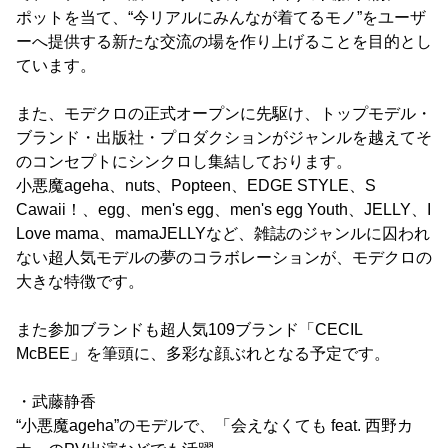
ポットを当て、“今リアルにみんなが着てるモノ”をユーザ
ーへ提供する新たな交流の場を作り上げることを目的とし
ています。
また、モデクロの正式オープンに先駆け、トップモデル・
ブランド・出版社・プロダクションがジャンルを越えてそ
のコンセプトにシンクロし集結しております。
小悪魔ageha、nuts、Popteen、EDGE STYLE、S
Cawaii！、egg、men's egg、men's egg Youth、JELLY、I
Love mama、mamaJELLYなど、雑誌のジャンルに囚われ
ない超人気モデルの夢のコラボレーションが、モデクロの
大きな特徴です。
また参加ブランドも超人気109ブランド「CECIL
McBEE」を筆頭に、多彩な顔ぶれとなる予定です。
・武藤静香
“小悪魔ageha”のモデルで、「会えなくても feat. 西野カ