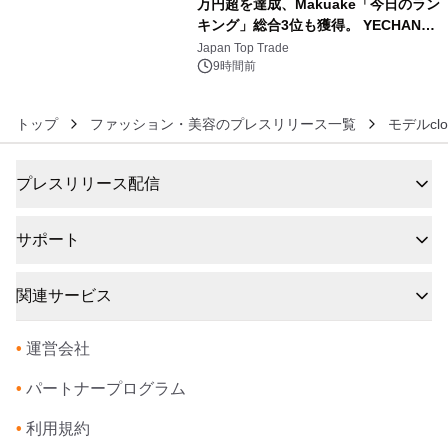
万円超を達成、Makuake「今日のラン
キング」総合3位も獲得。 YECHAN音
6
浴シンギングボウル第2弾の大型サイ
Japan Top Trade
ズ（XL・2XL・3XL）を先行販売中
9時間前
トップ
ファッション・美容のプレスリリース一覧
モデルcl
プレスリリース配信
サポート
関連サービス
•
運営会社
•
パートナープログラム
•
利用規約