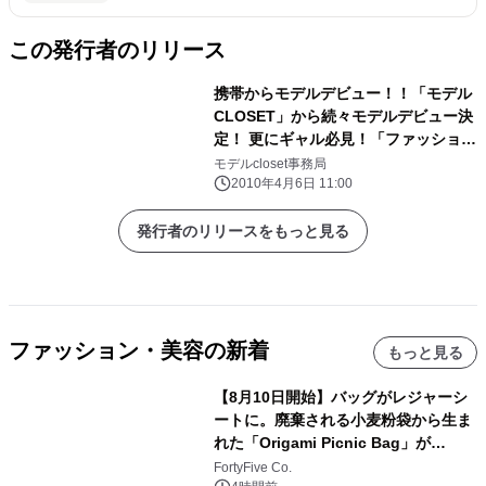
この発行者のリリース
携帯からモデルデビュー！！「モデル
CLOSET」から続々モデルデビュー決
定！ 更にギャル必見！「ファッション
対談」や「モデルとの交流の場」など
モデルcloset事務局
新コンテンツの配信もぞくぞく開始！
2010年4月6日 11:00
発行者のリリースをもっと見る
ファッション・美容の新着
もっと見る
【8月10日開始】バッグがレジャーシ
ートに。廃棄される小麦粉袋から生ま
れた「Origami Picnic Bag」が
Makuakeに登場
FortyFive Co.