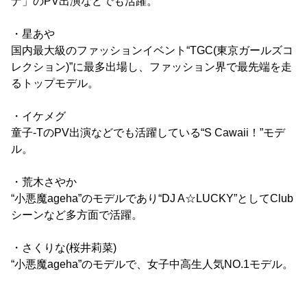
ナ」のPV出演などでも活躍。
・星あや
国内最大級のファッションイベント“TGC(東京ガールズコ
レクション)”に最多出場し、ファッション界で最先端を走
るトップモデル。
・イケメグ
童子-TのPV出演などでも活躍している“S Cawaii！”モデ
ル。
・荒木さやか
“小悪魔ageha”のモデルであり“DJ A☆LUCKY”としてClub
シーンなど多方面で活躍。
・さくりな(桜井莉菜)
“小悪魔ageha”のモデルで、女子中高生人気NO.1モデル。