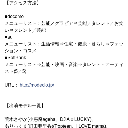
【アクセス方法】
■docomo
メニューリスト：芸能／グラビア⇒芸能／タレント／お笑
い⇒タレント／芸能
■au
メニューリスト：生活情報⇒住宅・健康・暮らし⇒ファッ
ション・コスメ
■SoftBank
メニューリスト⇒芸能・映画・音楽⇒タレント・アーティ
スト(5／5)
URL：
http://modeclo.jp/
【出演モデル一覧】
荒木さやか(小悪魔ageha、DJ A☆LUCKY)、
ありっくま(町田亜里香)(Popteen、I LOVE mama)、