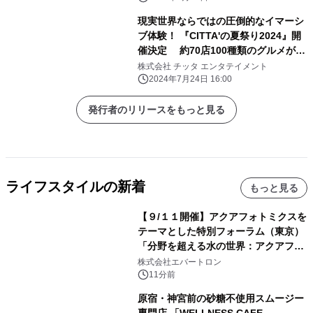
現実世界ならではの圧倒的なイマーシ
ブ体験！ 『CITTA'の夏祭り2024』開
催決定 約70店100種類のグルメが集
結する夜市や迫力のパフォーマンスな
株式会社 チッタ エンタテイメント
ど
2024年7月24日 16:00
発行者のリリースをもっと見る
ライフスタイルの新着
もっと見る
【９/１１開催】アクアフォトミクスを
テーマとした特別フォーラム（東京）
「分野を超える水の世界：アクアフォ
トミクスが切り拓く新しい科学の地
株式会社エバートロン
平」を開催
11分前
原宿・神宮前の砂糖不使用スムージー
専門店 「WELLNESS CAFE