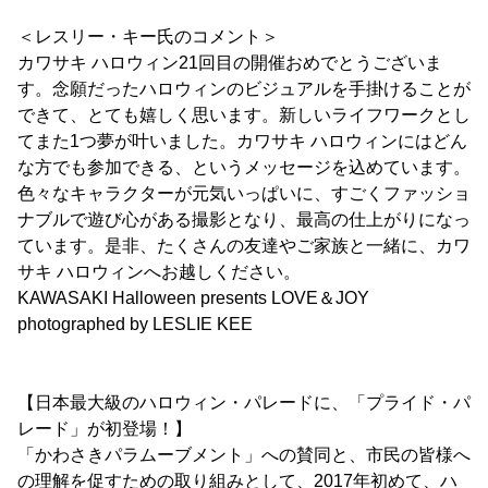
＜レスリー・キー氏のコメント＞
カワサキ ハロウィン21回目の開催おめでとうございま
す。念願だったハロウィンのビジュアルを手掛けることが
できて、とても嬉しく思います。新しいライフワークとし
てまた1つ夢が叶いました。カワサキ ハロウィンにはどん
な方でも参加できる、というメッセージを込めています。
色々なキャラクターが元気いっぱいに、すごくファッショ
ナブルで遊び心がある撮影となり、最高の仕上がりになっ
ています。是非、たくさんの友達やご家族と一緒に、カワ
サキ ハロウィンへお越しください。
KAWASAKI Halloween presents LOVE＆JOY
photographed by LESLIE KEE
【日本最大級のハロウィン・パレードに、「プライド・パ
レード」が初登場！】
「かわさきパラムーブメント」への賛同と、市民の皆様へ
の理解を促すための取り組みとして、2017年初めて、ハ