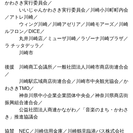
かわさき実行委員会／
いいじゃんかわさき実行委員会／川崎小川町町内会
／アトレ川崎／
ウィング川崎／川崎アゼリア／川崎モアーズ／川崎
ルフロン／DICE／
丸井川崎店／ミューザ川崎／ラゾーナ川崎プラザ／
ラ チッタデッラ／
川崎市
後援 川崎商工会議所／一般社団法人川崎市商店街連合会
／
川崎駅広域商店街連合会／川崎市中央観光協会／か
わさきTMO／
神奈川県中小企業企業団体中央会／神奈川県商店街
振興組合連合会／
公益社団法人商連かながわ／「音楽のまち・かわさ
き」推進協議会
協賛 NEC／川崎信用金庫／川崎鶴見臨港バス株式会社