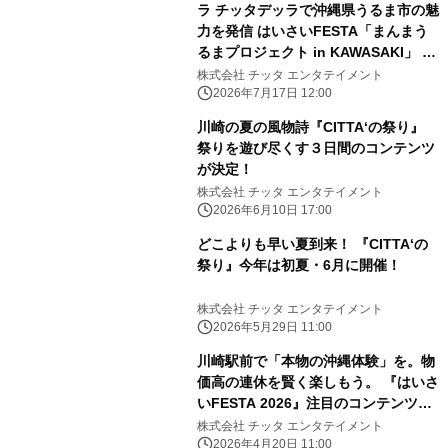
ラ チッタデッラで沖縄県うるま市の魅
力を発信 はいさいFESTA「まんまう
るまプロジェクト in KAWASAKI」 7
月18日（土）スタート
株式会社 チッタ エンタテイメント
2026年7月17日 12:00
川崎の夏の風物詩『CITTA‘の祭り』
祭りを遊び尽くす３日間のコンテンツ
が決定！
株式会社 チッタ エンタテイメント
2026年6月10日 17:00
どこよりも早い夏到来！ 『CITTA‘の
祭り』今年は初夏・6月に開催！
株式会社 チッタ エンタテイメント
2026年5月29日 11:00
川崎駅前で「本物の沖縄体験」を。物
価高の連休を賢く楽しもう。 『はいさ
いFESTA 2026』注目のコンテンツを
紹介
株式会社 チッタ エンタテイメント
2026年4月20日 11:00