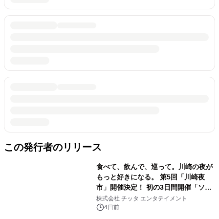
この発行者のリリース
食べて、飲んで、巡って。川崎の夜が
もっと好きになる。 第5回「川崎夜
市」開催決定！ 初の3日間開催「ソウ
ルフード屋台」＆川崎駅東口エリア一
株式会社 チッタ エンタテイメント
帯に拡大「川崎バル祭り」
4日前