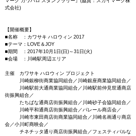
マーク カワハロ スタンプラリー』(協賛：スカイマーク株
式会社)
【開催概要】
■名称 ：カワサキ ハロウィン 2017
■テーマ：LOVE＆JOY
■期間 ：2017年10月1日(日)～31日(火)
■会場 ：川崎駅周辺エリア
主催 カワサキ ハロウィン プロジェクト
川崎銀柳街商業協同組合／川崎銀座商業協同組合／
川崎駅前大通商業協同組合／川崎駅前仲見世通商店
街振興組合／
たちばな通商店街振興組合／川崎砂子会協同組合／
川崎平和通商店街振興組合／パレール商店会／
川崎市東田商店街商業協同組合／川崎名画通り商店
会／小川町商映会／
チネチッタ通り商店街振興組合／フェスティバルな