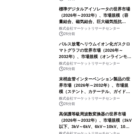
標準デジタルアイソレータの世界市場
（2026年～2032年）、市場規模（容
量結合、磁気結合、巨大磁気抵抗
（GMR））・分析レポートを発表
株式会社マーケットリサーチセンター
26分前
パルス放電ヘリウムイオン化ガスクロ
マトグラフの世界市場（2026年～
2032年）、市場規模（オンラインモニ
タリング型、ラボラトリー型）・分析
株式会社マーケットリサーチセンター
レポートを発表
26分前
末梢血管インターベンション製品の世
界市場（2026年～2032年）、市場規
模（ステント、カテーテル、ガイドワ
イヤー、シース、下大静脈フィルタ
株式会社マーケットリサーチセンター
ー、その他）・分析レポートを発表
26分前
高保護等級周波数変換器の世界市場
（2026年～2032年）、市場規模（3kV
以下、3kV～6kV、6kV～10kV、10kV
超）・分析レポートを発表
株式会社マーケットリサーチセンター