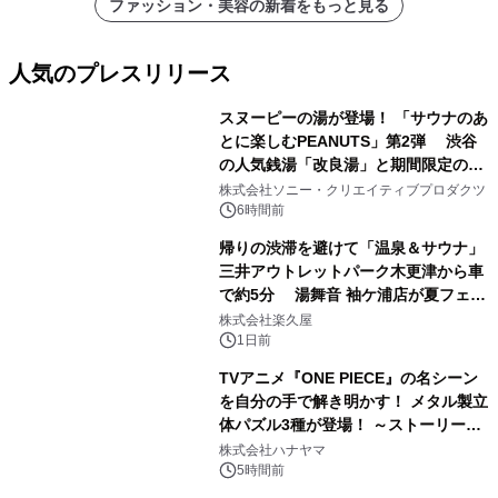
ファッション・美容の新着をもっと見る
人気のプレスリリース
スヌーピーの湯が登場！ 「サウナのあ
とに楽しむPEANUTS」第2弾 渋谷
の人気銭湯「改良湯」と期間限定のコ
1
ラボレーション サウナイキタイコラ
株式会社ソニー・クリエイティブプロダクツ
ボグッズも発売決定！
6時間前
帰りの渋滞を避けて「温泉＆サウナ」
三井アウトレットパーク木更津から車
で約5分 湯舞音 袖ケ浦店が夏フェア
2
メニューを提供
株式会社楽久屋
1日前
TVアニメ『ONE PIECE』の名シーン
を自分の手で解き明かす！ メタル製立
体パズル3種が登場！ ～ストーリーと
3
ギミックが融合した 大人の体験型パズ
株式会社ハナヤマ
ルが8月7日(金)12時より先行予約受付
5時間前
開始～