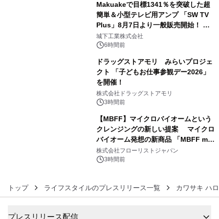
Makuakeで目標1341％を突破した超
簡単＆小型テレビ用アンプ 「SW TV
Plus」8月7日より一般販売開始！ ケ
4
ーブル1本つなぐだけ、テレビの音が
城下工業株式会社
ぐっと豊かに
6時間前
ドラッグストアモリ みらいプロジェ
クト 「子どもお仕事参観デー2026」
を開催！
5
株式会社ドラッグストアモリ
3時間前
【MBFF】マイクロバイオームという
クレンジングの新しい提案 マイクロ
バイオーム発想の新商品 「MBFF mb
6
クレンジングPRO」を2026年8月6日
株式会社フローリストジャパン
発売
3時間前
トップ
ライフスタイルのプレスリリース一覧
カワサキ ハ
プレスリリース配信