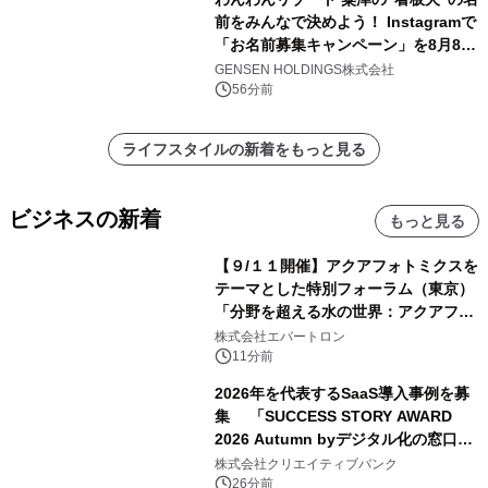
前をみんなで決めよう！ Instagramで
「お名前募集キャンペーン」を8月8日
(土)より開催
GENSEN HOLDINGS株式会社
56分前
ライフスタイルの新着をもっと見る
ビジネスの新着
もっと見る
【９/１１開催】アクアフォトミクスを
テーマとした特別フォーラム（東京）
「分野を超える水の世界：アクアフォ
トミクスが切り拓く新しい科学の地
株式会社エバートロン
平」を開催
11分前
2026年を代表するSaaS導入事例を募
集 「SUCCESS STORY AWARD
2026 Autumn byデジタル化の窓口」
開催
株式会社クリエイティブバンク
26分前