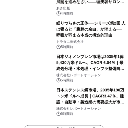
展開を進めなさい――理美容サロン
「多店舗展開」の教科書』2026年8月
あさ出版
24日（月）発売
4時間前
眠りづらさの正体──シリーズ第2回 人
は寝ると「腹腔の余白」が消える──
呼吸が弱まる本当の構造的理由
トラタニ株式会社
5時間前
日本ジオメンブレン市場は2035年1億
5,430万米ドルへ、CAGR 6.04％｜最
終処分場・水処理・インフラ整備向け
需要拡大
株式会社レポートオーシャン
5時間前
日本ステンレス鋼市場、2035年190万
トン米ドルへ成長｜CAGR3.47％、建
設・自動車・製造業の需要拡大が市場
を牽引
株式会社レポートオーシャン
6時間前