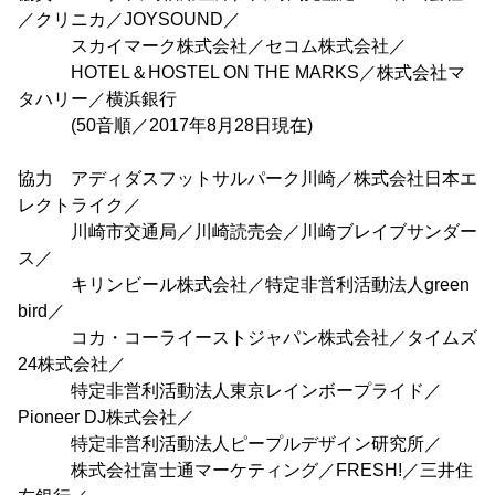
／クリニカ／JOYSOUND／
スカイマーク株式会社／セコム株式会社／
HOTEL＆HOSTEL ON THE MARKS／株式会社マ
タハリー／横浜銀行
(50音順／2017年8月28日現在)
協力 アディダスフットサルパーク川崎／株式会社日本エ
レクトライク／
川崎市交通局／川崎読売会／川崎ブレイブサンダー
ス／
キリンビール株式会社／特定非営利活動法人green
bird／
コカ・コーライーストジャパン株式会社／タイムズ
24株式会社／
特定非営利活動法人東京レインボープライド／
Pioneer DJ株式会社／
特定非営利活動法人ピープルデザイン研究所／
株式会社富士通マーケティング／FRESH!／三井住