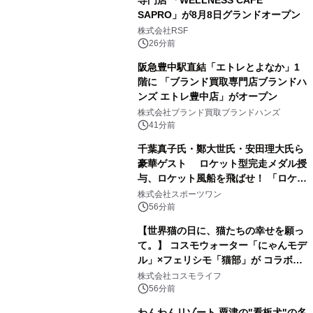
SAPRO」が8月8日グランドオープン
株式会社RSF
26分前
阪急豊中駅直結「エトレとよなか」1
階に 「ブランド買取専門店ブランドハ
ンズ エトレ豊中店」がオープン
株式会社ブランド買取ブランドハンズ
41分前
千葉真子氏・鄭大世氏・安田理大氏ら
豪華ゲスト ロケット型完走メダル授
与、ロケット風船を飛ばせ！ 「ロケッ
トマラソン2026」開催
株式会社スポーツワン
56分前
【世界猫の日に、猫たちの幸せを願っ
て。】 コスモウォーター「にゃんモデ
ル」×フェリシモ「猫部」が コラボキ
ャンペーンを実施
株式会社コスモライフ
56分前
わんわんリゾート 粟津の"看板犬"の名