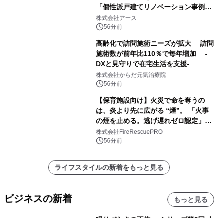
「個性派戸建てリノベーション事例5
選」を公開
株式会社アース
56分前
高齢化で訪問施術ニーズが拡大 訪問
施術数が前年比110％で毎年増加 -
DXと見守りで在宅生活を支援-
株式会社からだ元気治療院
56分前
【保育施設向け】火災で命を奪うの
は、炎より先に広がる “煙”。 「火事
の煙を止める。逃げ遅れゼロ認定」提
供開始
株式会社FireRescuePRO
56分前
ライフスタイルの新着をもっと見る
ビジネスの新着
もっと見る