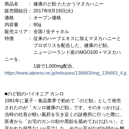
商品名 ： 健康のど飴 たたかうマヌカハニー
販売開始日： 2017年9月19日(火)
価格 ： オープン価格
内容量 ： 80g
販売エリア： 全国 / 全チャネル
特徴 ： 従来のハーブエキスに加えマヌカハニーと
プロポリスを配合した、健康のど飴。
ニュージーランド産のMGO100＋マヌカハ
ニーを、
1袋で1,000mg配合。
https://www.atpress.ne.jp/releases/136663/img_136663_4.jp
■のど飴のパイオニア カンロ
1981年に菓子・食品業界で初めて「のど飴」として発売
されたのが「カンロ健康のど飴」です。そのきっかけは、
当時の社長が軽い風邪を引き近くの診療所に行った際に、
医者から「お宅のカンロ飴や黒飴を舐めておけばいい」と
言われた何気ない一言でした。その一言がなぜか頭から離