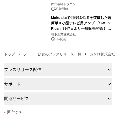
5
株式会社トプコン
21時間前
Makuakeで目標1341％を突破した超
簡単＆小型テレビ用アンプ 「SW TV
Plus」8月7日より一般販売開始！ ケ
6
ーブル1本つなぐだけ、テレビの音が
城下工業株式会社
ぐっと豊かに
1時間前
トップ
フード・飲食のプレスリリース一覧
カンロ株式会社
プレスリリース配信
サポート
関連サービス
•
運営会社