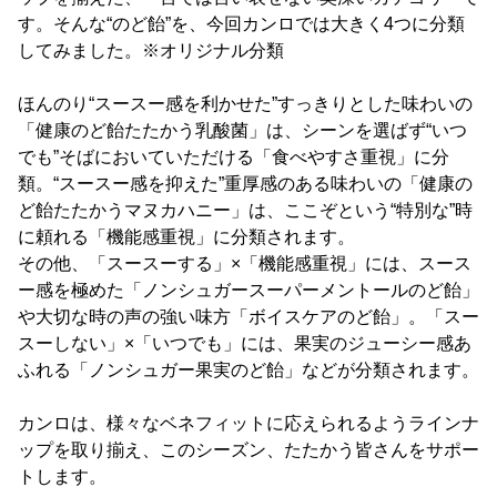
す。そんな“のど飴”を、今回カンロでは大きく4つに分類
してみました。※オリジナル分類
ほんのり“スースー感を利かせた”すっきりとした味わいの
「健康のど飴たたかう乳酸菌」は、シーンを選ばず“いつ
でも”そばにおいていただける「食べやすさ重視」に分
類。“スースー感を抑えた”重厚感のある味わいの「健康の
ど飴たたかうマヌカハニー」は、ここぞという“特別な”時
に頼れる「機能感重視」に分類されます。
その他、「スースーする」×「機能感重視」には、スース
ー感を極めた「ノンシュガースーパーメントールのど飴」
や大切な時の声の強い味方「ボイスケアのど飴」。「スー
スーしない」×「いつでも」には、果実のジューシー感あ
ふれる「ノンシュガー果実のど飴」などが分類されます。
カンロは、様々なベネフィットに応えられるようラインナ
ップを取り揃え、このシーズン、たたかう皆さんをサポー
トします。