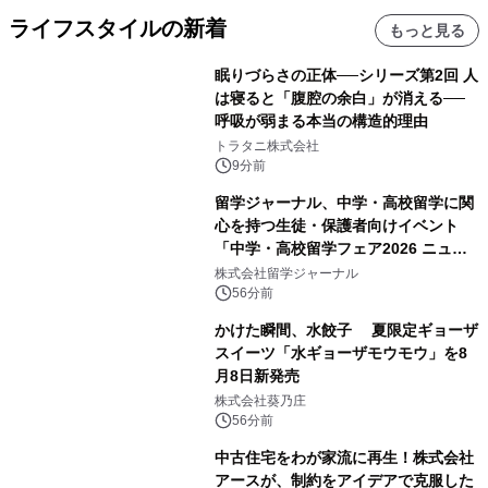
ライフスタイルの新着
もっと見る
眠りづらさの正体──シリーズ第2回 人
は寝ると「腹腔の余白」が消える──
呼吸が弱まる本当の構造的理由
トラタニ株式会社
9分前
留学ジャーナル、中学・高校留学に関
心を持つ生徒・保護者向けイベント
「中学・高校留学フェア2026 ニュー
ジーランド＆オーストラリア」を
株式会社留学ジャーナル
9/12(土)に開催
56分前
かけた瞬間、水餃子 夏限定ギョーザ
スイーツ「水ギョーザモウモウ」を8
月8日新発売
株式会社葵乃庄
56分前
中古住宅をわが家流に再生！株式会社
アースが、制約をアイデアで克服した