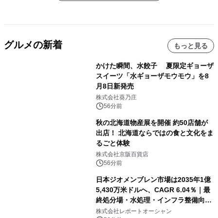
グルメの新着
もっと見る
かけた瞬間、水餃子 夏限定ギョーザ
スイーツ「水ギョーザモウモウ」を8
月8日新発売
株式会社葵乃庄
56分前
秋の北海道物産展を開催 約50店舗が
出店！ 北海道ならではの食と文化をま
るごと体験
株式会社京阪百貨店
56分前
日本ジオメンブレン市場は2035年1億
5,430万米ドルへ、CAGR 6.04％｜最
終処分場・水処理・インフラ整備向け
需要拡大
株式会社レポートオーシャン