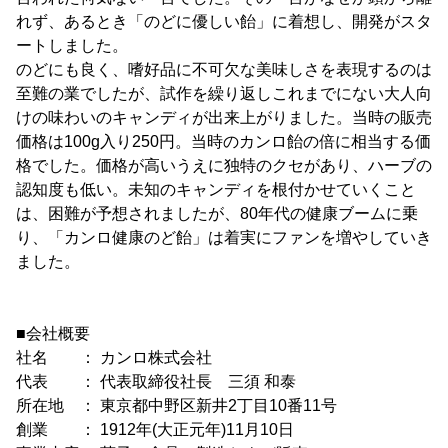
れず、あるとき「のどに優しい飴」に着想し、開発がスタ
ートしました。
のどにも良く、嗜好品に不可欠な美味しさを表現するのは
至難の業でしたが、試作を繰り返しこれまでにない大人向
けの味わいのキャンディが出来上がりました。当時の販売
価格は100g入り250円。当時のカンロ飴の倍に相当する価
格でした。価格が高いうえに独特のクセがあり、ハーブの
認知度も低い。未知のキャンディを根付かせていくこと
は、困難が予想されましたが、80年代の健康ブームに乗
り、「カンロ健康のど飴」は着実にファンを増やしていき
ました。
■会社概要
社名 ： カンロ株式会社
代表 ： 代表取締役社長 三須 和泰
所在地 ： 東京都中野区新井2丁目10番11号
創業 ： 1912年(大正元年)11月10日