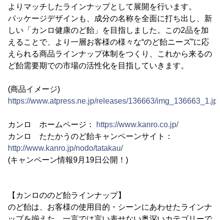
よりマッチしたラインナップとして展開を行います。
パッケージデザインも、成分の名称を全面に打ち出し、新
しい「カンロ健康のど飴」を目指しました。この2品を加
えることで、より一層お客様の様々な“のど飴ニーズ”に応
えられる商品ラインナップ体制をつくり、これから来るの
ど飴需要期での市場の活性化を目指していきます。
(商品イメージ)
https://www.atpress.ne.jp/releases/136663/img_136663_1.jp
カンロ ホームページ：
https://www.kanro.co.jp/
カンロ たたかうのど飴キャンペーンサイト：
http://www.kanro.jp/nodo/tatakau/
(キャンペーン情報9月19日公開！)
【カンロののど飴ラインナップ】
のど飴は、お客様の使用目的・シーンにあわせたラインナ
ップを揃えた、一言では言い表せない奥深いカテゴリーで