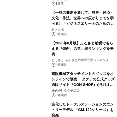
1日前
【一杯の蕎麦を通して、歴史・経済・
文化・作法、世界への広がりまでを学
べる】『ビジネスエリートのための 教
2
養としての蕎麦』2026年8月25日
あさ出版
（火）発売
5時間前
【2026年8月版】ふるさと納税でもら
える『焼酎』の還元率ランキングを発
表
3
とくさと-ふるさと納税還元率ランキング-
4時間前
建設機械アタッチメントのグッズをオ
ンラインで販売！ タグチの公式グッズ
通販サイト『GON-SHOP』が8月オー
4
プン
株式会社タグチ工業
3時間前
進化したトータルステーションのエン
トリーモデル 『GM-120シリーズ』を
発売