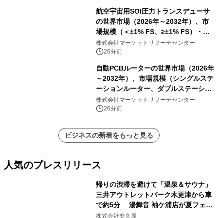
航空宇宙用SOI圧力トランスデューサ
の世界市場（2026年～2032年）、市
場規模（＜±1% FS、≥±1% FS）・分
析レポートを発表
株式会社マーケットリサーチセンター
26分前
自動PCBルーターの世界市場（2026年
～2032年）、市場規模（シングルステ
ーションルーター、ダブルステーショ
ンルーター）・分析レポートを発表
株式会社マーケットリサーチセンター
26分前
ビジネスの新着をもっと見る
人気のプレスリリース
帰りの渋滞を避けて「温泉＆サウナ」
三井アウトレットパーク木更津から車
で約5分 湯舞音 袖ケ浦店が夏フェア
1
メニューを提供
株式会社楽久屋