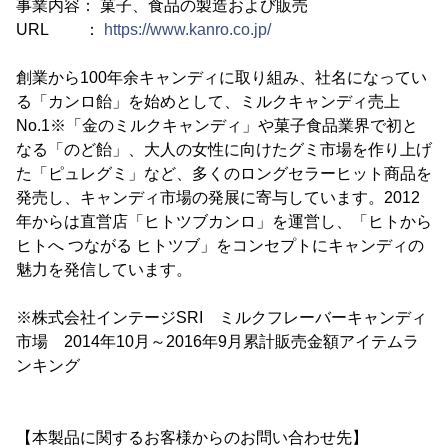
事業内容： 菓子、食品の製造および販売
URL ：
https://www.kanro.co.jp/
創業から100年余キャンディに取り組み、社名になってい
る「カンロ飴」を始めとして、ミルクキャンディ売上
No.1※「金のミルクキャンディ」や菓子食品業界で初と
なる「のど飴」、大人の女性に向けたグミ市場を作り上げ
た「ピュレグミ」など、多くのロングセラーヒット商品を
発売し、キャンディ市場の発展に寄与しています。2012
年からは直営店「ヒトツブカンロ」を運営し、「ヒトから
ヒトへ つながる ヒトツブ」をコンセプトにキャンディの
魅力を発信しています。
※株式会社インテージSRI ミルクフレーバーキャンディ
市場 2014年10月～2016年9月累計販売金額アイテムラ
ンキング
【本製品に関するお客様からのお問い合わせ先】