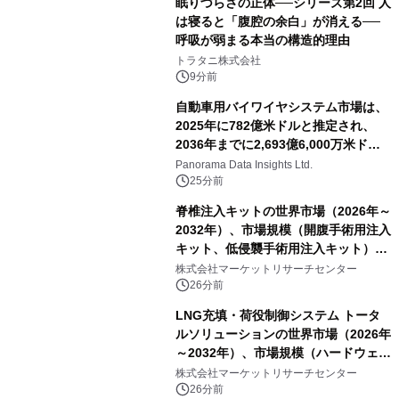
眠りづらさの正体──シリーズ第2回 人
は寝ると「腹腔の余白」が消える──
呼吸が弱まる本当の構造的理由
トラタニ株式会社
9分前
自動車用バイワイヤシステム市場は、
2025年に782億米ドルと推定され、
2036年までに2,693億6,000万米ドル
に達すると予測されており、予測期間
Panorama Data Insights Ltd.
（2026年～2036年）
25分前
脊椎注入キットの世界市場（2026年～
2032年）、市場規模（開腹手術用注入
キット、低侵襲手術用注入キット）・
分析レポートを発表
株式会社マーケットリサーチセンター
26分前
LNG充填・荷役制御システム トータ
ルソリューションの世界市場（2026年
～2032年）、市場規模（ハードウェ
ア、ソフトウェア、サービス）・分析
株式会社マーケットリサーチセンター
レポートを発表
26分前