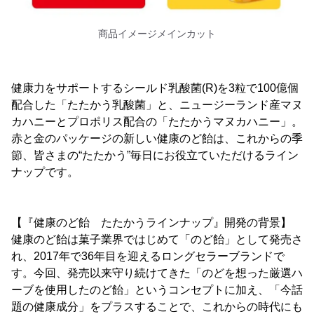
商品イメージメインカット
健康力をサポートするシールド乳酸菌(R)を3粒で100億個
配合した「たたかう乳酸菌」と、ニュージーランド産マヌ
カハニーとプロポリス配合の「たたかうマヌカハニー」。
赤と金のパッケージの新しい健康のど飴は、これからの季
節、皆さまの“たたかう”毎日にお役立ていただけるライン
ナップです。
【『健康のど飴 たたかうラインナップ』開発の背景】
健康のど飴は菓子業界ではじめて「のど飴」として発売さ
れ、2017年で36年目を迎えるロングセラーブランドで
す。今回、発売以来守り続けてきた「のどを想った厳選ハ
ーブを使用したのど飴」というコンセプトに加え、「今話
題の健康成分」をプラスすることで、これからの時代にも