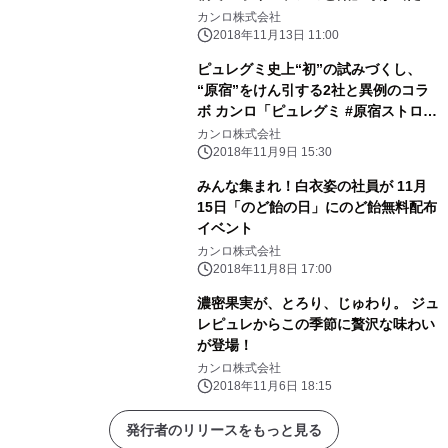
ボイスケアのど飴 本気のカラオケ応
カンロ株式会社
援キャンペーン！
2018年11月13日 11:00
ピュレグミ史上“初”の試みづくし、
“原宿”をけん引する2社と異例のコラ
ボ カンロ「ピュレグミ #原宿ストロベ
リーミルク味」
カンロ株式会社
2018年11月9日 15:30
みんな集まれ！白衣姿の社員が 11月
15日「のど飴の日」にのど飴無料配布
イベント
カンロ株式会社
2018年11月8日 17:00
濃密果実が、とろり、じゅわり。 ジュ
レピュレからこの季節に贅沢な味わい
が登場！
カンロ株式会社
2018年11月6日 18:15
発行者のリリースをもっと見る