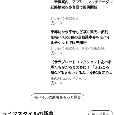
「乗換案内」アプリ、 マルチモーダル
経路検索を多言語で提供開始
ジョルダン株式会社
2日前
東尋坊や永平寺など福井観光に便利！
京福バスの6種の企画乗車券をモバイ
ルチケットで販売開始
ジョルダン株式会社、京福バス株式会社
2日前
【サラブレッドコレクション】あの名
馬たちがだるまの姿に！ 「ふわころ
BIGだるまぬいぐるみ」をEC限定で受
注販売開始
株式会社エスケイジャパン
4日前
モバイルの新着をもっと見る
ライフスタイルの新着
もっと見る