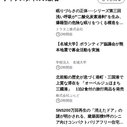
眠りづらさの正体──シリーズ第三回
浅い呼吸が"二酸化炭素過剰"を生み、
爆睡型の危険な眠りをつくる構造を解
説
トラタニ株式会社
2時間前
【名城大学】ボランティア協議会が熊
本地震で募金活動を実施
学校法人 名城大学
2時間前
北前船の歴史が息づく港町・三国湊で
上質な滞在を 「オーベルジュほまち
三國湊」 1泊2食付の旅行商品を発売
株式会社ぷらど
2時間前
SNS200万回再生の「消えたドア」の
謎が明かされる、建築面積9坪のシニ
ア向けコンパクトバリアフリー住宅が