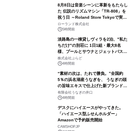
8月8日は音楽シーンに革新をもたらし
た 伝説のリズムマシン「TR-808」を
祝う日 ～Roland Store Tokyoで実機
2
を展示しての 記念キャンペーンを開
ローランド株式会社
催 英国ラジオ「NTS」の 特別プログ
5時間前
ラムや、「TR-808」を愛する伝説的
淡路島の一棟貸しヴィラを2泊、"私た
アーティストを フィーチャーしたアニ
ちだけ"の別荘に 1日1組・最大8名
メーションを公開～
様、プールとサウナとジェットバス付
3
きで Villa Mon Temps AWAJIの連泊
株式会社ぷらど
素泊りプラン
4時間前
“素材の次は、たれで勝負。”全国約
5％の浜名湖産うなぎを、 うなぎの頭
の旨味エキスで仕上げた新ブランド
4
「井口の誉」誕生
有限会社うなぎの井口
4時間前
デスクにハイエースがやってきた。
「ハイエース型ふせんホルダー」
Amazonで予約販売開始
5
CAMSHOP.JP