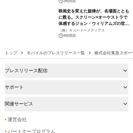
3時間前
映画史を変えた旋律が、名場面ととも
に甦る。スクリーン×オーケストラで
体感するジョン・ウィリアムズの世
6
界。ジョン・ウィリアムズ：シネマ・
（株）キョードーメディアス
スペクタキュラー・コンサート 開催決
4時間前
定！
トップ
モバイルのプレスリリース一覧
株式会社東急スポー
プレスリリース配信
サポート
関連サービス
•
運営会社
•
パートナープログラム