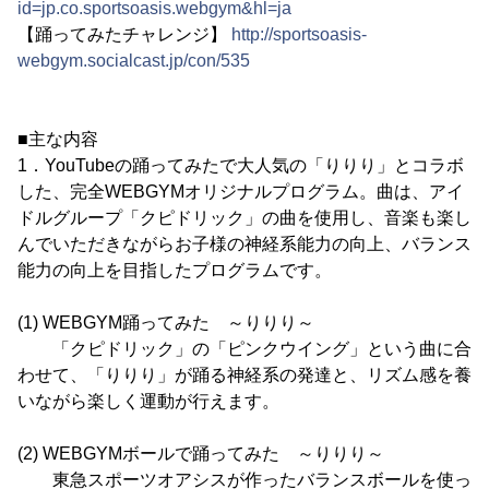
id=jp.co.sportsoasis.webgym&hl=ja
【踊ってみたチャレンジ】
http://sportsoasis-
webgym.socialcast.jp/con/535
■主な内容
1．YouTubeの踊ってみたで大人気の「りりり」とコラボ
した、完全WEBGYMオリジナルプログラム。曲は、アイ
ドルグループ「クピドリック」の曲を使用し、音楽も楽し
んでいただきながらお子様の神経系能力の向上、バランス
能力の向上を目指したプログラムです。
(1) WEBGYM踊ってみた ～りりり～
「クピドリック」の「ピンクウイング」という曲に合
わせて、「りりり」が踊る神経系の発達と、リズム感を養
いながら楽しく運動が行えます。
(2) WEBGYMボールで踊ってみた ～りりり～
東急スポーツオアシスが作ったバランスボールを使っ