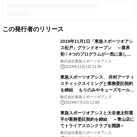
この発行者のリリース
2019年11月1日「東急スポーツオアシ
ス松戸」グランドオープン ～業界
初！4つのプログラムが一気に楽しめ
る クワトロスタジオを初導入～
株式会社東急スポーツオアシス
2019年11月1日 11:00
東急スポーツオアシス、 井村アーティ
スティックスイミングと業務委託契約
を締結 もりのみやキューズモール店
にてスクールを7月2日に開講
株式会社東急スポーツオアシス
2019年7月2日 11:00
東急スポーツオアシスと大谷遼太郎選
手が業務委託契約を締結 ～青山店に
てトライアスロンクラブを開講～
株式会社東急スポーツオアシス