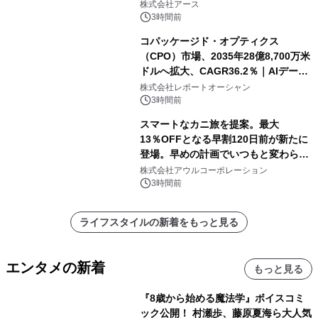
誕生
株式会社アース
3時間前
コパッケージド・オプティクス
（CPO）市場、2035年28億8,700万米
ドルへ拡大、CAGR36.2％｜AIデータ
センター・高速光通信需要が成長を加
株式会社レポートオーシャン
速
3時間前
スマートなカニ旅を提案。最大
13％OFFとなる早割120日前が新たに
登場。早めの計画でいつもと変わらぬ
大人の冬旅を。ー夕日ヶ浦温泉「佳松
株式会社アウルコーポレーション
苑 別邸ふうか」ー
3時間前
ライフスタイルの新着をもっと見る
エンタメの新着
もっと見る
『8歳から始める魔法学』ボイスコミ
ック公開！ 村瀬歩、藤原夏海ら大人気