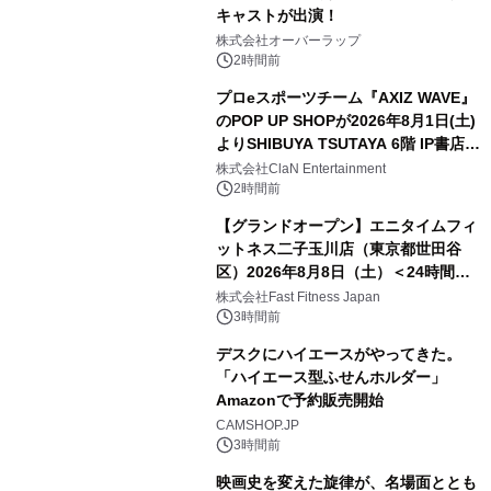
キャストが出演！
株式会社オーバーラップ
2時間前
プロeスポーツチーム『AXIZ WAVE』
のPOP UP SHOPが2026年8月1日(土)
よりSHIBUYA TSUTAYA 6階 IP書店で
開催決定！！
株式会社ClaN Entertainment
2時間前
【グランドオープン】エニタイムフィ
ットネス二子玉川店（東京都世田谷
区）2026年8月8日（土）＜24時間年
中無休のフィットネスジム＞
株式会社Fast Fitness Japan
3時間前
デスクにハイエースがやってきた。
「ハイエース型ふせんホルダー」
Amazonで予約販売開始
CAMSHOP.JP
3時間前
映画史を変えた旋律が、名場面ととも