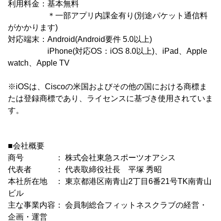
利用料金：基本無料
＊一部アプリ内課金有り(別途パケット通信料
がかかります)
対応端末：Android(Android要件 5.0以上)
iPhone(対応OS：iOS 8.0以上)、iPad、Apple
watch、Apple TV
※iOSは、Ciscoの米国およびその他の国における商標ま
たは登録商標であり、ライセンスに基づき使用されていま
す。
■会社概要
商号 ： 株式会社東急スポーツオアシス
代表者 ： 代表取締役社長 平塚 秀昭
本社所在地 ： 東京都港区南青山2丁目6番21号TK南青山
ビル
主な事業内容： 会員制総合フィットネスクラブの経営・
企画・運営