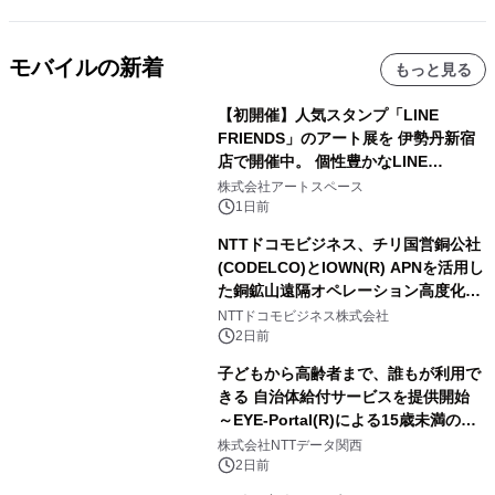
モバイルの新着
もっと見る
【初開催】人気スタンプ「LINE
FRIENDS」のアート展を 伊勢丹新宿
店で開催中。 個性豊かなLINE
FRIENDSの仲間たちが インテリアア
株式会社アートスペース
ートとして新たな魅力を発信。
1日前
NTTドコモビジネス、チリ国営銅公社
(CODELCO)とIOWN(R) APNを活用し
た銅鉱山遠隔オペレーション高度化に
向けた調査・実証を開始
NTTドコモビジネス株式会社
2日前
子どもから高齢者まで、誰もが利用で
きる 自治体給付サービスを提供開始
～EYE-Portal(R)による15歳未満の本
人認証と デジタルデバイド対策で実現
株式会社NTTデータ関西
～
2日前