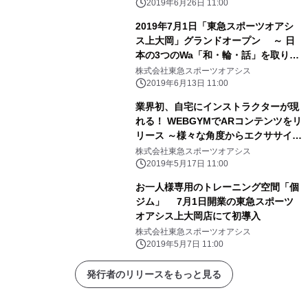
2019年6月26日 11:00
2019年7月1日「東急スポーツオアシ
ス上大岡」グランドオープン ～ 日
本の3つのWa「和・輪・話」を取り入
れたWaFuGYMが誕生 ～
株式会社東急スポーツオアシス
2019年6月13日 11:00
業界初、自宅にインストラクターが現
れる！ WEBGYMでARコンテンツをリ
リース ～様々な角度からエクササイズ
フォームが確認できる～
株式会社東急スポーツオアシス
2019年5月17日 11:00
お一人様専用のトレーニング空間「個
ジム」 7月1日開業の東急スポーツ
オアシス上大岡店にて初導入
株式会社東急スポーツオアシス
2019年5月7日 11:00
発行者のリリースをもっと見る