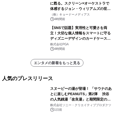
に甦る。スクリーン×オーケストラで
体感するジョン・ウィリアムズの世
界。ジョン・ウィリアムズ：シネマ・
（株）キョードーメディアス
スペクタキュラー・コンサート 開催決
4時間前
定！
【SNSで話題】実用性と可愛さを両
立！大切な個人情報をスマートに守る
ディズニーデザインのカードケースを
株式会社PGAが8月7日発売
株式会社PGA
4時間前
エンタメの新着をもっと見る
人気のプレスリリース
スヌーピーの湯が登場！ 「サウナのあ
とに楽しむPEANUTS」第2弾 渋谷
の人気銭湯「改良湯」と期間限定のコ
1
ラボレーション サウナイキタイコラ
株式会社ソニー・クリエイティブプロダクツ
ボグッズも発売決定！
1日前