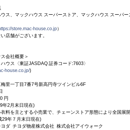
点
ウス、マックハウス スーパーストア、マックハウス スーパー
https://store.mac-house.co.jp
）
ない店舗がございます。
ウス会社概要＞
ウス〈東証JASDAQ 証券コード:7603〉
c-house.co.jp/
)
梅里一丁目7番7号新高円寺ツインビル6F
日
0 円
29年2月末日現在)
ル衣料を主とする小売業で、チェーンストア形態により全国展
成29年７月末日現在)
ヨダ チヨダ物産株式会社 株式会社アイウォーク