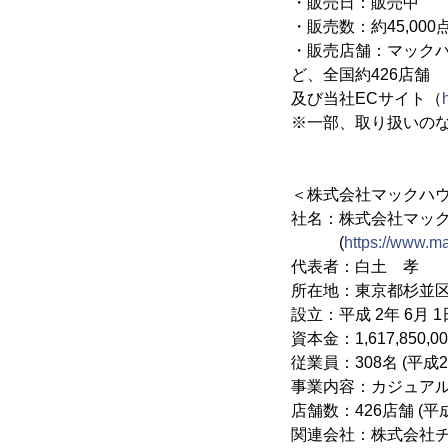
・販売日：販売中
・販売数：約45,000
・販売店舗：マックハ
ど、全国約426店舗
及び当社ECサイト（
※一部、取り扱いの
＜株式会社マックハ
社名：株式会社マックハ
(
https://www.ma
代表者：白土 孝
所在地：東京都杉並区
設立：平成 2年 6月 1
資本金：1,617,850,00
従業員：308名 (平成
事業内容：カジュア
店舗数：426店舗 (平
関連会社：株式会社チ