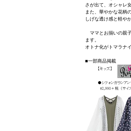
さが出て、オシャレ
また、華やかな花柄
しげな透け感と軽や
ママとお揃いの親子リン
ます。
オトナ化がトマラナ
■一部商品掲載