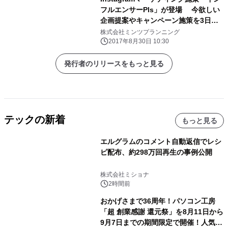
フルエンサーPls」が登場 今欲しい
企画提案やキャンペーン施策を3日以
内に提案可能！
株式会社ミンツプランニング
2017年8月30日 10:30
発行者のリリースをもっと見る
テックの新着
もっと見る
エルグラムのコメント自動返信でレシ
ピ配布、約298万回再生の事例公開
株式会社ミショナ
2時間前
おかげさまで36周年！パソコン工房
「超 創業感謝 還元祭」を8月11日から
9月7日までの期間限定で開催！人気の