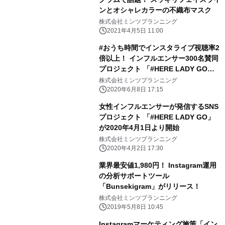
ンとオシャレカラーの不織布マスク
株式会社ミンツプランニング
2021年4月5日 11:00
#おうち時間でインスタライブ視聴率2
倍以上！ インフルエンサー300名賛同
プロジェクト 「#HERE LADY GO」
第二弾START!
株式会社ミンツプランニング
2020年6月8日 17:15
女性インフルエンサーが発信するSNS
プロジェクト 「#HERE LADY GO」
が2020年4月1日より開始
株式会社ミンツプランニング
2020年4月2日 17:30
業界最安値1,980円！ Instagram運用
の分析サポートツール
「Bunsekigram」がリリース！
株式会社ミンツプランニング
2019年5月8日 10:45
Instagramマーケティング施策「イン