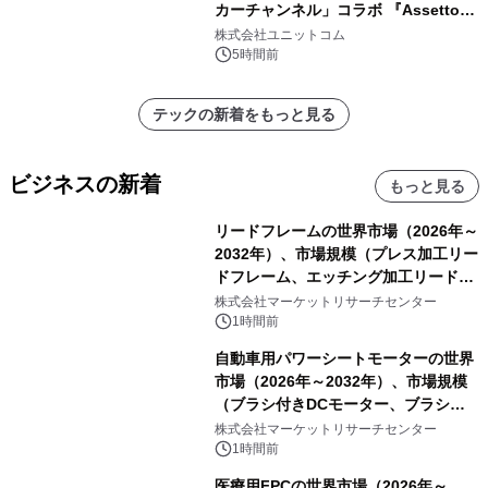
カーチャンネル」コラボ 『Assetto
Corsa EVO』推奨パソコン販売中
株式会社ユニットコム
5時間前
テックの新着をもっと見る
ビジネスの新着
もっと見る
リードフレームの世界市場（2026年～
2032年）、市場規模（プレス加工リー
ドフレーム、エッチング加工リードフ
レーム）・分析レポートを発表
株式会社マーケットリサーチセンター
1時間前
自動車用パワーシートモーターの世界
市場（2026年～2032年）、市場規模
（ブラシ付きDCモーター、ブラシレ
スDCモーター）・分析レポートを発
株式会社マーケットリサーチセンター
表
1時間前
医療用FPCの世界市場（2026年～