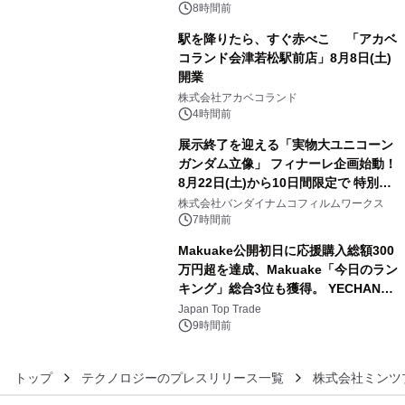
ン。
8時間前
駅を降りたら、すぐ赤べこ 「アカベ
コランド会津若松駅前店」8月8日(土)
開業
4
株式会社アカベコランド
4時間前
展示終了を迎える「実物大ユニコーン
ガンダム立像」 フィナーレ企画始動！
8月22日(土)から10日間限定で 特別映
5
像『UNICORN GUNDAM Statue ―
株式会社バンダイナムコフィルムワークス
BEYOND POSSIBILITY ―』を上映！
7時間前
Makuake公開初日に応援購入総額300
万円超を達成、Makuake「今日のラン
キング」総合3位も獲得。 YECHAN音
6
浴シンギングボウル第2弾の大型サイ
Japan Top Trade
ズ（XL・2XL・3XL）を先行販売中
9時間前
トップ
テクノロジーのプレスリリース一覧
株式会社ミンツ