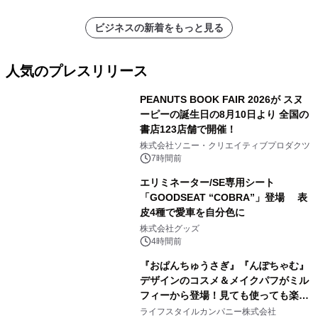
ビジネスの新着をもっと見る
人気のプレスリリース
PEANUTS BOOK FAIR 2026が スヌ
ーピーの誕生日の8月10日より 全国の
書店123店舗で開催！
1
株式会社ソニー・クリエイティブプロダクツ
7時間前
エリミネーター/SE専用シート
「GOODSEAT “COBRA”」登場 表
皮4種で愛車を自分色に
2
株式会社グッズ
4時間前
『おぱんちゅうさぎ』『んぽちゃむ』
デザインのコスメ＆メイクパフがミル
フィーから登場！見ても使っても楽し
3
い、ポップでキュートなコレクショ
ライフスタイルカンパニー株式会社