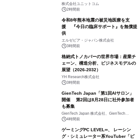
ゲーミングPCや高性能ノートPCなど
株式会社ユニットコム
対象iiyama PCのご購入で最大3万円分
2時間前
相当を還元
令和8年熊本地震の被災地医療を支
援 『今日の臨床サポート』を無償提
供
エルゼビア・ジャパン株式会社
3時間前
格納式トノカバーの世界市場：産業チ
ェーン、構造分析、ビジネスモデルの
展望（2026-2032）
YH Research株式会社
3時間前
GienTech Japan「第1回AIサロン」
開催 第2回は8月28日に社外参加者
も募集
GienTech Japan 株式会社、GienTech
Consulting Japan 株式会社
4時間前
ゲーミングPC LEVEL∞、 レーシン
グ・シミュレーター系YouTuber「ピ