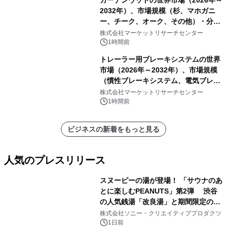
2032年）、市場規模（杉、マホガニ
ー、チーク、オーク、その他）・分析
レポートを発表
株式会社マーケットリサーチセンター
1時間前
トレーラー用ブレーキシステムの世界
市場（2026年～2032年）、市場規模
（慣性ブレーキシステム、電気ブレー
キシステム、その他）・分析レポート
株式会社マーケットリサーチセンター
を発表
1時間前
ビジネスの新着をもっと見る
人気のプレスリリース
スヌーピーの湯が登場！ 「サウナのあ
とに楽しむPEANUTS」第2弾 渋谷
の人気銭湯「改良湯」と期間限定のコ
1
ラボレーション サウナイキタイコラ
株式会社ソニー・クリエイティブプロダクツ
ボグッズも発売決定！
1日前