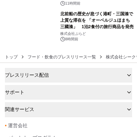
催 英国ラジオ「NTS」の 特別プログ
11時間前
ラムや、「TR-808」を愛する伝説的
北前船の歴史が息づく港町・三国湊で
アーティストを フィーチャーしたアニ
上質な滞在を 「オーベルジュほまち
メーションを公開～
三國湊」 1泊2食付の旅行商品を発売
6
株式会社ぷらど
8時間前
トップ
フード・飲食のプレスリリース一覧
株式会社シーク
プレスリリース配信
サポート
関連サービス
•
運営会社