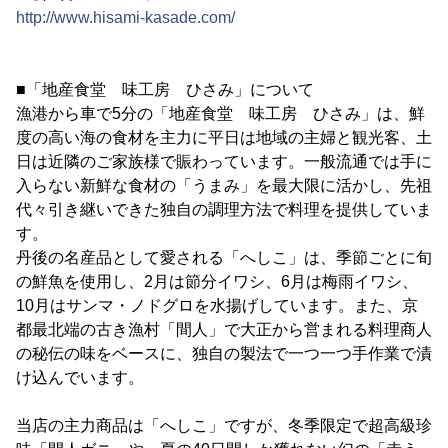
http://www.hisami-kasade.com/
■「地産食堂 味工房 ひさみ」について
漁港から車で5分の「地産食堂 味工房 ひさみ」は、鮮
度の高い海の食材を主力に平日は地域の主婦と観光客、土
日は近隣のご家族様で賑わっています。一般流通では手に
入らない新鮮な食材の「うまみ」を最大限に活かし、先祖
代々引き継いできた独自の調理方法で料理を提供していま
す。
丹後の名産品として愛される「へしこ」は、季節ごとに旬
の鮮魚を使用し、2月は節分イワシ、6月は梅雨イワシ、
10月はサンマ・ノドグロを水揚げしています。また、京
都最北端の古き漁村「間人」で大正から営まれる料理商人
の秘伝の味をベースに、独自の製法で一つ一つ手作業で漬
け込んでいます。
当店の主力商品は「へしこ」ですが、冬季限定で超高級珍