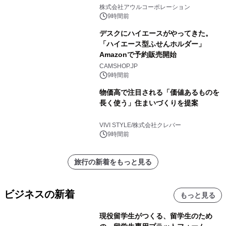
大人の冬旅を。ー夕日ヶ浦温泉「佳松
株式会社アウルコーポレーション
苑 別邸ふうか」ー
9時間前
デスクにハイエースがやってきた。
「ハイエース型ふせんホルダー」
Amazonで予約販売開始
CAMSHOP.JP
9時間前
物価高で注目される「価値あるものを
長く使う」住まいづくりを提案
VIVI STYLE/株式会社クレバー
9時間前
旅行の新着をもっと見る
ビジネスの新着
もっと見る
現役留学生がつくる、留学生のため