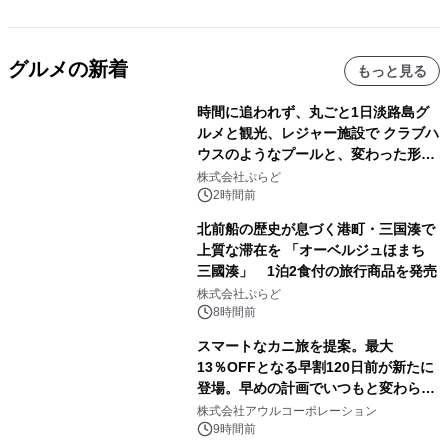
グルメの新着
もっと見る
時間に追われず、丸ごと1日淡路島グ
ルメと観光、レジャー施設で クラブハ
ウスのようなプールと、変わった形の
サウナも 「THE BOXY AWAJI」のお
株式会社ぷらど
得な素泊まり連泊プランで
2時間前
北前船の歴史が息づく港町・三国湊で
上質な滞在を 「オーベルジュほまち
三國湊」 1泊2食付の旅行商品を発売
株式会社ぷらど
8時間前
スマートなカニ旅を提案。最大
13％OFFとなる早割120日前が新たに
登場。早めの計画でいつもと変わらぬ
大人の冬旅を。ー夕日ヶ浦温泉「佳松
株式会社アウルコーポレーション
苑 別邸ふうか」ー
9時間前