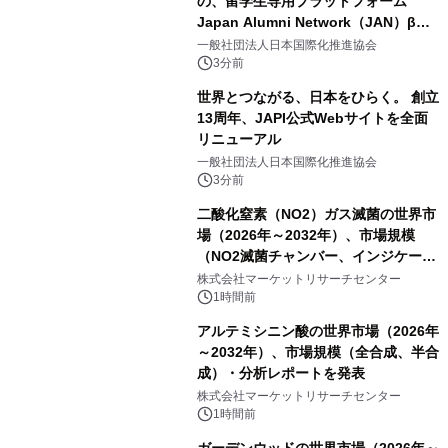
の、留学生専用プラットフォーム
Japan Alumni Network（JAN）β版
をリリース
一般社団法人日本国際化推進協会
3分前
世界とつながる、日本をひらく。 創立
13周年、JAPI公式Webサイトを全面
リニューアル
一般社団法人日本国際化推進協会
3分前
二酸化窒素（NO2）ガス滅菌の世界市
場（2026年～2032年）、市場規模
（NO2滅菌チャンバー、インジケータ
ーおよびモニタリングシステム、その
株式会社マーケットリサーチセンター
他）・分析レポートを発表
1時間前
アルテミシニン酸の世界市場（2026年
～2032年）、市場規模（全合成、半合
成）・分析レポートを発表
株式会社マーケットリサーチセンター
1時間前
ガーデンウッドの世界市場（2026年～