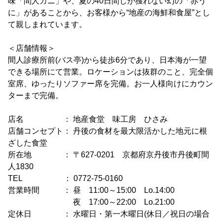
味「間人ガニ」や、夏の40日間しか獲れない幻の「赤う
に」があることから、お客様から“地産の海鮮和食屋”とし
て親しまれています。
＜店舗情報＞
間人診療所前(バス亭)から徒歩6分であり、日本海が一望
できる場所にて営業。ロケーションは抜群のこと、完全個
室席、ゆったりソファー席を完備。お一人様向けにカウン
ターまで完備。
店名 ： 地産食堂 味工房 ひさみ
店舗コンセプト： 丹後の食材を最大限活かした地元に根
ざした食堂
所在地 ： 〒627-0201 京都府京丹後市丹後町間
人1830
TEL ： 0772-75-0160
営業時間 ： 昼 11:00～15:00 Lo.14:00
夜 17:00～22:00 Lo.21:00
定休日 ： 水曜日・第一木曜日(休日／祝日の場合