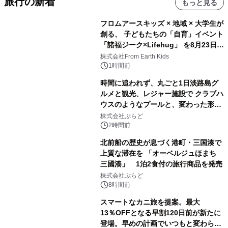
旅行の新着
もっと見る
フロムアースキッズ × 地域 × 大学生が
創る、 子どもたちの「自育」イベント
「諸福ジーク×Lifehug」 を8月23日
(日)開催
株式会社From Earth Kids
1時間前
時間に追われず、丸ごと1日淡路島グ
ルメと観光、レジャー施設で クラブハ
ウスのようなプールと、変わった形の
サウナも 「THE BOXY AWAJI」のお
株式会社ぷらど
得な素泊まり連泊プランで
2時間前
北前船の歴史が息づく港町・三国湊で
上質な滞在を 「オーベルジュほまち
三國湊」 1泊2食付の旅行商品を発売
株式会社ぷらど
8時間前
スマートなカニ旅を提案。最大
13％OFFとなる早割120日前が新たに
登場。早めの計画でいつもと変わらぬ