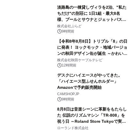
淡路島の一棟貸しヴィラを2泊、"私た
ちだけ"の別荘に 1日1組・最大8名
様、プールとサウナとジェットバス付
2
きで Villa Mon Temps AWAJIの連泊
株式会社ぷらど
素泊りプラン
9時間前
【令和8年8月8日】トリプル「8」の日
に発表！ ヨックモック・地域バージョ
ンの秋田デザイン缶が誕生 ～かわいい
3
秋田犬の子犬と秋田の四季と名所を巡
株式会社秋田ケーブルテレビ
るパッケージ～ 9月1日(火)秋田県内で
12時間前
販売開始
デスクにハイエースがやってきた。
「ハイエース型ふせんホルダー」
Amazonで予約販売開始
4
CAMSHOP.JP
9時間前
8月8日は音楽シーンに革新をもたらし
た 伝説のリズムマシン「TR-808」を
祝う日 ～Roland Store Tokyoで実機
5
を展示しての 記念キャンペーンを開
ローランド株式会社