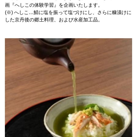
画『へしこの体験学習』を企画いたします。
(※) へしこ…鯖に塩を振って塩づけにし、さらに糠漬けに
した京丹後の郷土料理、および水産加工品。