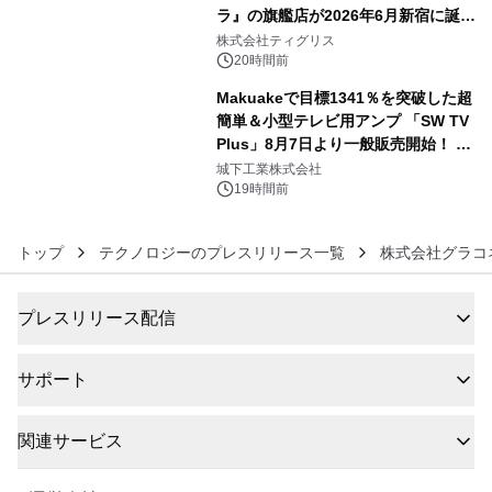
ラ』の旗艦店が2026年6月新宿に誕
5
生 バカルディ ジャパンと連携した
株式会社ティグリス
没入型バー「BAR Arca」
20時間前
Makuakeで目標1341％を突破した超
簡単＆小型テレビ用アンプ 「SW TV
Plus」8月7日より一般販売開始！ ケ
6
ーブル1本つなぐだけ、テレビの音が
城下工業株式会社
ぐっと豊かに
19時間前
トップ
テクノロジーのプレスリリース一覧
株式会社グラコ
プレスリリース配信
サポート
関連サービス