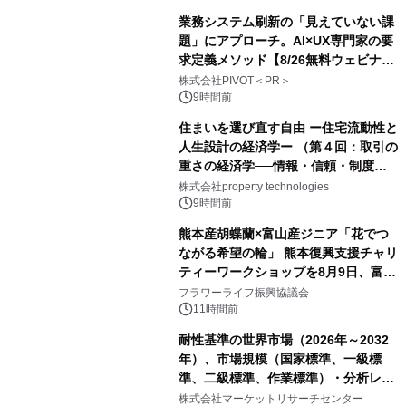
業務システム刷新の「見えていない課
題」にアプローチ。AI×UX専門家の要
求定義メソッド【8/26無料ウェビナ
ー】株式会社PIVOT
株式会社PIVOT＜PR＞
9時間前
住まいを選び直す自由 ー住宅流動性と
人生設計の経済学ー （第４回：取引の
重さの経済学──情報・信頼・制度を
PropTechはどう組み替えるか）｜
株式会社property technologies
PropTech-Lab
9時間前
熊本産胡蝶蘭×富山産ジニア「花でつ
ながる希望の輪」 熊本復興支援チャリ
ティーワークショップを8月9日、富
山・射水で開催
フラワーライフ振興協議会
11時間前
耐性基準の世界市場（2026年～2032
年）、市場規模（国家標準、一級標
準、二級標準、作業標準）・分析レポ
ートを発表
株式会社マーケットリサーチセンター