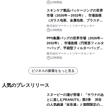
12時間前
スキンケア製品パッケージングの世界
市場（2026年～2032年）、市場規模
（ガラス包装、金属包装、プラスチッ
ク包装、その他）・分析レポートを発
株式会社マーケットリサーチセンター
表
12時間前
PPS集塵バッグの世界市場（2026年～
2032年）、市場規模（円筒形フィルタ
ーバッグ、平袋型フィルターバッグ、
プリーツフィルターバッグ、その
株式会社マーケットリサーチセンター
他）・分析レポートを発表
12時間前
ビジネスの新着をもっと見る
人気のプレスリリース
スヌーピーの湯が登場！ 「サウナのあ
とに楽しむPEANUTS」第2弾 渋谷
の人気銭湯「改良湯」と期間限定のコ