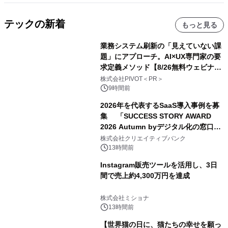
テックの新着
もっと見る
業務システム刷新の「見えていない課
題」にアプローチ。AI×UX専門家の要
求定義メソッド【8/26無料ウェビナ
ー】株式会社PIVOT
株式会社PIVOT＜PR＞
9時間前
2026年を代表するSaaS導入事例を募
集 「SUCCESS STORY AWARD
2026 Autumn byデジタル化の窓口」
開催
株式会社クリエイティブバンク
13時間前
Instagram販売ツールを活用し、3日
間で売上約4,300万円を達成
株式会社ミショナ
13時間前
【世界猫の日に、猫たちの幸せを願っ