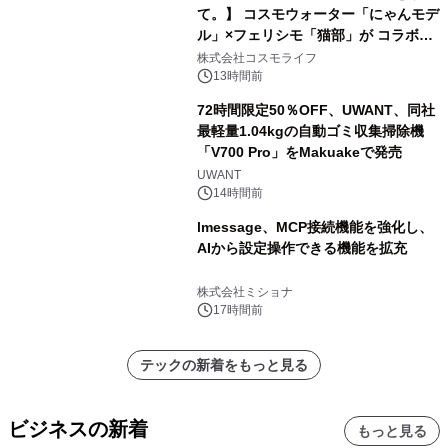
て。】 コスモウォーター「にゃんモデ
ル」×フェリシモ「猫部」が コラボキ
ャンペーンを実施
株式会社コスモライフ
13時間前
72時間限定50％OFF、UWANT、同社
最軽量1.04kgの自動ゴミ収集掃除機
「V700 Pro」をMakuakeで発売
UWANT
14時間前
lmessage、MCP接続機能を強化し、
AIから設定操作できる機能を拡充
株式会社ミショナ
17時間前
テックの新着をもっと見る
ビジネスの新着
もっと見る