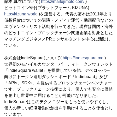
藤本 真衣について(
https://maifujimoto.com/
)
ビットコイン寄付プラットフォーム KIZUNA(
http://kizuna.world
)を運営する。代表の藤本は2011年より
仮想通貨についての講演・メディア運営・動画配信などの
エヴァンジェリスト活動を行ってきた。現在は国内・海外
のビットコイン・ブロックチェーン関連企業を対象とした
マッチングビジネス／PRコンサルタントを中心に活動し
ている。
株式会社IndieSquareについて(
https://indiesquare.me
)
世界初のモバイルカウンターパーティトークンウォレット
「IndieSquare wallet」を提供している他、デベロッパー
向けにトークン運用ダッシュボード「Indieboard」及び
「APIs、SDKs」を提供するブロックチェーンベンチャー
です。ブロックチェーン技術により、個人でも安全に価値
を創出し世界中に届けることが可能になりました。
IndieSquareはこのテクノロジーをもっと使いやすくし、
個人の新しい経済活動の創出を手助けすることを使命とし
ています。