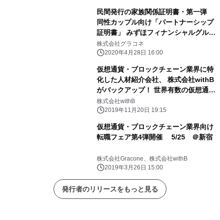
民間発行の家族関係証明書・第一弾
同性カップル向け「パートナーシップ
証明書」 みずほフィナンシャルグルー
プなど17社が企業内手続きでの利用へ
株式会社グラコネ
2020年4月28日 16:00
仮想通貨・ブロックチェーン業界に特
化した人材紹介会社、 株式会社withB
がバックアップ！ 世界有数の仮想通
貨・ブロックチェーンメディア・ コイ
株式会社withB
ンテレグラフジャパンが仮想通貨・ブ
2019年11月20日 19:15
ロックチェーン関連企業と 求職者との
仮想通貨・ブロックチェーン業界向け
マッチングサービス 『Jobs byコイン
転職フェア第4弾開催 5/25 ＠新宿
テレグラフ』を11月29日よりスター
ト！
株式会社Gracone、株式会社withB
2019年3月26日 15:00
発行者のリリースをもっと見る