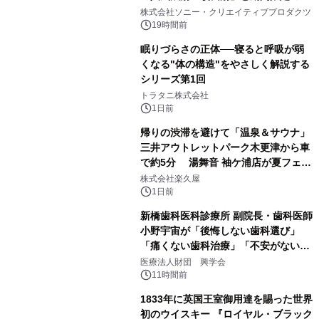
1
ラボレーション サウナイキタイコラ
株式会社ソニー・クリエイティブプロダクツ
ボグッズも発売決定！
19時間前
眠りづらさの正体──寝ると呼吸が弱
くなる"体の構造"をやさしく解説する
シリーズ第1回
2
トラタニ株式会社
1日前
帰りの渋滞を避けて「温泉＆サウナ」
三井アウトレットパーク木更津から車
で約5分 湯舞音 袖ケ浦店が夏フェア
3
メニューを提供
株式会社楽久屋
1日前
新橋歯科医科診療所 副院長・歯科医師
小野宇宙が「後悔しない歯科選び」
「痛くない歯科治療」「不安がない治
4
療計画」をテーマに専門監修
医療法人財団 興学会
11時間前
1833年に英国王室御用達を賜った世界
初のウイスキー 『ロイヤル・ブラック