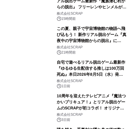
アル脱出ゲーム最新作『魔族潜む村か
らの脱出』 フリーレンやヒンメルが武
器を手に魔族を見据える描き下ろしメ
株式会社SCRAP
インビジュアル公開
15時間前
この夏、親子で宇宙博物館の物語へ飛
び込もう！ 新作リアル脱出ゲーム『真
夜中の宇宙博物館からの脱出』に
2026年8月7日(金)より親子で楽しめる
株式会社SCRAP
「ファミリーキット」が登場！
21時間前
自宅で遊べるリアル脱出ゲーム最新作
『ゆるゆる生配信する推しは100万回
死ぬ』本日2026年8月5日（水）発売
＆ゲームスタート！
株式会社SCRAP
1日前
10周年を迎えたテレビアニメ『魔法つ
かいプリキュア！』とリアル脱出ゲー
ムのSCRAPが初コラボ！ オリジナル
ストーリーと謎解きを楽しめる「謎付
株式会社SCRAP
きクリアファイル」が2026年8月5日
3日前
(水)より販売！ アニメで声優を務めた