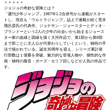
＋＋＋＋＋
ジョジョの奇妙な冒険とは？
「週刊少年ジャンプ」1987年1-2合併号から連載がスター
トし、現在も「ウルトラジャンプ」誌上で連載が続く荒木
飛呂彦氏の代表作。ジョナサン・ジョースターとディオ・
ブランドーという2人の少年の出会いから始まるジョース
ター家の血縁と因縁を描く大河作品で、第1部から第8部
まで部ごとに主人公が代替わりしていくという、独特の手
法で描かれている。誕生30周年を迎え、シリーズ累計発
行部数は１億冊を突破。魅力的な登場人物や、個性的な作
画・独特の擬音・ポーズ・セリフ回しなどが人気の作品で
す。