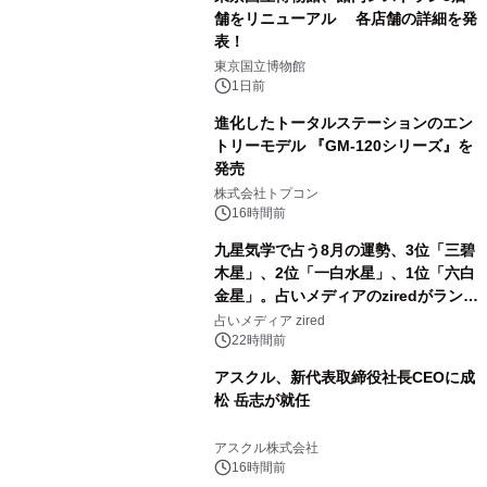
舗をリニューアル 各店舗の詳細を発
表！
2
東京国立博物館
1日前
進化したトータルステーションのエン
トリーモデル 『GM-120シリーズ』を
発売
3
株式会社トプコン
16時間前
九星気学で占う8月の運勢、3位「三碧
木星」、2位「一白水星」、1位「六白
金星」。占いメディアのziredがランキ
4
ングを発表
占いメディア zired
22時間前
アスクル、新代表取締役社長CEOに成
松 岳志が就任
5
アスクル株式会社
16時間前