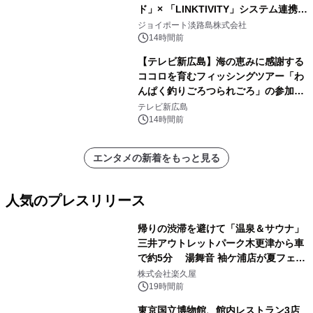
ド」× 「LINKTIVITY」システム連携を
開始！
ジョイポート淡路島株式会社
14時間前
【テレビ新広島】海の恵みに感謝する
ココロを育むフィッシングツアー「わ
んぱく釣りごろつられごろ」の参加小
学生を募集
テレビ新広島
14時間前
エンタメの新着をもっと見る
人気のプレスリリース
帰りの渋滞を避けて「温泉＆サウナ」
三井アウトレットパーク木更津から車
で約5分 湯舞音 袖ケ浦店が夏フェア
1
メニューを提供
株式会社楽久屋
19時間前
東京国立博物館、館内レストラン3店