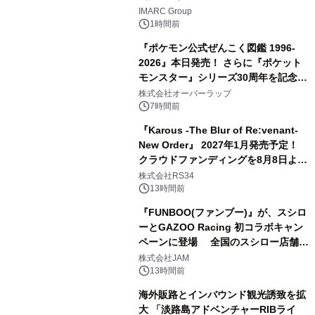
IMARC Group
1時間前
『ポケモン公式ぜんこく図鑑 1996-
2026』本日発売！ さらに『ポケット
モンスター』シリーズ30周年を記念し
た画集『ポケットモンスター ビジュア
株式会社オーバーラップ
ルアートブック』の発売決定！ 2026
7時間前
年12月18日（金）、3冊同時発売！
『Karous -The Blur of Re:venant-
New Order』 2027年1月発売予定！
クラウドファンディングを8月8日より
開始
株式会社RS34
13時間前
『FUNBOO(ファンブー)』が、スシロ
ーとGAZOO Racing 初コラボキャン
ペーンに登場 全国のスシロー店舗で
GR 4車種の FUNBOO(ミニカー)付き
株式会社JAM
メニューが展開されます
13時間前
海外販路とインバウンド観光誘致を拡
大 「淡路島アドベンチャーRIBライ