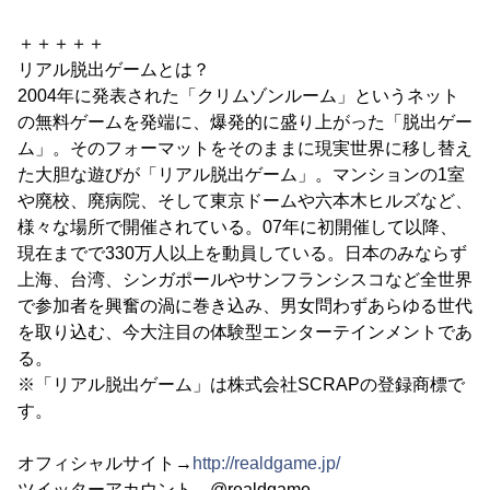
＋＋＋＋＋
リアル脱出ゲームとは？
2004年に発表された「クリムゾンルーム」というネット
の無料ゲームを発端に、爆発的に盛り上がった「脱出ゲー
ム」。そのフォーマットをそのままに現実世界に移し替え
た大胆な遊びが「リアル脱出ゲーム」。マンションの1室
や廃校、廃病院、そして東京ドームや六本木ヒルズなど、
様々な場所で開催されている。07年に初開催して以降、
現在までで330万人以上を動員している。日本のみならず
上海、台湾、シンガポールやサンフランシスコなど全世界
で参加者を興奮の渦に巻き込み、男女問わずあらゆる世代
を取り込む、今大注目の体験型エンターテインメントであ
る。
※「リアル脱出ゲーム」は株式会社SCRAPの登録商標で
す。
オフィシャルサイト→
http://realdgame.jp/
ツイッターアカウント→@realdgame