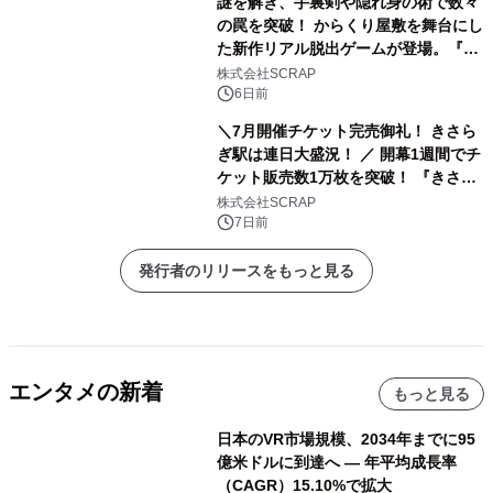
謎を解き、手裏剣や隠れ身の術で数々
高橋李依さん、堀江由衣さん、早見沙
の罠を突破！ からくり屋敷を舞台にし
織さん、齋藤彩夏さんの体験コメント
た新作リアル脱出ゲームが登場。『か
も到着!!
らくりの罠潜む忍者屋敷からの脱出』
株式会社SCRAP
2026年9月11日（金）からリアル脱出
6日前
ゲーム CROSSING 浅草店、10月9日
＼7月開催チケット完売御礼！ きさら
（金）からリアル脱出ゲーム名古屋店
ぎ駅は連日大盛況！ ／ 開幕1週間でチ
で開催
ケット販売数1万枚を突破！ 『きさら
ぎ駅からの脱出』10月分チケット販売
株式会社SCRAP
スタート
7日前
発行者のリリースをもっと見る
エンタメの新着
もっと見る
日本のVR市場規模、2034年までに95
億米ドルに到達へ ― 年平均成長率
（CAGR）15.10%で拡大