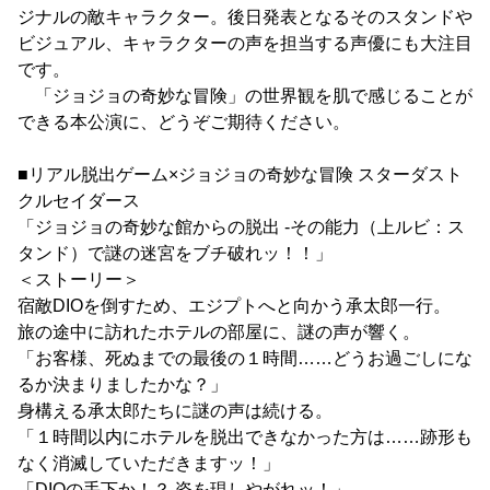
ジナルの敵キャラクター。後日発表となるそのスタンドや
ビジュアル、キャラクターの声を担当する声優にも大注目
です。
「ジョジョの奇妙な冒険」の世界観を肌で感じることが
できる本公演に、どうぞご期待ください。
■リアル脱出ゲーム×ジョジョの奇妙な冒険 スターダスト
クルセイダース
「ジョジョの奇妙な館からの脱出 -その能力（上ルビ：ス
タンド）で謎の迷宮をブチ破れッ！！」
＜ストーリー＞
宿敵DIOを倒すため、エジプトへと向かう承太郎一行。
旅の途中に訪れたホテルの部屋に、謎の声が響く。
「お客様、死ぬまでの最後の１時間……どうお過ごしにな
るか決まりましたかな？」
身構える承太郎たちに謎の声は続ける。
「１時間以内にホテルを脱出できなかった方は……跡形も
なく消滅していただきますッ！」
「DIOの手下か！？ 姿を現しやがれッ！」