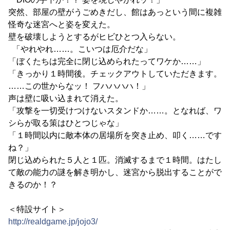
突然、部屋の壁がうごめきだし、館はあっという間に複雑
怪奇な迷宮へと姿を変えた。
壁を破壊しようとするがヒビひとつ入らない。
「やれやれ……。こいつは厄介だな」
「ぼくたちは完全に閉じ込められたってワケか……」
「きっかり１時間後。チェックアウトしていただきます。
……この世からなッ！ フハハハハ！」
声は壁に吸い込まれて消えた。
「攻撃を一切受けつけないスタンドか……。となれば、ワ
シらが取る策はひとつじゃな」
「１時間以内に敵本体の居場所を突き止め、叩く……です
ね？」
閉じ込められた５人と１匹。消滅するまで１時間。はたし
て敵の能力の謎を解き明かし、迷宮から脱出することがで
きるのか！？
＜特設サイト＞
http://realdgame.jp/jojo3/