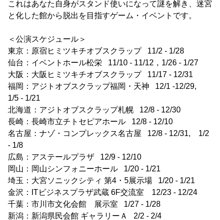
これはあなた自身がスタンド使いになって謎を解き、迷宮
と化した館から脱出を目指すゲーム・イベントです。
＜公演スケジュール＞
東京：原宿ヒミツキチオブスクラップ 11/2 - 1/28
仙台：イベントホール松栄 11/10 - 11/12，1/26 - 1/27
大阪：大阪ヒミツキチオブスクラップ 11/17 - 12/31
福岡：アジトオブスクラップ福岡・天神 12/1 -12/29,
1/5 - 1/21
北海道：アジトオブスクラップ札幌 12/8 - 12/30
長崎：長崎市立チトセピアホール 12/8 - 12/10
名古屋：ナゾ・コンプレックス名古屋 12/8 - 12/31, 1/2
- 1/8
広島：アステールプラザ 12/9 - 12/10
岡山：岡山シンフォニーホール 1/20 - 1/21
埼玉：大宮ソニックシティ 第4・5展示場 1/20 - 1/21
金沢：ITビジネスプラザ武蔵 6F交流室 12/23 - 12/24
千葉：市川市文化会館 展示室 1/27 - 1/28
新潟：新潟県民会館 ギャラリーＡ 2/2 - 2/4